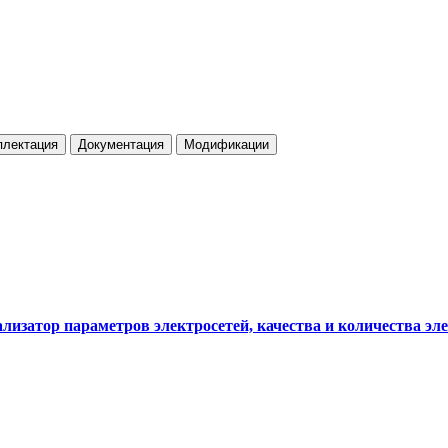
плектация
Документация
Модификации
затор параметров электросетей, качества и количества эл