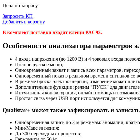
Цена по запросу
Запросить КП
Добавить в корзину
В комплект поставки входят клещи PAC93.
Особенности анализатора параметров э
4 входа напряжения (до 1200 В) и 4 токовых входа позв
Полное русское меню;
Одновременный захват и запись всех параметров, перех
Одновременный показ в реальном времени сигналов со вс
В режиме броска электроэнергии, измерение может длить
Дополнительные функции: режим "ПУСК" для двигателей 
Интуитивная конфигурация, онлайн помощь и возможнос
Простая связь через USB порт используется для коммуни
Qualistar+ может также зафиксировать и записать
Одновременная запись по 3-м режимам: аномалии, кратк
Мин/Макс значения;
До 300 переходных процессов;
Гармоники до 50-й;