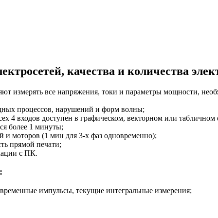
лектросетей, качества и количества эл
оляют измерять все напряжения, токи и параметры мощности, нео
одных процессов, нарушений и форм волны;
ех 4 входов доступен в графическом, векторном или табличном 
ся более 1 минуты;
и моторов (1 мин для 3-х фаз одновременно);
ть прямой печати;
кации с ПК.
:
овременные импульсы, текущие интегральные измерения;