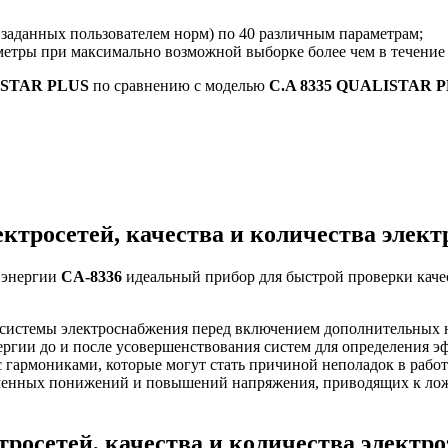
 заданных пользователем норм) по 40 различным параметрам;
аметры при максимально возможной выборке более чем в течение 
ISTAR PLUS
по сравнению с моделью
C.A 8335 QUALISTAR 
ектросетей, качества и количества эле
а энергии
CA-8336
идеальный прибор для быстрой проверки качест
й системы электроснабжения перед включением дополнительных 
ергии до и после усовершенствования систем для определения 
 гармониками, которые могут стать причиной неполадок в рабо
еменных понижений и повышений напряжения, приводящих к лож
тросетей, качества и количества элект