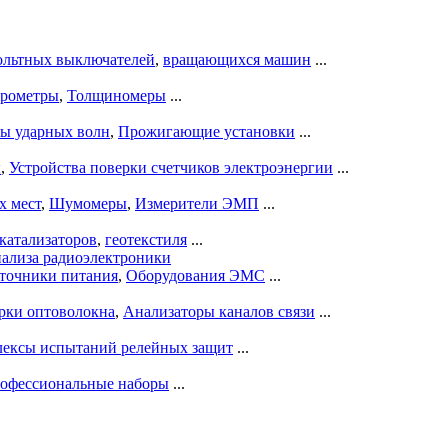
ольтных выключателей
,
вращающихся машин
...
рометры
,
Толщиномеры
...
ры ударных волн
,
Прожигающие установки
...
ы
,
Устройства поверки счетчиков электроэнергии
...
х мест
,
Шумомеры
,
Измерители ЭМП
...
катализаторов
,
геотекстиля
...
нализа радиоэлектроники
точники питания
,
Оборудования ЭМС
...
рки оптоволокна
,
Анализаторы каналов связи
...
ексы испытаний релейных защит
...
офессиональные наборы
...