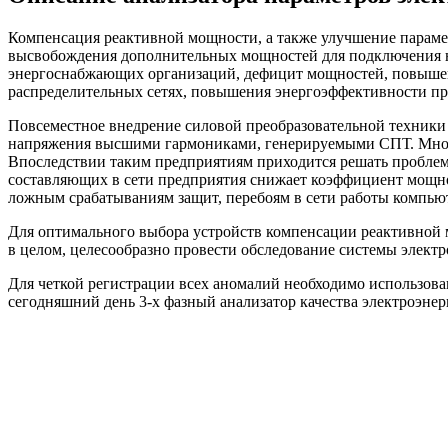
Компенсация реактивной мощности, а также улучшение парамет
высвобождения дополнительных мощностей для подключения н
энергоснабжающих организаций, дефицит мощностей, повышени
распределительных сетях, повышения энергоэффективности пр
Повсеместное внедрение силовой преобразовательной техники
напряжения высшими гармониками, генерируемыми СПТ. Многи
Впоследствии таким предприятиям приходится решать пробле
составляющих в сети предприятия снижает коэффициент мощно
ложным срабатываниям защит, перебоям в сети работы компью
Для оптимального выбора устройств компенсации реактивной 
в целом, целесообразно провести обследование системы элект
Для четкой регистрации всех аномалий необходимо использов
сегодняшний день 3-х фазный анализатор качества электроэне