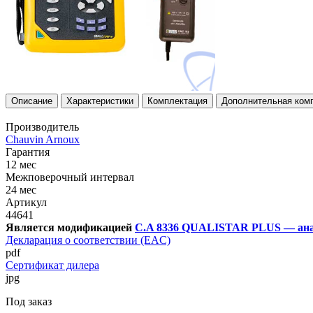
Описание
Характеристики
Комплектация
Дополнительная ком
Производитель
Chauvin Arnoux
Гарантия
12 мес
Межповерочный интервал
24 мес
Артикул
44641
Является модификацией
C.A 8336 QUALISTAR PLUS — анали
Декларация о соответствии (EAC)
pdf
Сертификат дилера
jpg
Под заказ