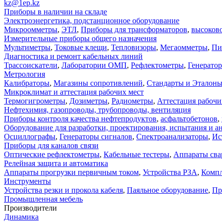
kz@1ep.kz
Приборы в наличии на складе
Электроэнергетика, подстанционное оборудование
Микроомметры
,
ЭТЛ
,
Приборы для трансформаторов
,
высоков
Измерительные приборы общего назначения
Мультиметры
,
Токовые клещи
,
Тепловизоры
,
Мегаомметры
,
Пи
Диагностика и ремонт кабельных линий
Трассоискатели
,
Лаборатории ОМП
,
Рефлектометры
,
Генерато
Метрология
Калибраторы
,
Магазины сопротивлений
,
Стандарты и Эталон
Микроклимат и аттестация рабочих мест
Термогигрометры
,
Дозиметры
,
Радиометры
,
Аттестация рабочи
Нефтехимия, газопроводы, трубопроводы, вентиляция
Приборы контроля качества нефтепродуктов
,
асфальтобетонов
,
Оборудование для разработки, проектирования, испытания и а
Осциллографы
,
Генераторы сигналов
,
Спектроанализаторы
,
Ис
Приборы для каналов связи
Оптические рефлектометры
,
Кабельные тестеры
,
Аппараты сва
Релейная защита и автоматика
Аппараты прогрузки первичным током
,
Устройства РЗА
,
Компл
Инструменты
Устройства резки и прокола кабеля
,
Паяльное оборудование
,
Пр
Промышленная мебель
Производители
Динамика