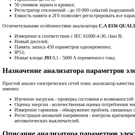
50 снимков экрана и кривых;
Регистратор отклонений - до 10 000 событий (нарушений
Емкость памяти в 2Гб позволяет регистрировать все пар
Отличительными особенностями анализатора
C.A 8336 QUAL
Измерение в соответствии с IEC 61000-4-30, class B;
Новый дисплей;
Память: запись 450 параметров одновременно;
IP53;
Новые клещи
J93
0,1 - 5000 A переменного тока.
Назначение анализатора параметров эл
Простой анализ электрических сетей плюс анализатор качеств
именно:
Изучение нагрузок - проверка состояния и возможносте
Оценка энергии - количественная оценка потребления эн
Измерение гармоник - обнаружение проблем, связанных с
Регистрация аномалий напряжения - контроль кратковр
автоматических выключателей.
Описание анализатора параметров элек