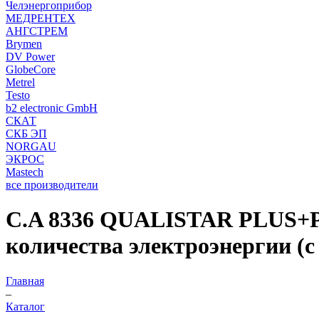
Челэнергоприбор
МЕДРЕНТЕХ
АНГСТРЕМ
Brymen
DV Power
GlobeCore
Metrel
Testo
b2 electronic GmbH
СКАТ
СКБ ЭП
NORGAU
ЭКРОС
Mastech
все производители
C.A 8336 QUALISTAR PLUS+PA
количества электроэнергии (
Главная
–
Каталог