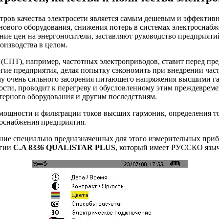
ров качества электросети является самым дешевым и эффективн
ового оборудования, снижения потерь в системах электроснабж
е цен на энергоносители, заставляют руководство предприятий
оизводства в целом.
 (СПТ), например, частотных электроприводов, ставит перед п
е предприятия, делая попытку сэкономить при внедрении час
му очень сильного засорения питающего напряжения высшими 
сти, проводит к перегреву и обусловленному этим преждевреме
терного оборудования и другим последствиям.
мощности и фильтрации токов высших гармоник, определения то
роснабжения предприятия.
ание специально предназначенных для этого измерительных при
ргии
C.A 8336 QUALISTAR PLUS
, который имеет РУССКО язы