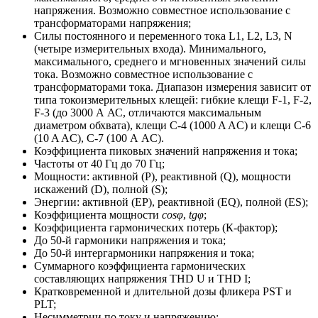
напряжения. Возможно совместное использование с
трансформаторами напряжения;
Силы постоянного и переменного тока L1, L2, L3, N
(четыре измерительных входа). Минимального,
максимального, среднего и мгновенных значений силы
тока. Возможно совместное использование с
трансформаторами тока. Диапазон измерения зависит от
типа токоизмерительных клещей: гибкие клещи F-1, F-2,
F-3 (до 3000 А АС, отличаются максимальным
диаметром обхвата), клещи C-4 (1000 A AC) и клещи C-6
(10 A AC), C-7 (100 А AC).
Коэффициента пиковых значений напряжения и тока;
Частоты от 40 Гц до 70 Гц;
Мощности: активной (P), реактивной (Q), мощности
искажений (D), полной (S);
Энергии: активной (EP), реактивной (EQ), полной (ES);
Коэффициента мощности
cosφ
,
tgφ
;
Коэффициента гармонических потерь (К-фактор);
До 50-й гармоники напряжения и тока;
До 50-й интергармоники напряжения и тока;
Суммарного коэффициента гармонических
составляющих напряжения THD U и THD I;
Кратковременной и длительной дозы фликера PST и
PLT;
Несимметрии по току и напряжению;