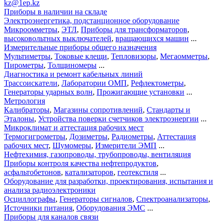
kz@1ep.kz
Приборы в наличии на складе
Электроэнергетика, подстанционное оборудование
Микроомметры
,
ЭТЛ
,
Приборы для трансформаторов
,
высоковольтных выключателей
,
вращающихся машин
...
Измерительные приборы общего назначения
Мультиметры
,
Токовые клещи
,
Тепловизоры
,
Мегаомметры
,
Пирометры
,
Толщиномеры
...
Диагностика и ремонт кабельных линий
Трассоискатели
,
Лаборатории ОМП
,
Рефлектометры
,
Генераторы ударных волн
,
Прожигающие установки
...
Метрология
Калибраторы
,
Магазины сопротивлений
,
Стандарты и
Эталоны
,
Устройства поверки счетчиков электроэнергии
...
Микроклимат и аттестация рабочих мест
Термогигрометры
,
Дозиметры
,
Радиометры
,
Аттестация
рабочих мест
,
Шумомеры
,
Измерители ЭМП
...
Нефтехимия, газопроводы, трубопроводы, вентиляция
Приборы контроля качества нефтепродуктов
,
асфальтобетонов
,
катализаторов
,
геотекстиля
...
Оборудование для разработки, проектирования, испытания и
анализа радиоэлектроники
Осциллографы
,
Генераторы сигналов
,
Спектроанализаторы
,
Источники питания
,
Оборудования ЭМС
...
Приборы для каналов связи