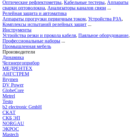
Оптические рефлектометры
,
Кабельные тестеры
,
Аппараты
сварки оптоволокна
,
Анализаторы каналов связи
...
Релейная защита и автоматика
Аппараты прогрузки первичным током
,
Устройства РЗА
,
Комплексы испытаний релейных защит
...
Инструменты
Устройства резки и прокола кабеля
,
Паяльное оборудование
,
Профессиональные наборы
...
Промышленная мебель
Производители
Динамика
Челэнергоприбор
МЕДРЕНТЕХ
АНГСТРЕМ
Brymen
DV Power
GlobeCore
Metrel
Testo
b2 electronic GmbH
СКАТ
СКБ ЭП
NORGAU
ЭКРОС
Mastech