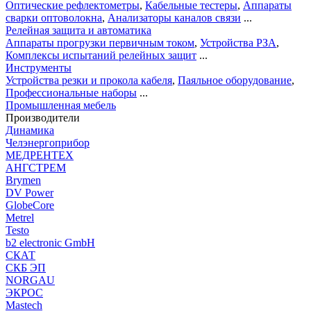
Оптические рефлектометры
,
Кабельные тестеры
,
Аппараты
сварки оптоволокна
,
Анализаторы каналов связи
...
Релейная защита и автоматика
Аппараты прогрузки первичным током
,
Устройства РЗА
,
Комплексы испытаний релейных защит
...
Инструменты
Устройства резки и прокола кабеля
,
Паяльное оборудование
,
Профессиональные наборы
...
Промышленная мебель
Производители
Динамика
Челэнергоприбор
МЕДРЕНТЕХ
АНГСТРЕМ
Brymen
DV Power
GlobeCore
Metrel
Testo
b2 electronic GmbH
СКАТ
СКБ ЭП
NORGAU
ЭКРОС
Mastech