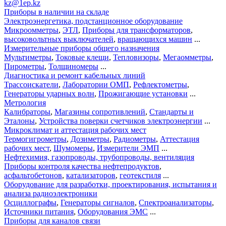
kz@1ep.kz
Приборы в наличии на складе
Электроэнергетика, подстанционное оборудование
Микроомметры
,
ЭТЛ
,
Приборы для трансформаторов
,
высоковольтных выключателей
,
вращающихся машин
...
Измерительные приборы общего назначения
Мультиметры
,
Токовые клещи
,
Тепловизоры
,
Мегаомметры
,
Пирометры
,
Толщиномеры
...
Диагностика и ремонт кабельных линий
Трассоискатели
,
Лаборатории ОМП
,
Рефлектометры
,
Генераторы ударных волн
,
Прожигающие установки
...
Метрология
Калибраторы
,
Магазины сопротивлений
,
Стандарты и
Эталоны
,
Устройства поверки счетчиков электроэнергии
...
Микроклимат и аттестация рабочих мест
Термогигрометры
,
Дозиметры
,
Радиометры
,
Аттестация
рабочих мест
,
Шумомеры
,
Измерители ЭМП
...
Нефтехимия, газопроводы, трубопроводы, вентиляция
Приборы контроля качества нефтепродуктов
,
асфальтобетонов
,
катализаторов
,
геотекстиля
...
Оборудование для разработки, проектирования, испытания и
анализа радиоэлектроники
Осциллографы
,
Генераторы сигналов
,
Спектроанализаторы
,
Источники питания
,
Оборудования ЭМС
...
Приборы для каналов связи