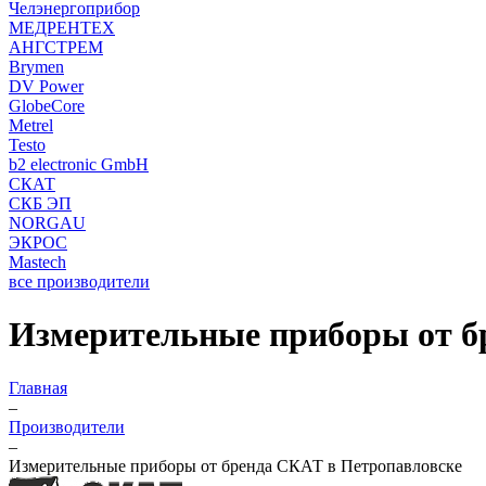
Челэнергоприбор
МЕДРЕНТЕХ
АНГСТРЕМ
Brymen
DV Power
GlobeCore
Metrel
Testo
b2 electronic GmbH
СКАТ
СКБ ЭП
NORGAU
ЭКРОС
Mastech
все производители
Измерительные приборы от б
Главная
–
Производители
–
Измерительные приборы от бренда СКАТ в Петропавловске