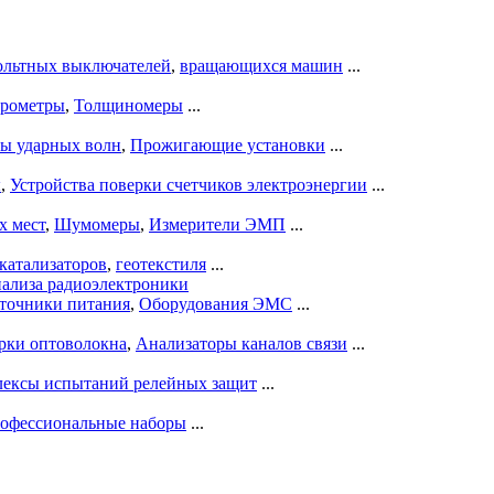
ольтных выключателей
,
вращающихся машин
...
рометры
,
Толщиномеры
...
ры ударных волн
,
Прожигающие установки
...
ы
,
Устройства поверки счетчиков электроэнергии
...
х мест
,
Шумомеры
,
Измерители ЭМП
...
катализаторов
,
геотекстиля
...
нализа радиоэлектроники
точники питания
,
Оборудования ЭМС
...
рки оптоволокна
,
Анализаторы каналов связи
...
ексы испытаний релейных защит
...
офессиональные наборы
...