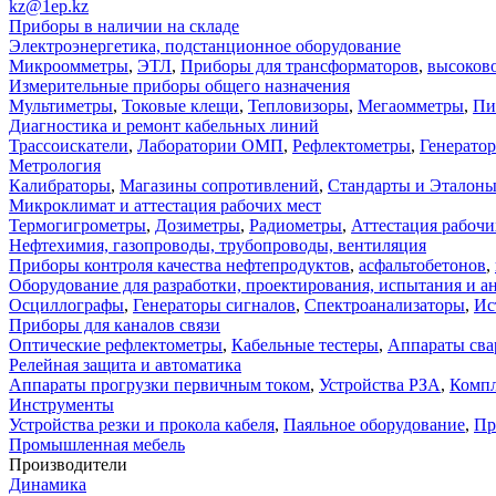
kz@1ep.kz
Приборы в наличии на складе
Электроэнергетика, подстанционное оборудование
Микроомметры
,
ЭТЛ
,
Приборы для трансформаторов
,
высоков
Измерительные приборы общего назначения
Мультиметры
,
Токовые клещи
,
Тепловизоры
,
Мегаомметры
,
Пи
Диагностика и ремонт кабельных линий
Трассоискатели
,
Лаборатории ОМП
,
Рефлектометры
,
Генерато
Метрология
Калибраторы
,
Магазины сопротивлений
,
Стандарты и Эталон
Микроклимат и аттестация рабочих мест
Термогигрометры
,
Дозиметры
,
Радиометры
,
Аттестация рабочи
Нефтехимия, газопроводы, трубопроводы, вентиляция
Приборы контроля качества нефтепродуктов
,
асфальтобетонов
,
Оборудование для разработки, проектирования, испытания и а
Осциллографы
,
Генераторы сигналов
,
Спектроанализаторы
,
Ис
Приборы для каналов связи
Оптические рефлектометры
,
Кабельные тестеры
,
Аппараты сва
Релейная защита и автоматика
Аппараты прогрузки первичным током
,
Устройства РЗА
,
Компл
Инструменты
Устройства резки и прокола кабеля
,
Паяльное оборудование
,
Пр
Промышленная мебель
Производители
Динамика