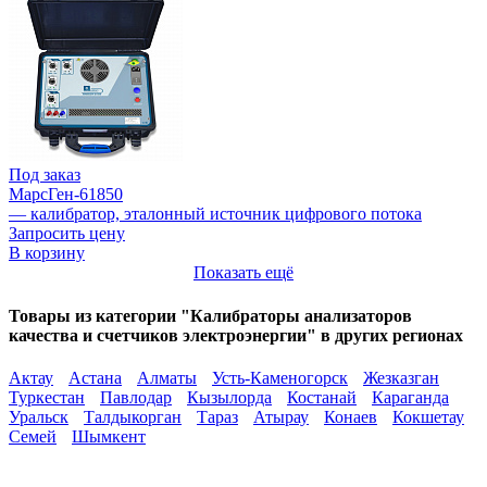
Под заказ
МарсГен-61850
— калибратор, эталонный источник цифрового потока
Запросить цену
В корзину
Показать ещё
Товары из категории "Калибраторы анализаторов
качества и счетчиков электроэнергии" в других регионах
Актау
Астана
Алматы
Усть-Каменогорск
Жезказган
Туркестан
Павлодар
Кызылорда
Костанай
Караганда
Уральск
Талдыкорган
Тараз
Атырау
Конаев
Кокшетау
Семей
Шымкент