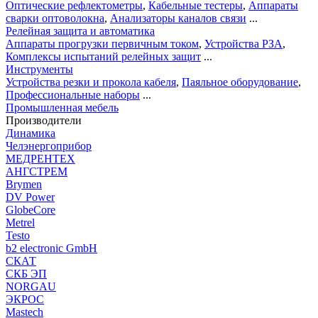
Оптические рефлектометры
,
Кабельные тестеры
,
Аппараты
сварки оптоволокна
,
Анализаторы каналов связи
...
Релейная защита и автоматика
Аппараты прогрузки первичным током
,
Устройства РЗА
,
Комплексы испытаний релейных защит
...
Инструменты
Устройства резки и прокола кабеля
,
Паяльное оборудование
,
Профессиональные наборы
...
Промышленная мебель
Производители
Динамика
Челэнергоприбор
МЕДРЕНТЕХ
АНГСТРЕМ
Brymen
DV Power
GlobeCore
Metrel
Testo
b2 electronic GmbH
СКАТ
СКБ ЭП
NORGAU
ЭКРОС
Mastech