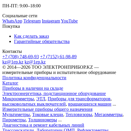
ПН-ПТ: 9:00–18:00
Социальные сети
WhatsApp
Telegram
Instagram
YouTube
Покупка
Как сделать заказ
Гарантийные обязательства
Контакты
+7 (708) 748-69-93
+7 (7152) 61-98-89
kz@1ep.kz
kz@1ep.kz
©️ 2014—2026
ТОО ЭЛЕКТРОНПРИБОР.KZ
—
измерительные приборы и испытательное оборудование
Политика конфиденциальности
Каталог
Приборы в наличии на складе
Электроэнергетика, подстанционное оборудование
Микроомметры
,
ЭТЛ
,
Приборы для трансформаторов
,
высоковольтных выключателей
,
вращающихся машин
...
Измерительные приборы общего назначения
Мультиметры
,
Токовые клещи
,
Тепловизоры
,
Мегаомметры
,
Пирометры
,
Толщиномеры
...
Диагностика и ремонт кабельных линий
Трассоискатели
,
Лаборатории ОМП
,
Рефлектометры
,