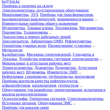
kz@1ep.kz
Приборы в наличии на складе
Электроэнергетика, подстанционное оборудование
Микроомметры
,
ЭТЛ
,
Приборы для трансформаторов
,
высоковольтных выключателей
,
вращающихся машин
...
Измерительные приборы общего назначения
Мультиметры
,
Токовые клещи
,
Тепловизоры
,
Мегаомметры
,
Пирометры
,
Толщиномеры
...
Диагностика и ремонт кабельных линий
Трассоискатели
,
Лаборатории ОМП
,
Рефлектометры
,
Генераторы ударных волн
,
Прожигающие установки
...
Метрология
Калибраторы
,
Магазины сопротивлений
,
Стандарты и
Эталоны
,
Устройства поверки счетчиков электроэнергии
...
Микроклимат и аттестация рабочих мест
Термогигрометры
,
Дозиметры
,
Радиометры
,
Аттестация
рабочих мест
,
Шумомеры
,
Измерители ЭМП
...
Нефтехимия, газопроводы, трубопроводы, вентиляция
Приборы контроля качества нефтепродуктов
,
асфальтобетонов
,
катализаторов
,
геотекстиля
...
Оборудование для разработки, проектирования, испытания и
анализа радиоэлектроники
Осциллографы
,
Генераторы сигналов
,
Спектроанализаторы
,
Источники питания
,
Оборудования ЭМС
...
Приборы для каналов связи