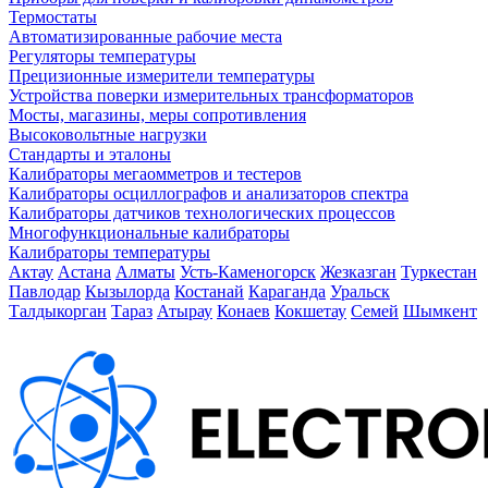
Термостаты
Автоматизированные рабочие места
Регуляторы температуры
Прецизионные измерители температуры
Устройства поверки измерительных трансформаторов
Мосты, магазины, меры сопротивления
Высоковольтные нагрузки
Стандарты и эталоны
Калибраторы мегаомметров и тестеров
Калибраторы осциллографов и анализаторов спектра
Калибраторы датчиков технологических процессов
Многофункциональные калибраторы
Калибраторы температуры
Актау
Астана
Алматы
Усть-Каменогорск
Жезказган
Туркестан
Павлодар
Кызылорда
Костанай
Караганда
Уральск
Талдыкорган
Тараз
Атырау
Конаев
Кокшетау
Семей
Шымкент