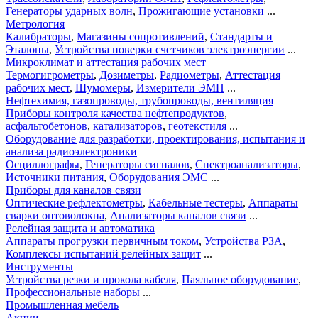
Генераторы ударных волн
,
Прожигающие установки
...
Метрология
Калибраторы
,
Магазины сопротивлений
,
Стандарты и
Эталоны
,
Устройства поверки счетчиков электроэнергии
...
Микроклимат и аттестация рабочих мест
Термогигрометры
,
Дозиметры
,
Радиометры
,
Аттестация
рабочих мест
,
Шумомеры
,
Измерители ЭМП
...
Нефтехимия, газопроводы, трубопроводы, вентиляция
Приборы контроля качества нефтепродуктов
,
асфальтобетонов
,
катализаторов
,
геотекстиля
...
Оборудование для разработки, проектирования, испытания и
анализа радиоэлектроники
Осциллографы
,
Генераторы сигналов
,
Спектроанализаторы
,
Источники питания
,
Оборудования ЭМС
...
Приборы для каналов связи
Оптические рефлектометры
,
Кабельные тестеры
,
Аппараты
сварки оптоволокна
,
Анализаторы каналов связи
...
Релейная защита и автоматика
Аппараты прогрузки первичным током
,
Устройства РЗА
,
Комплексы испытаний релейных защит
...
Инструменты
Устройства резки и прокола кабеля
,
Паяльное оборудование
,
Профессиональные наборы
...
Промышленная мебель
Акции