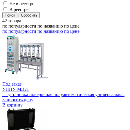
Не в реестре
В реестре
42 товара
по популярности
по названию
по цене
по популярности
по названию
по цене
Под заказ
УППУ-МЭ21
— установка поверочная полуавтоматическая универсальная
Запросить цену
В корзину