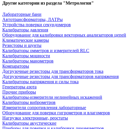
Другие категории из раздела "Метрология"
Лабораторные бани
Автотрансформаторы, ЛАТРы
Устройства поверки секундомеров
Калибраторы давления
Оборудование для калибровки векторных анализаторов цепей
Климатические камеры
Резисторы и шунты
Калибраторы омметров и измерителей RLC
Калибраторы мощности
Калибраторы манометров
Компараторы
Догрузочные резисторы для трансформаторов тока
Догрузочные резисторы для трансформаторов напряжения
Калибраторы напряжения и силы тока
Генераторы азота
Прочие приборы
Калибраторы-измерители нелинейных искажений
Калибраторы виброметров
Измерители сопротивления лабораторные
Оборудование для поверки гигрометров и влагомеров
Нагрузки электронные, реостаты
Калибраторы акустические
Приборы для поверки и калибровки динамометров