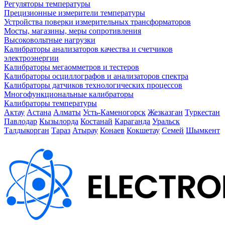
Регуляторы температуры
Прецизионные измерители температуры
Устройства поверки измерительных трансформаторов
Мосты, магазины, меры сопротивления
Высоковольтные нагрузки
Калибраторы анализаторов качества и счетчиков
электроэнергии
Калибраторы мегаомметров и тестеров
Калибраторы осциллографов и анализаторов спектра
Калибраторы датчиков технологических процессов
Многофункциональные калибраторы
Калибраторы температуры
Актау
Астана
Алматы
Усть-Каменогорск
Жезказган
Туркестан
Павлодар
Кызылорда
Костанай
Караганда
Уральск
Талдыкорган
Тараз
Атырау
Конаев
Кокшетау
Семей
Шымкент