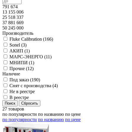
791 674
13 155 006
25 518 337
37 881 669
50 245 000
Производитель
Fluke Calibration (
166
)
Sonel (
3
)
АКИП (
1
)
МАРС-ЭНЕРГО (
11
)
МНИПИ (
1
)
Прочие (
12
)
Наличие
Под заказ (
190
)
Снят с производства (
4
)
Не в реестре
В реестре
27 товаров
по популярности
по названию
по цене
по популярности
по названию
по цене