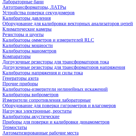
Лабораторные бани
Автотрансформаторы, ЛАТРы
Устройства поверки секундомеров
Калибраторы давления
Оборудование для калибровки векторных анализаторов цепей
Климатические камеры
Резисторы и шунты
Калибраторы омметров и измерителей RLC
Калибраторы мощности
Калибраторы манометров
Компараторы
Догрузочные резисторы для трансформаторов тока
Догрузочные резисторы для трансформаторов напряжения
Калибраторы напряжения и силы тока
Генераторы азота
Прочие приборы
Калибраторы-измерители нелинейных искажений
Калибраторы виброметров
Измерители сопротивления лабораторные
Оборудование для поверки гигрометров и влагомеров
Нагрузки электронные, реостаты
Калибраторы акустические
Приборы для поверки и калибровки динамометров
Термостаты
Автоматизированные рабочие места