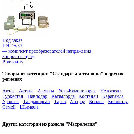
Под заказ
ПНТЭ-35
— комплект преобразователей напряжения
Запросить цену
В корзину
Товары из категории "Стандарты и эталоны" в других
регионах
Актау
Астана
Алматы
Усть-Каменогорск
Жезказган
Туркестан
Павлодар
Кызылорда
Костанай
Караганда
Уральск
Талдыкорган
Тараз
Атырау
Конаев
Кокшетау
Семей
Шымкент
Другие категории из раздела "Метрология"