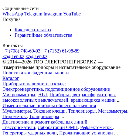
Социальные сети
WhatsApp
Telegram
Instagram
YouTube
Покупка
Как сделать заказ
Гарантийные обязательства
Контакты
+7 (708) 748-69-93
+7 (7152) 61-98-89
kz@1ep.kz
kz@1ep.kz
©️ 2014—2026
ТОО ЭЛЕКТРОНПРИБОР.KZ
—
измерительные приборы и испытательное оборудование
Политика конфиденциальности
Каталог
Приборы в наличии на складе
Электроэнергетика, подстанционное оборудование
Микроомметры
,
ЭТЛ
,
Приборы для трансформаторов
,
высоковольтных выключателей
,
вращающихся машин
...
Измерительные приборы общего назначения
Мультиметры
,
Токовые клещи
,
Тепловизоры
,
Мегаомметры
,
Пирометры
,
Толщиномеры
...
Диагностика и ремонт кабельных линий
Трассоискатели
,
Лаборатории ОМП
,
Рефлектометры
,
Генераторы ударных волн
,
Прожигающие установки
...