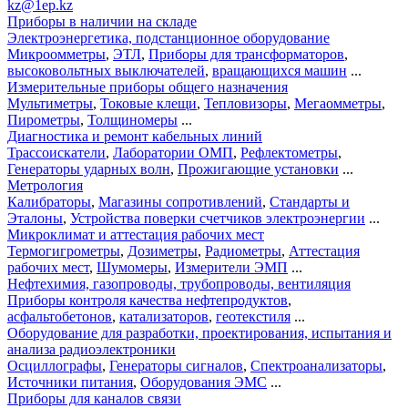
kz@1ep.kz
Приборы в наличии на складе
Электроэнергетика, подстанционное оборудование
Микроомметры
,
ЭТЛ
,
Приборы для трансформаторов
,
высоковольтных выключателей
,
вращающихся машин
...
Измерительные приборы общего назначения
Мультиметры
,
Токовые клещи
,
Тепловизоры
,
Мегаомметры
,
Пирометры
,
Толщиномеры
...
Диагностика и ремонт кабельных линий
Трассоискатели
,
Лаборатории ОМП
,
Рефлектометры
,
Генераторы ударных волн
,
Прожигающие установки
...
Метрология
Калибраторы
,
Магазины сопротивлений
,
Стандарты и
Эталоны
,
Устройства поверки счетчиков электроэнергии
...
Микроклимат и аттестация рабочих мест
Термогигрометры
,
Дозиметры
,
Радиометры
,
Аттестация
рабочих мест
,
Шумомеры
,
Измерители ЭМП
...
Нефтехимия, газопроводы, трубопроводы, вентиляция
Приборы контроля качества нефтепродуктов
,
асфальтобетонов
,
катализаторов
,
геотекстиля
...
Оборудование для разработки, проектирования, испытания и
анализа радиоэлектроники
Осциллографы
,
Генераторы сигналов
,
Спектроанализаторы
,
Источники питания
,
Оборудования ЭМС
...
Приборы для каналов связи