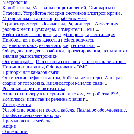
Метрология
Калибраторы
,
Магазины сопротивлений
,
Стандарты и
Эталоны
,
Устройства поверки счетчиков электроэнергии
...
Микроклимат и аттестация рабочих мест
Термогигрометры
,
Дозиметры
,
Радиометры
,
Аттестация
рабочих мест
,
Шумомеры
,
Измерители ЭМП
...
Нефтехимия, газопроводы, трубопроводы, вентиляция
Приборы контроля качества нефтепродуктов
,
асфальтобетонов
,
катализаторов
,
геотекстиля
...
Оборудование для разработки, проектирования, испытания и
анализа радиоэлектроники
Осциллографы
,
Генераторы сигналов
,
Спектроанализаторы
,
Источники питания
,
Оборудования ЭМС
...
Приборы для каналов связи
Оптические рефлектометры
,
Кабельные тестеры
,
Аппараты
сварки оптоволокна
,
Анализаторы каналов связи
...
Релейная защита и автоматика
Аппараты прогрузки первичным током
,
Устройства РЗА
,
Комплексы испытаний релейных защит
...
Инструменты
Устройства резки и прокола кабеля
,
Паяльное оборудование
,
Профессиональные наборы
...
Промышленная мебель
Акции
О компании