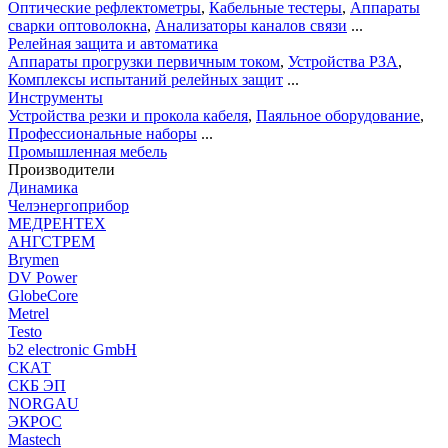
Оптические рефлектометры
,
Кабельные тестеры
,
Аппараты
сварки оптоволокна
,
Анализаторы каналов связи
...
Релейная защита и автоматика
Аппараты прогрузки первичным током
,
Устройства РЗА
,
Комплексы испытаний релейных защит
...
Инструменты
Устройства резки и прокола кабеля
,
Паяльное оборудование
,
Профессиональные наборы
...
Промышленная мебель
Производители
Динамика
Челэнергоприбор
МЕДРЕНТЕХ
АНГСТРЕМ
Brymen
DV Power
GlobeCore
Metrel
Testo
b2 electronic GmbH
СКАТ
СКБ ЭП
NORGAU
ЭКРОС
Mastech