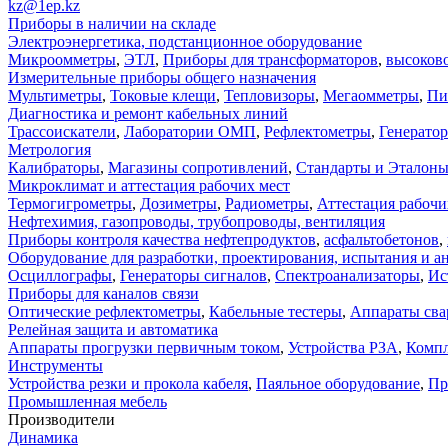
kz@1ep.kz
Приборы в наличии на складе
Электроэнергетика, подстанционное оборудование
Микроомметры
,
ЭТЛ
,
Приборы для трансформаторов
,
высоков
Измерительные приборы общего назначения
Мультиметры
,
Токовые клещи
,
Тепловизоры
,
Мегаомметры
,
Пи
Диагностика и ремонт кабельных линий
Трассоискатели
,
Лаборатории ОМП
,
Рефлектометры
,
Генерато
Метрология
Калибраторы
,
Магазины сопротивлений
,
Стандарты и Эталон
Микроклимат и аттестация рабочих мест
Термогигрометры
,
Дозиметры
,
Радиометры
,
Аттестация рабочи
Нефтехимия, газопроводы, трубопроводы, вентиляция
Приборы контроля качества нефтепродуктов
,
асфальтобетонов
,
Оборудование для разработки, проектирования, испытания и а
Осциллографы
,
Генераторы сигналов
,
Спектроанализаторы
,
Ис
Приборы для каналов связи
Оптические рефлектометры
,
Кабельные тестеры
,
Аппараты сва
Релейная защита и автоматика
Аппараты прогрузки первичным током
,
Устройства РЗА
,
Компл
Инструменты
Устройства резки и прокола кабеля
,
Паяльное оборудование
,
Пр
Промышленная мебель
Производители
Динамика