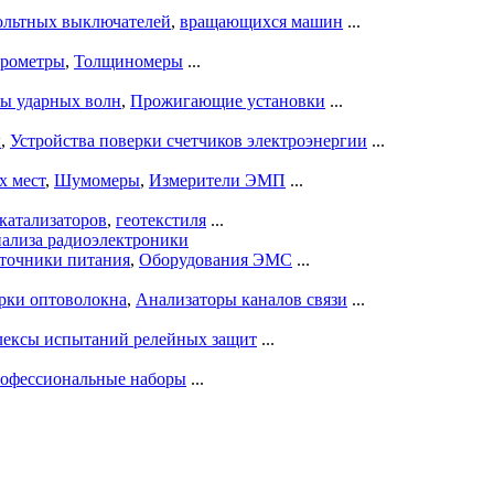
ольтных выключателей
,
вращающихся машин
...
рометры
,
Толщиномеры
...
ры ударных волн
,
Прожигающие установки
...
ы
,
Устройства поверки счетчиков электроэнергии
...
х мест
,
Шумомеры
,
Измерители ЭМП
...
катализаторов
,
геотекстиля
...
нализа радиоэлектроники
точники питания
,
Оборудования ЭМС
...
рки оптоволокна
,
Анализаторы каналов связи
...
ексы испытаний релейных защит
...
офессиональные наборы
...