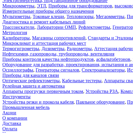
Электроэнергетика, подстанционное оборудование
Микроомметры
,
ЭТЛ
,
Приборы для трансформаторов
,
высоков
Измерительные приборы общего назначения
Мультиметры
,
Токовые клещи
,
Тепловизоры
,
Мегаомметры
,
Пи
Диагностика и ремонт кабельных линий
Трассоискатели
,
Лаборатории ОМП
,
Рефлектометры
,
Генерато
Метрология
Калибраторы
,
Магазины сопротивлений
,
Стандарты и Эталон
Микроклимат и аттестация рабочих мест
Термогигрометры
,
Дозиметры
,
Радиометры
,
Аттестация рабочи
Нефтехимия, газопроводы, трубопроводы, вентиляция
Приборы контроля качества нефтепродуктов
,
асфальтобетонов
,
Оборудование для разработки, проектирования, испытания и а
Осциллографы
,
Генераторы сигналов
,
Спектроанализаторы
,
Ис
Приборы для каналов связи
Оптические рефлектометры
,
Кабельные тестеры
,
Аппараты сва
Релейная защита и автоматика
Аппараты прогрузки первичным током
,
Устройства РЗА
,
Компл
Инструменты
Устройства резки и прокола кабеля
,
Паяльное оборудование
,
Пр
Промышленная мебель
Акции
О компании
Доставка
Оплата