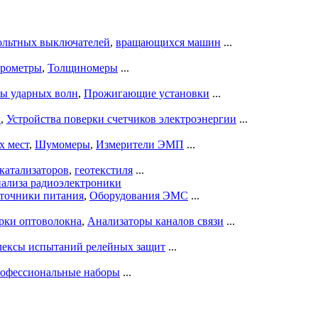
ольтных выключателей
,
вращающихся машин
...
рометры
,
Толщиномеры
...
ры ударных волн
,
Прожигающие установки
...
ы
,
Устройства поверки счетчиков электроэнергии
...
х мест
,
Шумомеры
,
Измерители ЭМП
...
катализаторов
,
геотекстиля
...
нализа радиоэлектроники
точники питания
,
Оборудования ЭМС
...
рки оптоволокна
,
Анализаторы каналов связи
...
ексы испытаний релейных защит
...
офессиональные наборы
...