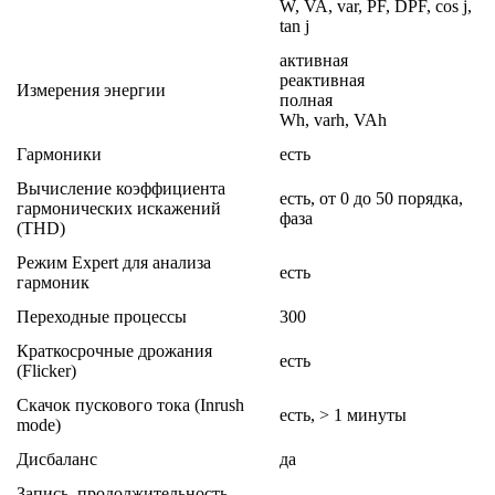
W, VA, var, PF, DPF, cos j,
tan j
активная
реактивная
Измерения энергии
полная
Wh, varh, VAh
Гармоники
есть
Вычисление коэффициента
есть, от 0 до 50 порядка,
гармонических искажений
фаза
(THD)
Режим Expert для анализа
есть
гармоник
Переходные процессы
300
Краткосрочные дрожания
есть
(Flicker)
Скачок пускового тока (Inrush
есть, > 1 минуты
mode)
Дисбаланс
да
Запись, продолжительность