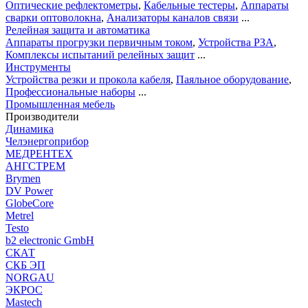
Оптические рефлектометры
,
Кабельные тестеры
,
Аппараты
сварки оптоволокна
,
Анализаторы каналов связи
...
Релейная защита и автоматика
Аппараты прогрузки первичным током
,
Устройства РЗА
,
Комплексы испытаний релейных защит
...
Инструменты
Устройства резки и прокола кабеля
,
Паяльное оборудование
,
Профессиональные наборы
...
Промышленная мебель
Производители
Динамика
Челэнергоприбор
МЕДРЕНТЕХ
АНГСТРЕМ
Brymen
DV Power
GlobeCore
Metrel
Testo
b2 electronic GmbH
СКАТ
СКБ ЭП
NORGAU
ЭКРОС
Mastech