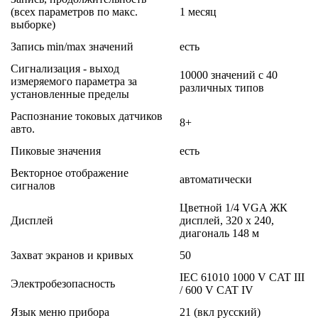
(всех параметров по макс.
1 месяц
выборке)
Запись min/max значений
есть
Сигнализация - выход
10000 значений с 40
измеряемого параметра за
различных типов
установленные пределы
Распознание токовых датчиков
8+
авто.
Пиковые значения
есть
Векторное отображение
автоматически
сигналов
Цветной 1/4 VGA ЖК
Дисплей
дисплей, 320 x 240,
диагональ 148 м
Захват экранов и кривых
50
IEC 61010 1000 V CAT III
Электробезопасность
/ 600 V CAT IV
Язык меню прибора
21 (вкл русский)