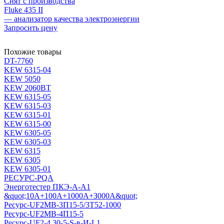
Снят с производства
Fluke 435 II
— анализатор качества электроэнергии
Запросить цену
Похожие товары
DT-7760
KEW 6315-04
KEW 5050
KEW 2060BT
KEW 6315-05
KEW 6315-03
KEW 6315-01
KEW 6315-00
KEW 6305-05
KEW 6305-03
KEW 6315
KEW 6305
KEW 6305-01
РЕСУРС-PQA
Энерготестер ПКЭ-А-А1
&quot;10А+100А+1000А+З000А&quot;
Ресурс-UF2МВ-3П15-5/3Т52-1000
Ресурс-UF2МВ-4П15-5
Ресурс-UF2-4.30-5-S-в-И-L1