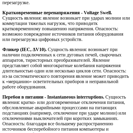
перезагрузке.
Кратковременные перенапряжения - Voltage Swell.
Сущность явления: явление возникает при ударах молнии или
коммутации тяжелых нагрузок, что приводитк
кратковременному повышению напряжения. Опасность:
возможно повреждение источников питания оборудования
или перезагрузка цифровых устройств.
Фликер (IEC, ΔV10).
Сущность явления: возникает при
наличии подключенных к сети дуговых печей, сварочных
аппаратов, тиристорных преобразователей. Явление
представляет собой многократные колебания напряжения
длительностью один или несколько циклов сети. Опасность:
из-за систематического повторения явление может приводить
к «мерцанию» осветительных приборов и неправильной
работе оборудования.
Перебои в питании - Instantaneous interruptions.
Сущность
явления: кратко- или долговременные отключения питания,
обусловленные аварийными процесссами на питающих
подстанциях (например, отключение при ударе молнии) или
отключениями выключателей при коротких замыканиях.
Опасность: благодаря все большему распространению
источников бесперебойного питания компьютеры и