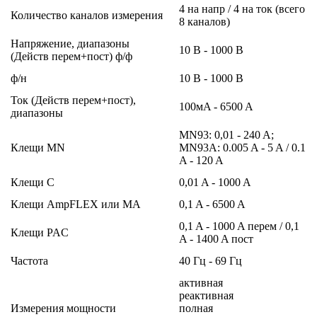
4 на напр / 4 на ток (всего
Количество каналов измерения
8 каналов)
Напряжение, диапазоны
10 В - 1000 В
(Действ перем+пост) ф/ф
ф/н
10 В - 1000 В
Ток (Действ перем+пост),
100мA - 6500 A
диапазоны
MN93: 0,01 - 240 A;
Клещи MN
MN93A: 0.005 A - 5 A / 0.1
A - 120 A
Клещи C
0,01 A - 1000 A
Клещи AmpFLEX или MA
0,1 A - 6500 A
0,1 A - 1000 A перем / 0,1
Клещи PAC
A - 1400 A пост
Частота
40 Гц - 69 Гц
активная
реактивная
Измерения мощности
полная