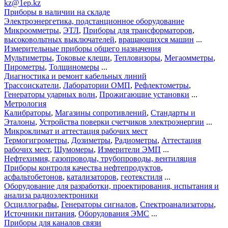
kz@1ep.kz
Приборы в наличии на складе
Электроэнергетика, подстанционное оборудование
Микроомметры
,
ЭТЛ
,
Приборы для трансформаторов
,
высоковольтных выключателей
,
вращающихся машин
...
Измерительные приборы общего назначения
Мультиметры
,
Токовые клещи
,
Тепловизоры
,
Мегаомметры
,
Пирометры
,
Толщиномеры
...
Диагностика и ремонт кабельных линий
Трассоискатели
,
Лаборатории ОМП
,
Рефлектометры
,
Генераторы ударных волн
,
Прожигающие установки
...
Метрология
Калибраторы
,
Магазины сопротивлений
,
Стандарты и
Эталоны
,
Устройства поверки счетчиков электроэнергии
...
Микроклимат и аттестация рабочих мест
Термогигрометры
,
Дозиметры
,
Радиометры
,
Аттестация
рабочих мест
,
Шумомеры
,
Измерители ЭМП
...
Нефтехимия, газопроводы, трубопроводы, вентиляция
Приборы контроля качества нефтепродуктов
,
асфальтобетонов
,
катализаторов
,
геотекстиля
...
Оборудование для разработки, проектирования, испытания и
анализа радиоэлектроники
Осциллографы
,
Генераторы сигналов
,
Спектроанализаторы
,
Источники питания
,
Оборудования ЭМС
...
Приборы для каналов связи