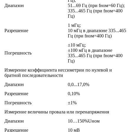
Гц);
Диапазон
51...69 Гц (при fном=60 Гц);
335...465 Гц (при fном=400
Гц)
1 мГц;
Разрешение
10 мГц в диапазоне 335...465
Гц (при fном=400 Гц)
±10 мГц;
±100 мГц в диапазоне
Погрешность
335...465 Гц (при fном=400
Гц)
Измерение коэффициента нессиметрии по нулевой и
братной последовательности
Диапазон
0,0...17,0%
Разрешение
0,10%
Погрешность
±1%
Измерение величины провала или перенапряжения
Диапазон
10…150%Uном
Разрешение
10 мВ