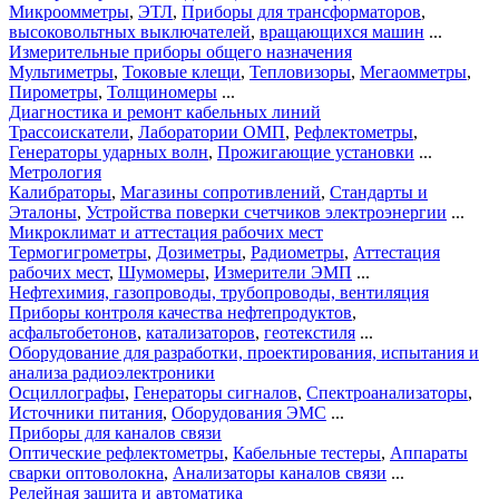
Микроомметры
,
ЭТЛ
,
Приборы для трансформаторов
,
высоковольтных выключателей
,
вращающихся машин
...
Измерительные приборы общего назначения
Мультиметры
,
Токовые клещи
,
Тепловизоры
,
Мегаомметры
,
Пирометры
,
Толщиномеры
...
Диагностика и ремонт кабельных линий
Трассоискатели
,
Лаборатории ОМП
,
Рефлектометры
,
Генераторы ударных волн
,
Прожигающие установки
...
Метрология
Калибраторы
,
Магазины сопротивлений
,
Стандарты и
Эталоны
,
Устройства поверки счетчиков электроэнергии
...
Микроклимат и аттестация рабочих мест
Термогигрометры
,
Дозиметры
,
Радиометры
,
Аттестация
рабочих мест
,
Шумомеры
,
Измерители ЭМП
...
Нефтехимия, газопроводы, трубопроводы, вентиляция
Приборы контроля качества нефтепродуктов
,
асфальтобетонов
,
катализаторов
,
геотекстиля
...
Оборудование для разработки, проектирования, испытания и
анализа радиоэлектроники
Осциллографы
,
Генераторы сигналов
,
Спектроанализаторы
,
Источники питания
,
Оборудования ЭМС
...
Приборы для каналов связи
Оптические рефлектометры
,
Кабельные тестеры
,
Аппараты
сварки оптоволокна
,
Анализаторы каналов связи
...
Релейная защита и автоматика