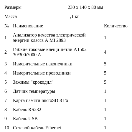
Размеры
230 х 140 х 80 мм
Масса
1,1 кг
№
Наименование
Количество
Анализатор качества электрической
1
1
энергии класса А MI 2893
Гибкие токовые клещи-петли А1502
2
4
30/300/3000 А
3
Измерительные наконечники
5
4
Измерительные проводники
5
5
Зажимы "крокодил"
5
6
Датчик температуры
1
7
Карта памяти microSD 8 Гб
1
8
Кабель RS232
1
9
Кабель USB
1
10
Сетевой кабель Ethernet
1