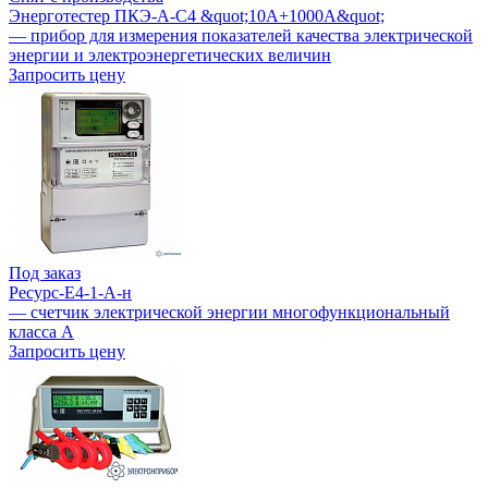
Энерготестер ПКЭ-А-С4 &quot;10А+1000А&quot;
— прибор для измерения показателей качества электрической
энергии и электроэнергетических величин
Запросить цену
Под заказ
Ресурс-Е4-1-А-н
— счетчик электрической энергии многофункциональный
класса А
Запросить цену