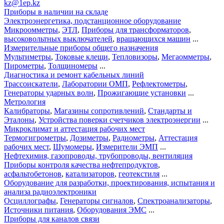
kz@1ep.kz
Приборы в наличии на складе
Электроэнергетика, подстанционное оборудование
Микроомметры
,
ЭТЛ
,
Приборы для трансформаторов
,
высоковольтных выключателей
,
вращающихся машин
...
Измерительные приборы общего назначения
Мультиметры
,
Токовые клещи
,
Тепловизоры
,
Мегаомметры
,
Пирометры
,
Толщиномеры
...
Диагностика и ремонт кабельных линий
Трассоискатели
,
Лаборатории ОМП
,
Рефлектометры
,
Генераторы ударных волн
,
Прожигающие установки
...
Метрология
Калибраторы
,
Магазины сопротивлений
,
Стандарты и
Эталоны
,
Устройства поверки счетчиков электроэнергии
...
Микроклимат и аттестация рабочих мест
Термогигрометры
,
Дозиметры
,
Радиометры
,
Аттестация
рабочих мест
,
Шумомеры
,
Измерители ЭМП
...
Нефтехимия, газопроводы, трубопроводы, вентиляция
Приборы контроля качества нефтепродуктов
,
асфальтобетонов
,
катализаторов
,
геотекстиля
...
Оборудование для разработки, проектирования, испытания и
анализа радиоэлектроники
Осциллографы
,
Генераторы сигналов
,
Спектроанализаторы
,
Источники питания
,
Оборудования ЭМС
...
Приборы для каналов связи