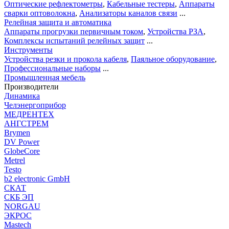
Оптические рефлектометры
,
Кабельные тестеры
,
Аппараты
сварки оптоволокна
,
Анализаторы каналов связи
...
Релейная защита и автоматика
Аппараты прогрузки первичным током
,
Устройства РЗА
,
Комплексы испытаний релейных защит
...
Инструменты
Устройства резки и прокола кабеля
,
Паяльное оборудование
,
Профессиональные наборы
...
Промышленная мебель
Производители
Динамика
Челэнергоприбор
МЕДРЕНТЕХ
АНГСТРЕМ
Brymen
DV Power
GlobeCore
Metrel
Testo
b2 electronic GmbH
СКАТ
СКБ ЭП
NORGAU
ЭКРОС
Mastech