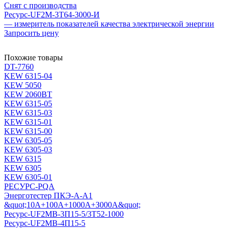
Снят с производства
Ресурс-UF2M-3Т64-3000-И
— измеритель показателей качества электрической энергии
Запросить цену
Похожие товары
DT-7760
KEW 6315-04
KEW 5050
KEW 2060BT
KEW 6315-05
KEW 6315-03
KEW 6315-01
KEW 6315-00
KEW 6305-05
KEW 6305-03
KEW 6315
KEW 6305
KEW 6305-01
РЕСУРС-PQA
Энерготестер ПКЭ-А-А1
&quot;10А+100А+1000А+З000А&quot;
Ресурс-UF2МВ-3П15-5/3Т52-1000
Ресурс-UF2МВ-4П15-5