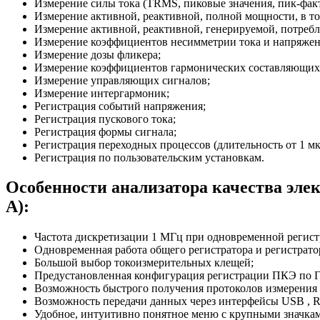
Измерение силы тока (TRMS, пиковые значения, пик-факт
Измерение активной, реактивной, полной мощности, в т
Измерение активной, реактивной, генерируемой, потребл
Измерение коэффициентов несимметрии тока и напряжени
Измерение дозы фликера;
Измерение коэффициентов гармонических составляющих 
Измерение управляющих сигналов;
Измерение интергармоник;
Регистрация событий напряжения;
Регистрация пускового тока;
Регистрация формы сигнала;
Регистрация переходных процессов (длительность от 1 мк
Регистрация по пользовательским установкам.
Особенности анализатора качества элек
А):
Частота дискретизации 1 МГц при одновременной регистр
Одновременная работа общего регистратора и регистрато
Большой выбор токоизмерительных клещей;
Предустановленная конфигурация регистрации ПКЭ по 
Возможность быстрого получения протоколов измерени
Возможность передачи данных через интерфейсы USB , RS 
Удобное, интуитивно понятное меню с крупными значкам