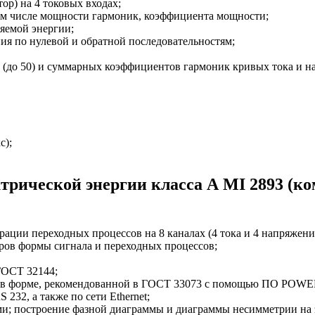
ор) на 4 токовых входах;
ом числе мощности гармоник, коэффициента мощности;
яемой энергии;
я по нулевой и обратной последовательностям;
(до 50) и суммарных коэффициентов гармоник кривых тока и н
с);
трической энергии класса А MI 2893 (ко
ации переходных процессов на 8 каналах (4 тока и 4 напряжени
ров формы сигнала и переходных процессов;
ГОСТ 32144;
я в форме, рекомендованной в ГОСТ 33073 с помощью ПО POW
232, а также по сети Ethernet;
и; построение фазной диаграммы и диаграммы несимметрии на 