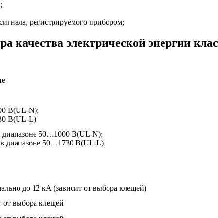
;
 сигнала, регистрируемого прибором;
ра качества электрической энергии клас
ие
0 В(UL-N);
0 В(UL-L)
в диапазоне 50…1000 В(UL-N);
 в диапазоне 50…1730 В(UL-L)
ально до 12 кА (зависит от выбора клещей)
т от выбора клещей