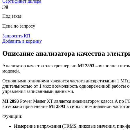
Сертификат дилера
jpg
Под заказ
Цена по запросу
Запросить КП
Добавить в корзину
Описание анализатора качества электри
Анализатор качества электроэнергии
MI 2893
– выполнен в том
моделей.
Основными отличиями являются частота дискретизации 1 МГц 
длительностью от 1 мкс; возможность одновременной работы об
управления записанными данными.
MI 2893
Power Master XT является анализатором класса A по Г
возможно применение
MI 2893
в сетях с номинальной частотой
Функции:
Измерение напряжения (TRMS, пиковые значения, пик-фа