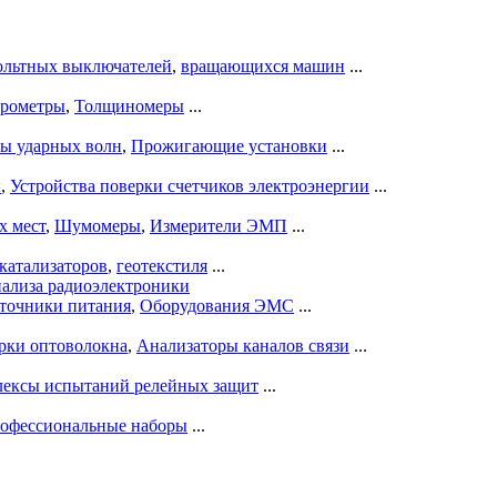
ольтных выключателей
,
вращающихся машин
...
рометры
,
Толщиномеры
...
ры ударных волн
,
Прожигающие установки
...
ы
,
Устройства поверки счетчиков электроэнергии
...
х мест
,
Шумомеры
,
Измерители ЭМП
...
катализаторов
,
геотекстиля
...
нализа радиоэлектроники
точники питания
,
Оборудования ЭМС
...
рки оптоволокна
,
Анализаторы каналов связи
...
ексы испытаний релейных защит
...
офессиональные наборы
...