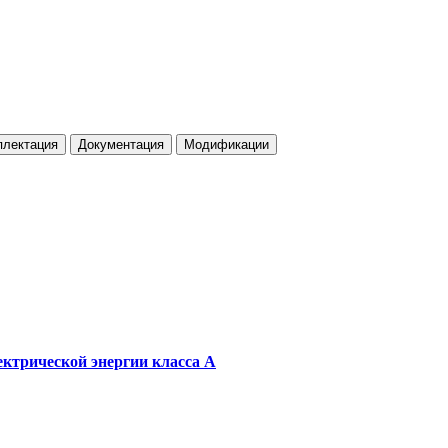
плектация
Документация
Модификации
ектрической энергии класса А