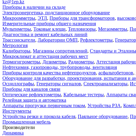
kz@1ep.kz
Приборы в наличии на складе
Электроэнергетика, подстанционное оборудование
Микроомметры
,
ЭТЛ
,
Приборы для трансформаторов
,
высоков
Измерительные приборы общего назначения
Мультиметры
,
Токовые клещи
,
Тепловизоры
,
Мегаомметры
,
Пи
Диагностика и ремонт кабельных линий
Трассоискатели
,
Лаборатории ОМП
,
Рефлектометры
,
Генерато
Метрология
Калибраторы
,
Магазины сопротивлений
,
Стандарты и Эталон
Микроклимат и аттестация рабочих мест
Термогигрометры
,
Дозиметры
,
Радиометры
,
Аттестация рабочи
Нефтехимия, газопроводы, трубопроводы, вентиляция
Приборы контроля качества нефтепродуктов
,
асфальтобетонов
,
Оборудование для разработки, проектирования, испытания и а
Осциллографы
,
Генераторы сигналов
,
Спектроанализаторы
,
Ис
Приборы для каналов связи
Оптические рефлектометры
,
Кабельные тестеры
,
Аппараты сва
Релейная защита и автоматика
Аппараты прогрузки первичным током
,
Устройства РЗА
,
Компл
Инструменты
Устройства резки и прокола кабеля
,
Паяльное оборудование
,
Пр
Промышленная мебель
Производители
Динамика