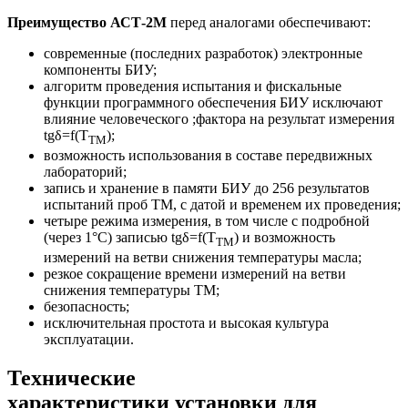
Преимущество АСТ-2М
перед аналогами обеспечивают:
современные (последних разработок) электронные
компоненты БИУ;
алгоритм проведения испытания и фискальные
функции программного обеспечения БИУ исключают
влияние человеческого ;фактора на результат измерения
tgδ=f(Т
);
ТМ
возможность использования в составе передвижных
лабораторий;
запись и хранение в памяти БИУ до 256 результатов
испытаний проб ТМ, с датой и временем их проведения;
четыре режима измерения, в том числе с подробной
(через 1°С) записью tgδ=f(Т
) и возможность
ТМ
измерений на ветви снижения температуры масла;
резкое сокращение времени измерений на ветви
снижения температуры ТМ;
безопасность;
исключительная простота и высокая культура
эксплуатации.
Технические
характеристики установки для