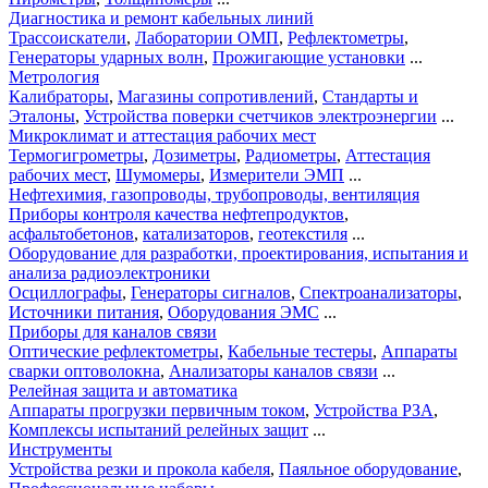
Диагностика и ремонт кабельных линий
Трассоискатели
,
Лаборатории ОМП
,
Рефлектометры
,
Генераторы ударных волн
,
Прожигающие установки
...
Метрология
Калибраторы
,
Магазины сопротивлений
,
Стандарты и
Эталоны
,
Устройства поверки счетчиков электроэнергии
...
Микроклимат и аттестация рабочих мест
Термогигрометры
,
Дозиметры
,
Радиометры
,
Аттестация
рабочих мест
,
Шумомеры
,
Измерители ЭМП
...
Нефтехимия, газопроводы, трубопроводы, вентиляция
Приборы контроля качества нефтепродуктов
,
асфальтобетонов
,
катализаторов
,
геотекстиля
...
Оборудование для разработки, проектирования, испытания и
анализа радиоэлектроники
Осциллографы
,
Генераторы сигналов
,
Спектроанализаторы
,
Источники питания
,
Оборудования ЭМС
...
Приборы для каналов связи
Оптические рефлектометры
,
Кабельные тестеры
,
Аппараты
сварки оптоволокна
,
Анализаторы каналов связи
...
Релейная защита и автоматика
Аппараты прогрузки первичным током
,
Устройства РЗА
,
Комплексы испытаний релейных защит
...
Инструменты
Устройства резки и прокола кабеля
,
Паяльное оборудование
,