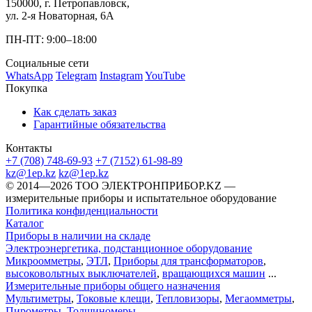
150000, г. Петропавловск,
ул. 2-я Новаторная, 6А
ПН-ПТ: 9:00–18:00
Социальные сети
WhatsApp
Telegram
Instagram
YouTube
Покупка
Как сделать заказ
Гарантийные обязательства
Контакты
+7 (708) 748-69-93
+7 (7152) 61-98-89
kz@1ep.kz
kz@1ep.kz
©️ 2014—2026
ТОО ЭЛЕКТРОНПРИБОР.KZ
—
измерительные приборы и испытательное оборудование
Политика конфиденциальности
Каталог
Приборы в наличии на складе
Электроэнергетика, подстанционное оборудование
Микроомметры
,
ЭТЛ
,
Приборы для трансформаторов
,
высоковольтных выключателей
,
вращающихся машин
...
Измерительные приборы общего назначения
Мультиметры
,
Токовые клещи
,
Тепловизоры
,
Мегаомметры
,
Пирометры
,
Толщиномеры
...