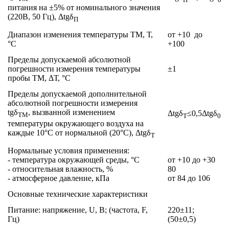
питания на ±5% от номинального значения
(220В, 50 Гц), Δtgδ
П
Диапазон изменения температуры ТМ, Т,
от +10 до
°C
+100
Пределы допускаемой абсолютной
погрешности измерения температуры
±1
пробы ТМ, ΔТ, °C
Пределы допускаемой дополнительной
абсолютной погрешности измерения
tgδ
, вызванной изменением
Δtgδ
≤0,5Δtgδ
ТМ
Т
0
температуры окружающего воздуха на
каждые 10°С от нормальной (20°С), Δtgδ
Т
Нормальные условия применения:
- температура окружающей среды, °C
от +10 до +30
- относительная влажность, %
80
- атмосферное давление, кПа
от 84 до 106
Основные технические характеристики
Питание: напряжение, U, В; (частота, F,
220±11;
Гц)
(50±0,5)