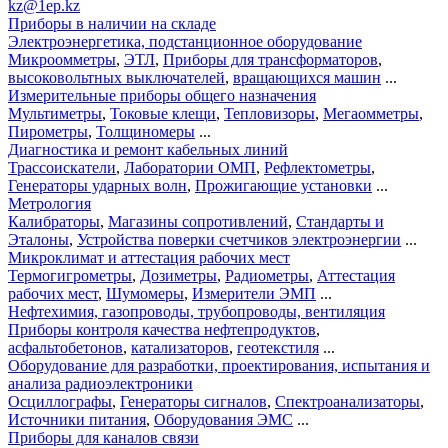
kz@1ep.kz
Приборы в наличии на складе
Электроэнергетика, подстанционное оборудование
Микроомметры
,
ЭТЛ
,
Приборы для трансформаторов
,
высоковольтных выключателей
,
вращающихся машин
...
Измерительные приборы общего назначения
Мультиметры
,
Токовые клещи
,
Тепловизоры
,
Мегаомметры
,
Пирометры
,
Толщиномеры
...
Диагностика и ремонт кабельных линий
Трассоискатели
,
Лаборатории ОМП
,
Рефлектометры
,
Генераторы ударных волн
,
Прожигающие установки
...
Метрология
Калибраторы
,
Магазины сопротивлений
,
Стандарты и
Эталоны
,
Устройства поверки счетчиков электроэнергии
...
Микроклимат и аттестация рабочих мест
Термогигрометры
,
Дозиметры
,
Радиометры
,
Аттестация
рабочих мест
,
Шумомеры
,
Измерители ЭМП
...
Нефтехимия, газопроводы, трубопроводы, вентиляция
Приборы контроля качества нефтепродуктов
,
асфальтобетонов
,
катализаторов
,
геотекстиля
...
Оборудование для разработки, проектирования, испытания и
анализа радиоэлектроники
Осциллографы
,
Генераторы сигналов
,
Спектроанализаторы
,
Источники питания
,
Оборудования ЭМС
...
Приборы для каналов связи