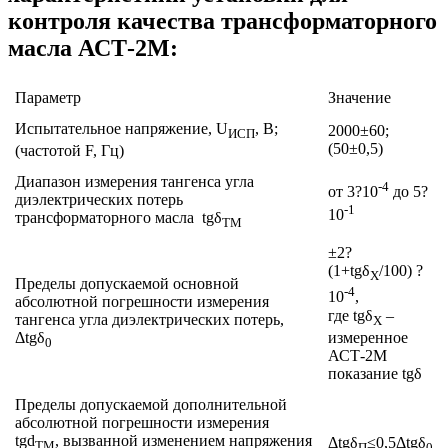
контроля качества трансформаторного
масла АСТ-2М:
Параметр
Значение
Испытательное напряжение, U
, В;
2000±60;
ИСП
(50±0,5)
(частотой F, Гц)
Диапазон измерения тангенса угла
-4
от 3?10
до 5?
диэлектрических потерь
-1
10
трансформаторного масла tgδ
ТМ
±2?
(1+tgδ
/100) ?
X
Пределы допускаемой основной
-4
10
,
абсолютной погрешности измерения
где tgδ
–
тангенса угла диэлектрических потерь,
Х
измеренное
Δtgδ
0
АСТ-2М
показание tgδ
Пределы допускаемой дополнительной
абсолютной погрешности измерения
tgd
, вызванной изменением напряжения
Δtgδ
≤0,5Δtgδ
ТМ
П
0