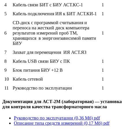
4
Кабель связи БИТ с БИУ АСТ.КС-1
1
5
Кабель подключения ИЯ к БИТ АСТ.КИ-1
1
CD-диск с программой считывания и
переноса на жесткий диск компьютера
6
результатов измерений проб ТМ,
1
хранящихся в энергонезависимой памяти
БИУ
7
Захват для перемещения ИЯ АСТ.ЯЗ
8
Кабель USB связи БИУ с ПК
1
9
Блок питания БИУ +12 В
1
10
Кабель сетевой
1
11
Руководство по эксплуатации
1
Документация для АСТ-2М (лабораторная) — установка
для контроля качества трансформаторного масла
Руководство по эксплуатации (0,36 Мб)
pdf
Описание типа средств измерений (0,17 Мб)
pdf