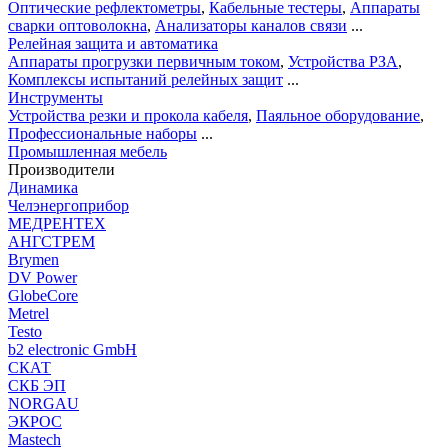
Оптические рефлектометры
,
Кабельные тестеры
,
Аппараты
сварки оптоволокна
,
Анализаторы каналов связи
...
Релейная защита и автоматика
Аппараты прогрузки первичным током
,
Устройства РЗА
,
Комплексы испытаний релейных защит
...
Инструменты
Устройства резки и прокола кабеля
,
Паяльное оборудование
,
Профессиональные наборы
...
Промышленная мебель
Производители
Динамика
Челэнергоприбор
МЕДРЕНТЕХ
АНГСТРЕМ
Brymen
DV Power
GlobeCore
Metrel
Testo
b2 electronic GmbH
СКАТ
СКБ ЭП
NORGAU
ЭКРОС
Mastech