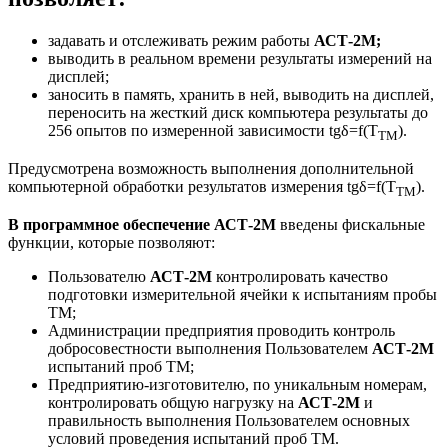
задавать и отслеживать режим работы
АСТ-2М;
выводить в реальном времени результаты измерений на
дисплей;
заносить в память, хранить в ней, выводить на дисплей,
переносить на жесткий диск компьютера результаты до
256 опытов по измеренной зависимости tgδ=f(Т
).
ТМ
Предусмотрена возможность выполнения дополнительной
компьютерной обработки результатов измерения tgδ=f(Т
).
ТМ
В программное обеспечение АСТ-2М
введены фискальные
функции, которые позволяют:
Пользователю
АСТ-2М
контролировать качество
подготовки измерительной ячейки к испытаниям пробы
ТМ;
Администрации предприятия проводить контроль
добросовестности выполнения Пользователем
АСТ-2М
испытаний проб ТМ;
Предприятию-изготовителю, по уникальным номерам,
контролировать общую нагрузку на
АСТ-2М
и
правильность выполнения Пользователем основных
условий проведения испытаний проб ТМ.