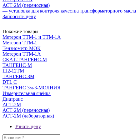
АСТ-2М (переносная)
— установка для контроля качества трансформаторного масла
Запросить цену
Похожие товары
Метерон ТТМ-1 и ТТМ-1А
Метерон ТТМ-1
Тензиометр-МОК
Метерон ТТМ-1А
СКАТ-ТАНГЕНС-М
ТАНГЕНС-М
Ш2-12ТМ
ТАНГЕНС-3М
DTL C
ТАНГЕНС 3м-3-МОЛНИЯ
Измерительная ячейка
Диатранс
АСТ-2М
АСТ-2М (переносная)
АСТ-2М (лабораторная)
Узнать цену