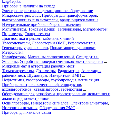
kz@1ep.kz
Приборы в наличии на складе
Электроэнергетика, подстанционное оборудование
Микроомметры
,
ЭТЛ
,
Приборы для трансформаторов
,
высоковольтных выключателей
,
вращающихся машин
...
Измерительные приборы общего назначения
Мультиметры
,
Токовые клещи
,
Тепловизоры
,
Мегаомметры
,
Пирометры
,
Толщиномеры
...
Диагностика и ремонт кабельных линий
Трассоискатели
,
Лаборатории ОМП
,
Рефлектометры
,
Генераторы ударных волн
,
Прожигающие установки
...
Метрология
Калибраторы
,
Магазины сопротивлений
,
Стандарты и
Эталоны
,
Устройства поверки счетчиков электроэнергии
...
Микроклимат и аттестация рабочих мест
Термогигрометры
,
Дозиметры
,
Радиометры
,
Аттестация
рабочих мест
,
Шумомеры
,
Измерители ЭМП
...
Нефтехимия, газопроводы, трубопроводы, вентиляция
Приборы контроля качества нефтепродуктов
,
асфальтобетонов
,
катализаторов
,
геотекстиля
...
Оборудование для разработки, проектирования, испытания и
анализа радиоэлектроники
Осциллографы
,
Генераторы сигналов
,
Спектроанализаторы
,
Источники питания
,
Оборудования ЭМС
...
Приборы для каналов связи