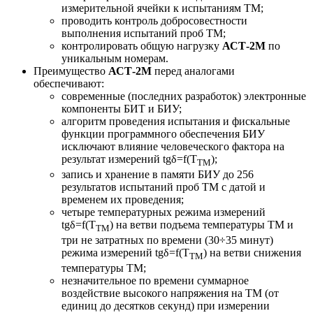
измерительной ячейки к испытаниям ТМ;
проводить контроль добросовестности
выполнения испытаний проб ТМ;
контролировать общую нагрузку
АСТ-2М
по
уникальным номерам.
Преимущество
АСТ-2М
перед аналогами
обеспечивают:
современные (последних разработок) электронные
компоненты БИТ и БИУ;
алгоритм проведения испытания и фискальные
функции программного обеспечения БИУ
исключают влияние человеческого фактора на
результат измерений tgδ=f(Т
);
ТМ
запись и хранение в памяти БИУ до 256
результатов испытаний проб ТМ с датой и
временем их проведения;
четыре температурных режима измерений
tgδ=f(Т
) на ветви подъема температуры ТМ и
ТМ
три не затратных по времени (30÷35 минут)
режима измерений tgδ=f(Т
) на ветви снижения
ТМ
температуры ТМ;
незначительное по времени суммарное
воздействие высокого напряжения на ТМ (от
единиц до десятков секунд) при измерении