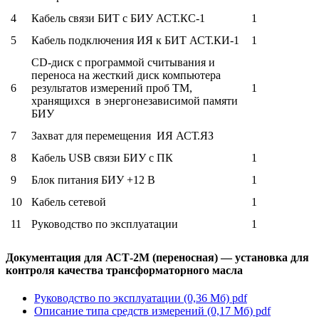
4
Кабель связи БИТ с БИУ АСТ.КС-1
1
5
Кабель подключения ИЯ к БИТ АСТ.КИ-1
1
CD-диск с программой считывания и
переноса на жесткий диск компьютера
6
результатов измерений проб ТМ,
1
хранящихся в энергонезависимой памяти
БИУ
7
Захват для перемещения ИЯ АСТ.ЯЗ
8
Кабель USB связи БИУ с ПК
1
9
Блок питания БИУ +12 В
1
10
Кабель сетевой
1
11
Руководство по эксплуатации
1
Документация для АСТ-2М (переносная) — установка для
контроля качества трансформаторного масла
Руководство по эксплуатации (0,36 Мб)
pdf
Описание типа средств измерений (0,17 Мб)
pdf