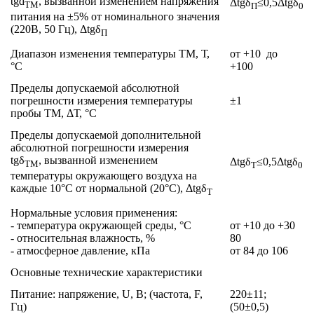
tgd
, вызванной изменением напряжения
Δtgδ
≤0,5Δtgδ
ТМ
П
0
питания на ±5% от номинального значения
(220В, 50 Гц), Δtgδ
П
Диапазон изменения температуры ТМ, Т,
от +10 до
°C
+100
Пределы допускаемой абсолютной
погрешности измерения температуры
±1
пробы ТМ, ΔТ, °C
Пределы допускаемой дополнительной
абсолютной погрешности измерения
tgδ
, вызванной изменением
Δtgδ
≤0,5Δtgδ
ТМ
Т
0
температуры окружающего воздуха на
каждые 10°С от нормальной (20°С), Δtgδ
Т
Нормальные условия применения:
- температура окружающей среды, °C
от +10 до +30
- относительная влажность, %
80
- атмосферное давление, кПа
от 84 до 106
Основные технические характеристики
Питание: напряжение, U, В; (частота, F,
220±11;
Гц)
(50±0,5)