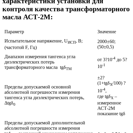
характеристики установки для
контроля качества трансформаторного
масла АСТ-2М:
Параметр
Значение
Испытательное напряжение, U
, В;
2000±60;
ИСП
(50±0,5)
(частотой F, Гц)
Диапазон измерения тангенса угла
-4
от 3?10
до 5?
диэлектрических потерь
-1
10
трансформаторного масла tgδ
ТМ
±2?
(1+tgδ
/100) ?
X
Пределы допускаемой основной
-4
10
,
абсолютной погрешности измерения
где tgδ
–
тангенса угла диэлектрических потерь,
Х
измеренное
Δtgδ
0
АСТ-2М
показание tgδ
Пределы допускаемой дополнительной
абсолютной погрешности измерения