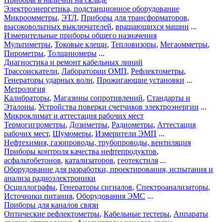
Электроэнергетика, подстанционное оборудование
Микроомметры
,
ЭТЛ
,
Приборы для трансформаторов
,
высоковольтных выключателей
,
вращающихся машин
...
Измерительные приборы общего назначения
Мультиметры
,
Токовые клещи
,
Тепловизоры
,
Мегаомметры
,
Пирометры
,
Толщиномеры
...
Диагностика и ремонт кабельных линий
Трассоискатели
,
Лаборатории ОМП
,
Рефлектометры
,
Генераторы ударных волн
,
Прожигающие установки
...
Метрология
Калибраторы
,
Магазины сопротивлений
,
Стандарты и
Эталоны
,
Устройства поверки счетчиков электроэнергии
...
Микроклимат и аттестация рабочих мест
Термогигрометры
,
Дозиметры
,
Радиометры
,
Аттестация
рабочих мест
,
Шумомеры
,
Измерители ЭМП
...
Нефтехимия, газопроводы, трубопроводы, вентиляция
Приборы контроля качества нефтепродуктов
,
асфальтобетонов
,
катализаторов
,
геотекстиля
...
Оборудование для разработки, проектирования, испытания и
анализа радиоэлектроники
Осциллографы
,
Генераторы сигналов
,
Спектроанализаторы
,
Источники питания
,
Оборудования ЭМС
...
Приборы для каналов связи
Оптические рефлектометры
,
Кабельные тестеры
,
Аппараты