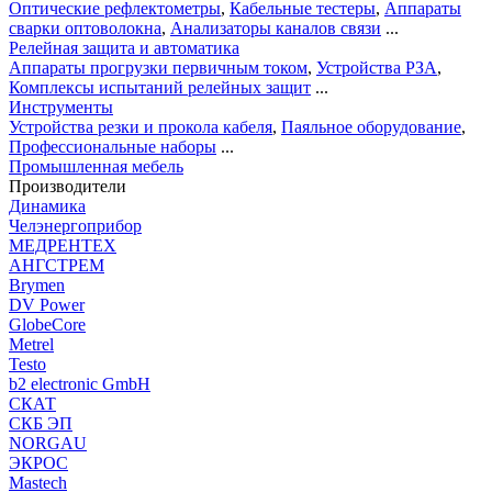
Оптические рефлектометры
,
Кабельные тестеры
,
Аппараты
сварки оптоволокна
,
Анализаторы каналов связи
...
Релейная защита и автоматика
Аппараты прогрузки первичным током
,
Устройства РЗА
,
Комплексы испытаний релейных защит
...
Инструменты
Устройства резки и прокола кабеля
,
Паяльное оборудование
,
Профессиональные наборы
...
Промышленная мебель
Производители
Динамика
Челэнергоприбор
МЕДРЕНТЕХ
АНГСТРЕМ
Brymen
DV Power
GlobeCore
Metrel
Testo
b2 electronic GmbH
СКАТ
СКБ ЭП
NORGAU
ЭКРОС
Mastech