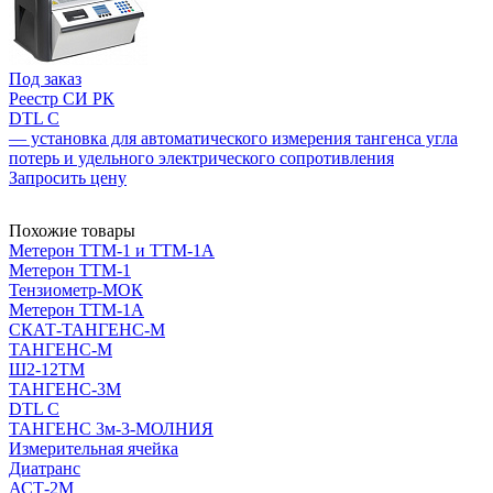
Под заказ
Реестр СИ РК
DTL C
— установка для автоматического измерения тангенса угла
потерь и удельного электрического сопротивления
Запросить цену
Похожие товары
Метерон ТТМ-1 и ТТМ-1А
Метерон ТТМ-1
Тензиометр-МОК
Метерон ТТМ-1А
СКАТ-ТАНГЕНС-М
ТАНГЕНС-М
Ш2-12ТМ
ТАНГЕНС-3М
DTL C
ТАНГЕНС 3м-3-МОЛНИЯ
Измерительная ячейка
Диатранс
АСТ-2М