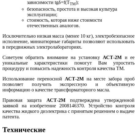
зависимости tgδ=f(Т
);
ТМ
безопасность, простота и высокая культура
эксплуатации;
стоимость, которая ниже стоимости
отечественных аналогов.
Исключительно низкая масса (менее 10 кг), электробезопасное
исполнение, миниатюрные габариты позволяют использовать
в передвижных электролабораториях.
Советуем обратить внимание на установку
АСТ-2М
и ее
уникальные характеристики помогут Вам упростить
процедуру и повысить надежность контроля качества ТМ.
Использование переносной
АСТ-2М
на месте забора проб
позволяет получить экспрессную и объективную
информацию о качестве трансформаторного масла.
Правовая защита
АСТ-2М
подтверждена утвержденной
заявкой на изобретение 2008146370. Устройство контроля
качества жидкого диэлектрика с принятым решением о выдаче
патента.
Технические