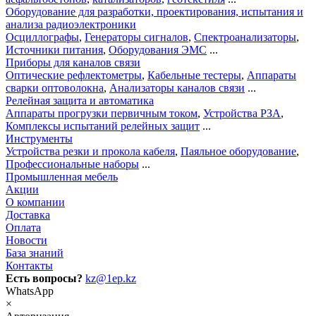
Оборудование для разработки, проектирования, испытания и
анализа радиоэлектроники
Осциллографы
,
Генераторы сигналов
,
Спектроанализаторы
,
Источники питания
,
Оборудования ЭМС
...
Приборы для каналов связи
Оптические рефлектометры
,
Кабельные тестеры
,
Аппараты
сварки оптоволокна
,
Анализаторы каналов связи
...
Релейная защита и автоматика
Аппараты прогрузки первичным током
,
Устройства РЗА
,
Комплексы испытаний релейных защит
...
Инструменты
Устройства резки и прокола кабеля
,
Паяльное оборудование
,
Профессиональные наборы
...
Промышленная мебель
Акции
О компании
Доставка
Оплата
Новости
База знаний
Контакты
Есть вопросы?
kz@1ep.kz
WhatsApp
×