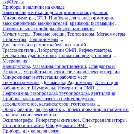
kz@1ep.kz
Приборы в наличии на складе
Электроэнергетика, подстанционное оборудование
Микроомметры
,
ЭТЛ
,
Приборы для трансформаторов
,
высоковольтных выключателей
,
вращающихся машин
...
Измерительные приборы общего назначения
Мультиметры
,
Токовые клещи
,
Тепловизоры
,
Мегаомметры
,
Пирометры
,
Толщиномеры
...
Диагностика и ремонт кабельных линий
Трассоискатели
,
Лаборатории ОМП
,
Рефлектометры
,
Генераторы ударных волн
,
Прожигающие установки
...
Метрология
Калибраторы
,
Магазины сопротивлений
,
Стандарты и
Эталоны
,
Устройства поверки счетчиков электроэнергии
...
Микроклимат и аттестация рабочих мест
Термогигрометры
,
Дозиметры
,
Радиометры
,
Аттестация
рабочих мест
,
Шумомеры
,
Измерители ЭМП
...
Нефтехимия, газопроводы, трубопроводы, вентиляция
Приборы контроля качества нефтепродуктов
,
асфальтобетонов
,
катализаторов
,
геотекстиля
...
Оборудование для разработки, проектирования, испытания и
анализа радиоэлектроники
Осциллографы
,
Генераторы сигналов
,
Спектроанализаторы
,
Источники питания
,
Оборудования ЭМС
...
Приборы для каналов связи