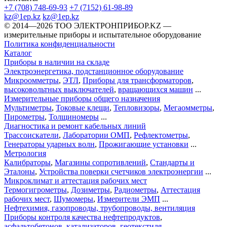
+7 (708) 748-69-93
+7 (7152) 61-98-89
kz@1ep.kz
kz@1ep.kz
©️ 2014—2026
ТОО ЭЛЕКТРОНПРИБОР.KZ
—
измерительные приборы и испытательное оборудование
Политика конфиденциальности
Каталог
Приборы в наличии на складе
Электроэнергетика, подстанционное оборудование
Микроомметры
,
ЭТЛ
,
Приборы для трансформаторов
,
высоковольтных выключателей
,
вращающихся машин
...
Измерительные приборы общего назначения
Мультиметры
,
Токовые клещи
,
Тепловизоры
,
Мегаомметры
,
Пирометры
,
Толщиномеры
...
Диагностика и ремонт кабельных линий
Трассоискатели
,
Лаборатории ОМП
,
Рефлектометры
,
Генераторы ударных волн
,
Прожигающие установки
...
Метрология
Калибраторы
,
Магазины сопротивлений
,
Стандарты и
Эталоны
,
Устройства поверки счетчиков электроэнергии
...
Микроклимат и аттестация рабочих мест
Термогигрометры
,
Дозиметры
,
Радиометры
,
Аттестация
рабочих мест
,
Шумомеры
,
Измерители ЭМП
...
Нефтехимия, газопроводы, трубопроводы, вентиляция
Приборы контроля качества нефтепродуктов
,
асфальтобетонов
,
катализаторов
,
геотекстиля
...