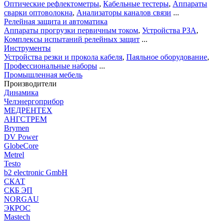
Оптические рефлектометры
,
Кабельные тестеры
,
Аппараты
сварки оптоволокна
,
Анализаторы каналов связи
...
Релейная защита и автоматика
Аппараты прогрузки первичным током
,
Устройства РЗА
,
Комплексы испытаний релейных защит
...
Инструменты
Устройства резки и прокола кабеля
,
Паяльное оборудование
,
Профессиональные наборы
...
Промышленная мебель
Производители
Динамика
Челэнергоприбор
МЕДРЕНТЕХ
АНГСТРЕМ
Brymen
DV Power
GlobeCore
Metrel
Testo
b2 electronic GmbH
СКАТ
СКБ ЭП
NORGAU
ЭКРОС
Mastech