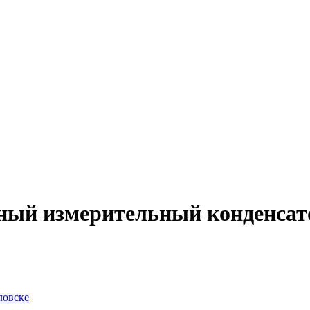
ный измерительный конденсато
ловске