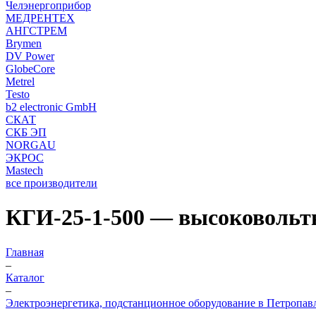
Челэнергоприбор
МЕДРЕНТЕХ
АНГСТРЕМ
Brymen
DV Power
GlobeCore
Metrel
Testo
b2 electronic GmbH
СКАТ
СКБ ЭП
NORGAU
ЭКРОС
Mastech
все производители
КГИ-25-1-500 — высоковольт
Главная
–
Каталог
–
Электроэнергетика, подстанционное оборудование в Петропав
–