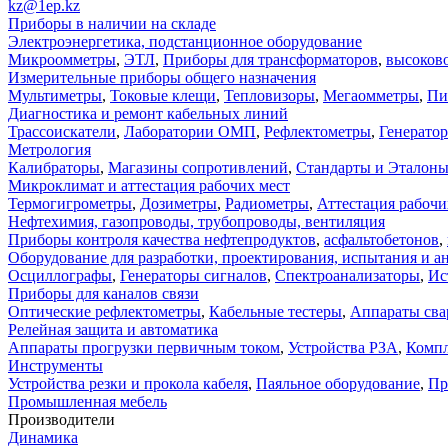
kz@1ep.kz
Приборы в наличии на складе
Электроэнергетика, подстанционное оборудование
Микроомметры
,
ЭТЛ
,
Приборы для трансформаторов
,
высоков
Измерительные приборы общего назначения
Мультиметры
,
Токовые клещи
,
Тепловизоры
,
Мегаомметры
,
Пи
Диагностика и ремонт кабельных линий
Трассоискатели
,
Лаборатории ОМП
,
Рефлектометры
,
Генерато
Метрология
Калибраторы
,
Магазины сопротивлений
,
Стандарты и Эталон
Микроклимат и аттестация рабочих мест
Термогигрометры
,
Дозиметры
,
Радиометры
,
Аттестация рабочи
Нефтехимия, газопроводы, трубопроводы, вентиляция
Приборы контроля качества нефтепродуктов
,
асфальтобетонов
,
Оборудование для разработки, проектирования, испытания и а
Осциллографы
,
Генераторы сигналов
,
Спектроанализаторы
,
Ис
Приборы для каналов связи
Оптические рефлектометры
,
Кабельные тестеры
,
Аппараты сва
Релейная защита и автоматика
Аппараты прогрузки первичным током
,
Устройства РЗА
,
Компл
Инструменты
Устройства резки и прокола кабеля
,
Паяльное оборудование
,
Пр
Промышленная мебель
Производители
Динамика