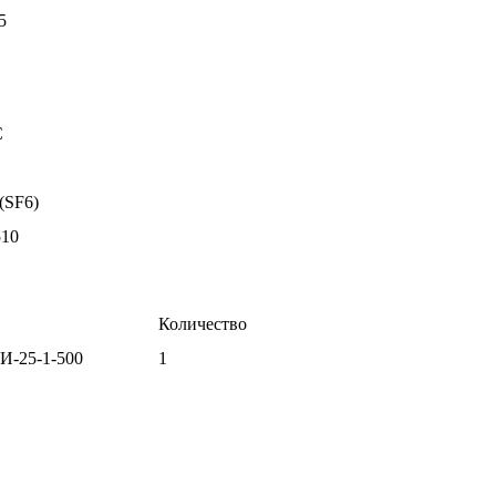
5
С
 (SF6)
510
Количество
И-25-1-500
1