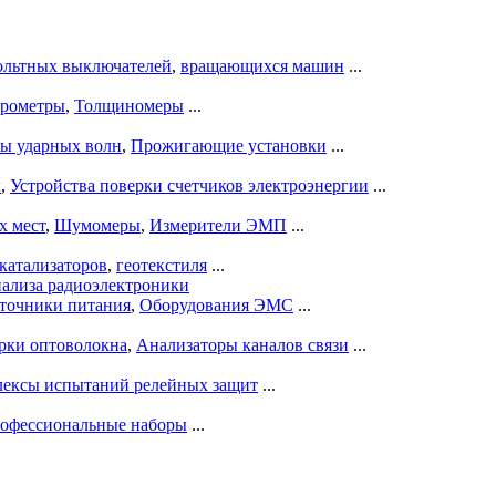
ольтных выключателей
,
вращающихся машин
...
рометры
,
Толщиномеры
...
ры ударных волн
,
Прожигающие установки
...
ы
,
Устройства поверки счетчиков электроэнергии
...
х мест
,
Шумомеры
,
Измерители ЭМП
...
катализаторов
,
геотекстиля
...
нализа радиоэлектроники
точники питания
,
Оборудования ЭМС
...
рки оптоволокна
,
Анализаторы каналов связи
...
ексы испытаний релейных защит
...
офессиональные наборы
...