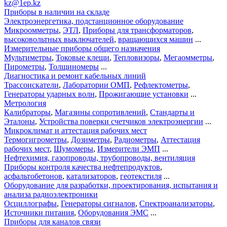
kz@1ep.kz
Приборы в наличии на складе
Электроэнергетика, подстанционное оборудование
Микроомметры
,
ЭТЛ
,
Приборы для трансформаторов
,
высоковольтных выключателей
,
вращающихся машин
...
Измерительные приборы общего назначения
Мультиметры
,
Токовые клещи
,
Тепловизоры
,
Мегаомметры
,
Пирометры
,
Толщиномеры
...
Диагностика и ремонт кабельных линий
Трассоискатели
,
Лаборатории ОМП
,
Рефлектометры
,
Генераторы ударных волн
,
Прожигающие установки
...
Метрология
Калибраторы
,
Магазины сопротивлений
,
Стандарты и
Эталоны
,
Устройства поверки счетчиков электроэнергии
...
Микроклимат и аттестация рабочих мест
Термогигрометры
,
Дозиметры
,
Радиометры
,
Аттестация
рабочих мест
,
Шумомеры
,
Измерители ЭМП
...
Нефтехимия, газопроводы, трубопроводы, вентиляция
Приборы контроля качества нефтепродуктов
,
асфальтобетонов
,
катализаторов
,
геотекстиля
...
Оборудование для разработки, проектирования, испытания и
анализа радиоэлектроники
Осциллографы
,
Генераторы сигналов
,
Спектроанализаторы
,
Источники питания
,
Оборудования ЭМС
...
Приборы для каналов связи