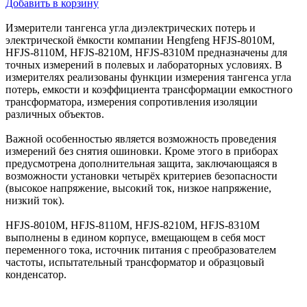
Добавить в корзину
Измерители тангенса угла диэлектрических потерь и
электрической ёмкости компании Hengfeng HFJS-8010M,
HFJS-8110M, HFJS-8210M, HFJS-8310M предназначены для
точных измерений в полевых и лабораторных условиях. В
измерителях реализованы функции измерения тангенса угла
потерь, емкости и коэффициента трансформации емкостного
трансформатора, измерения сопротивления изоляции
различных объектов.
Важной особенностью является возможность проведения
измерений без снятия ошиновки. Кроме этого в приборах
предусмотрена дополнительная защита, заключающаяся в
возможности установки четырёх критериев безопасности
(высокое напряжение, высокий ток, низкое напряжение,
низкий ток).
HFJS-8010M, HFJS-8110M, HFJS-8210M, HFJS-8310M
выполнены в едином корпусе, вмещающем в себя мост
переменного тока, источник питания с преобразователем
частоты, испытательный трансформатор и образцовый
конденсатор.