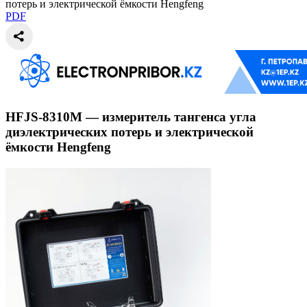
потерь и электрической ёмкости Hengfeng
PDF
HFJS-8310M — измеритель тангенса угла
диэлектрических потерь и электрической
ёмкости Hengfeng