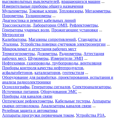
высоковольтных выключателей
,
вращающихся машин
...
Измерительные приборы общего назначения
Мультиметры
,
Токовые клещи
,
Тепловизоры
,
Мегаомметры
,
Пирометры
,
Толщиномеры
...
Диагностика и ремонт кабельных линий
Трассоискатели
,
Лаборатории ОМП
,
Рефлектометры
,
Генераторы ударных волн
,
Прожигающие установки
...
Метрология
Калибраторы
,
Магазины сопротивлений
,
Стандарты и
Эталоны
,
Устройства поверки счетчиков электроэнергии
...
Микроклимат и аттестация рабочих мест
Термогигрометры
,
Дозиметры
,
Радиометры
,
Аттестация
рабочих мест
,
Шумомеры
,
Измерители ЭМП
...
Нефтехимия, газопроводы, трубопроводы, вентиляция
Приборы контроля качества нефтепродуктов
,
асфальтобетонов
,
катализаторов
,
геотекстиля
...
Оборудование для разработки, проектирования, испытания и
анализа радиоэлектроники
Осциллографы
,
Генераторы сигналов
,
Спектроанализаторы
,
Источники питания
,
Оборудования ЭМС
...
Приборы для каналов связи
Оптические рефлектометры
,
Кабельные тестеры
,
Аппараты
сварки оптоволокна
,
Анализаторы каналов связи
...
Релейная защита и автоматика
Аппараты прогрузки первичным током
,
Устройства РЗА
,