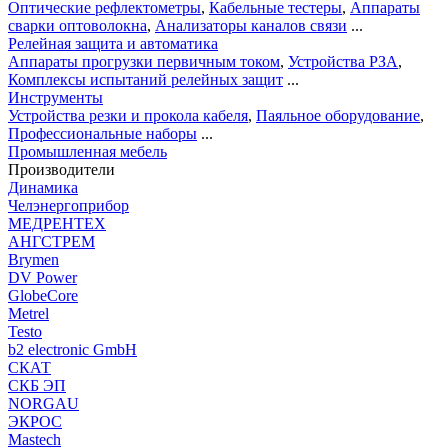
Оптические рефлектометры
,
Кабельные тестеры
,
Аппараты
сварки оптоволокна
,
Анализаторы каналов связи
...
Релейная защита и автоматика
Аппараты прогрузки первичным током
,
Устройства РЗА
,
Комплексы испытаний релейных защит
...
Инструменты
Устройства резки и прокола кабеля
,
Паяльное оборудование
,
Профессиональные наборы
...
Промышленная мебель
Производители
Динамика
Челэнергоприбор
МЕДРЕНТЕХ
АНГСТРЕМ
Brymen
DV Power
GlobeCore
Metrel
Testo
b2 electronic GmbH
СКАТ
СКБ ЭП
NORGAU
ЭКРОС
Mastech