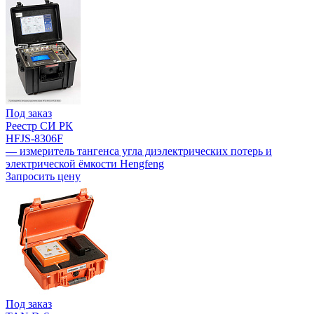
Под заказ
Реестр СИ РК
HFJS-8306F
— измеритель тангенса угла диэлектрических потерь и
электрической ёмкости Hengfeng
Запросить цену
Под заказ