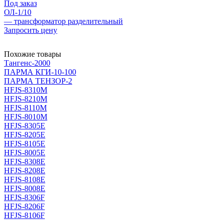
Под заказ
ОЛ-1/10
— трансформатор разделительный
Запросить цену
Похожие товары
Тангенс-2000
ПАРМА КГИ-10-100
ПАРМА ТЕНЗОР-2
HFJS-8310M
HFJS-8210M
HFJS-8110M
HFJS-8010M
HFJS-8305E
HFJS-8205E
HFJS-8105E
HFJS-8005E
HFJS-8308E
HFJS-8208E
HFJS-8108E
HFJS-8008E
HFJS-8306F
HFJS-8206F
HFJS-8106F