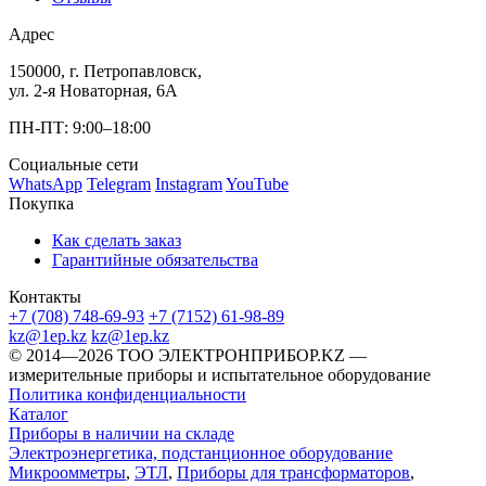
Адрес
150000, г. Петропавловск,
ул. 2-я Новаторная, 6А
ПН-ПТ: 9:00–18:00
Социальные сети
WhatsApp
Telegram
Instagram
YouTube
Покупка
Как сделать заказ
Гарантийные обязательства
Контакты
+7 (708) 748-69-93
+7 (7152) 61-98-89
kz@1ep.kz
kz@1ep.kz
©️ 2014—2026
ТОО ЭЛЕКТРОНПРИБОР.KZ
—
измерительные приборы и испытательное оборудование
Политика конфиденциальности
Каталог
Приборы в наличии на складе
Электроэнергетика, подстанционное оборудование
Микроомметры
,
ЭТЛ
,
Приборы для трансформаторов
,