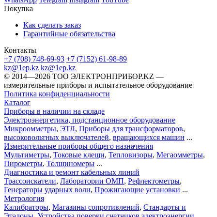
Покупка
Как сделать заказ
Гарантийные обязательства
Контакты
+7 (708) 748-69-93
+7 (7152) 61-98-89
kz@1ep.kz
kz@1ep.kz
©️ 2014—2026
ТОО ЭЛЕКТРОНПРИБОР.KZ
—
измерительные приборы и испытательное оборудование
Политика конфиденциальности
Каталог
Приборы в наличии на складе
Электроэнергетика, подстанционное оборудование
Микроомметры
,
ЭТЛ
,
Приборы для трансформаторов
,
высоковольтных выключателей
,
вращающихся машин
...
Измерительные приборы общего назначения
Мультиметры
,
Токовые клещи
,
Тепловизоры
,
Мегаомметры
,
Пирометры
,
Толщиномеры
...
Диагностика и ремонт кабельных линий
Трассоискатели
,
Лаборатории ОМП
,
Рефлектометры
,
Генераторы ударных волн
,
Прожигающие установки
...
Метрология
Калибраторы
,
Магазины сопротивлений
,
Стандарты и
Эталоны
,
Устройства поверки счетчиков электроэнергии
...