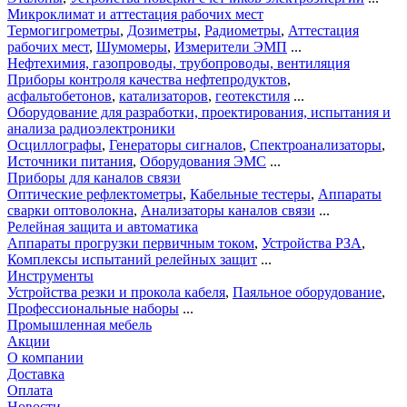
Микроклимат и аттестация рабочих мест
Термогигрометры
,
Дозиметры
,
Радиометры
,
Аттестация
рабочих мест
,
Шумомеры
,
Измерители ЭМП
...
Нефтехимия, газопроводы, трубопроводы, вентиляция
Приборы контроля качества нефтепродуктов
,
асфальтобетонов
,
катализаторов
,
геотекстиля
...
Оборудование для разработки, проектирования, испытания и
анализа радиоэлектроники
Осциллографы
,
Генераторы сигналов
,
Спектроанализаторы
,
Источники питания
,
Оборудования ЭМС
...
Приборы для каналов связи
Оптические рефлектометры
,
Кабельные тестеры
,
Аппараты
сварки оптоволокна
,
Анализаторы каналов связи
...
Релейная защита и автоматика
Аппараты прогрузки первичным током
,
Устройства РЗА
,
Комплексы испытаний релейных защит
...
Инструменты
Устройства резки и прокола кабеля
,
Паяльное оборудование
,
Профессиональные наборы
...
Промышленная мебель
Акции
О компании
Доставка
Оплата
Новости