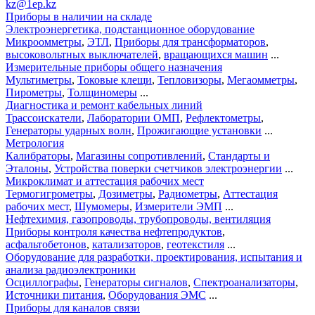
kz@1ep.kz
Приборы в наличии на складе
Электроэнергетика, подстанционное оборудование
Микроомметры
,
ЭТЛ
,
Приборы для трансформаторов
,
высоковольтных выключателей
,
вращающихся машин
...
Измерительные приборы общего назначения
Мультиметры
,
Токовые клещи
,
Тепловизоры
,
Мегаомметры
,
Пирометры
,
Толщиномеры
...
Диагностика и ремонт кабельных линий
Трассоискатели
,
Лаборатории ОМП
,
Рефлектометры
,
Генераторы ударных волн
,
Прожигающие установки
...
Метрология
Калибраторы
,
Магазины сопротивлений
,
Стандарты и
Эталоны
,
Устройства поверки счетчиков электроэнергии
...
Микроклимат и аттестация рабочих мест
Термогигрометры
,
Дозиметры
,
Радиометры
,
Аттестация
рабочих мест
,
Шумомеры
,
Измерители ЭМП
...
Нефтехимия, газопроводы, трубопроводы, вентиляция
Приборы контроля качества нефтепродуктов
,
асфальтобетонов
,
катализаторов
,
геотекстиля
...
Оборудование для разработки, проектирования, испытания и
анализа радиоэлектроники
Осциллографы
,
Генераторы сигналов
,
Спектроанализаторы
,
Источники питания
,
Оборудования ЭМС
...
Приборы для каналов связи