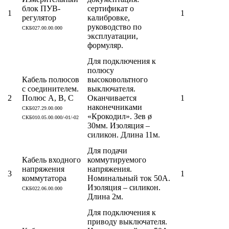
блок ПУВ-
сертификат о
1
1
регулятор
калибровке,
руководство по
СКБ027.00.00.000
эксплуатации,
формуляр.
Для подключения к
полюсу
Кабель полюсов
высоковольтного
с соединителем.
выключателя.
2
Полюс A, B, C
Оканчивается
1
наконечниками
СКБ027.29.00.000
«Крокодил». Зев ø
СКБ010.05.00.000/-01/-02
30мм. Изоляция –
силикон. Длина 11м.
Для подачи
Кабель входного
коммутируемого
напряжения
напряжения.
3
1
коммутатора
Номинальный ток 50А.
Изоляция – силикон.
СКБ022.06.00.000
Длина 2м.
Для подключения к
приводу выключателя.