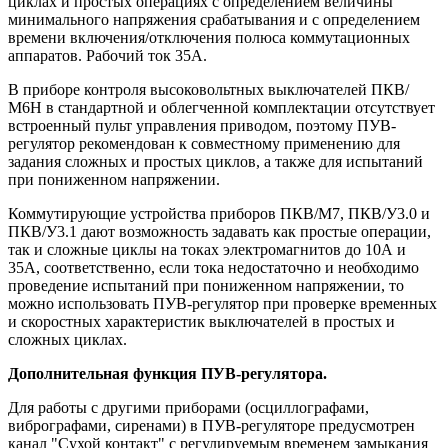
циклах и простых операциях с определением величины
минимального напряжения срабатывания и с определением
времени включения/отключения полюса коммутационных
аппаратов. Рабочий ток 35А.
В приборе контроля высоковольтных выключателей ПКВ/
М6Н в стандартной и облегченной комплектации отсутствует
встроенный пульт управления приводом, поэтому ПУВ-
регулятор рекомендован к совместному применению для
задания сложных и простых циклов, а также для испытаний
при пониженном напряжении.
Коммутирующие устройства приборов ПКВ/М7, ПКВ/У3.0 и
ПКВ/У3.1 дают возможность задавать как простые операции,
так и сложные циклы на токах электромагнитов до 10А и
35А, соответственно, если тока недостаточно и необходимо
проведение испытаний при пониженном напряжении, то
можно использовать ПУВ-регулятор при проверке временных
и скоростных характеристик выключателей в простых и
сложных циклах.
Дополнительная функция ПУВ-регулятора.
Для работы с другими приборами (осциллографами,
вибрографами, сиренами) в ПУВ-регуляторе предусмотрен
канал "Сухой контакт" с регулируемым временем замыкания