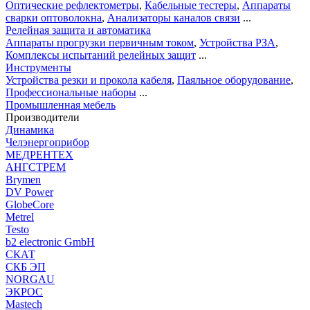
Оптические рефлектометры
,
Кабельные тестеры
,
Аппараты
сварки оптоволокна
,
Анализаторы каналов связи
...
Релейная защита и автоматика
Аппараты прогрузки первичным током
,
Устройства РЗА
,
Комплексы испытаний релейных защит
...
Инструменты
Устройства резки и прокола кабеля
,
Паяльное оборудование
,
Профессиональные наборы
...
Промышленная мебель
Производители
Динамика
Челэнергоприбор
МЕДРЕНТЕХ
АНГСТРЕМ
Brymen
DV Power
GlobeCore
Metrel
Testo
b2 electronic GmbH
СКАТ
СКБ ЭП
NORGAU
ЭКРОС
Mastech