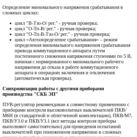
Определение минимального напряжения срабатывания в
сложных циклах:
цикл "В-Тзо-О/ рег." - ручная проверка;
цикл "О-Тп-В/ рег." - ручная проверка;
цикл "О-Тп-В-Тзо-О/ рег." - ручная проверка;
цикл «Автоопределение срабатывания» – режим
определения минимального напряжения срабатывания
привода коммутационного аппарата путем
постепенного снижения напряжения ступенями по 5 В,
начиная с нормированного минимального рабочего
напряжения до отказа в работе коммутационного
аппарата в операциях включения и отключения
(автоматическая проверка).
Синхронизация работы с другими приборами
производства "СКБ ЭП"
ПУВ-регулятор рекомендован к совместному применению с
приборами контроля высоковольтных выключателей ПКВ/
М6Н (в стандартной и облегченной комплектации), ПКВ/М7,
ПКВ/У3.0 и ПКВ/У3.1 (все методы контроля приборы
выполняют самостоятельно) для проведения испытаний
выключателей при пониженном напряжении в сложных