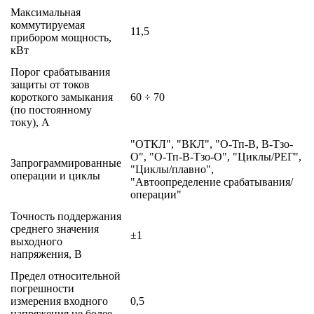
Максимальная
коммутируемая
11,5
прибором мощность,
кВт
Порог срабатывания
защиты от токов
короткого замыкания
60 ÷ 70
(по постоянному
току), А
"ОТКЛ", "ВКЛ", "О-Тп-В, В-Тзо-
О", "О-Тп-В-Тзо-О", "Циклы/РЕГ",
Запрограммированные
"Циклы/плавно",
операции и циклы
"Автоопределение срабатывания/
операции"
Точность поддержания
среднего значения
±1
выходного
напряжения, В
Предел относительной
погрешности
измерения входного
0,5
напряжения не более,