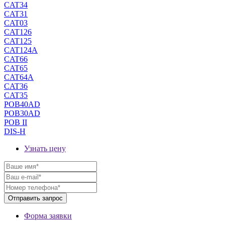
CAT34
CAT31
CAT03
CAT126
CAT125
CAT124A
CAT66
CAT65
CAT64A
CAT36
CAT35
POB40AD
POB30AD
POB II
DIS-H
Узнать цену
Форма заявки