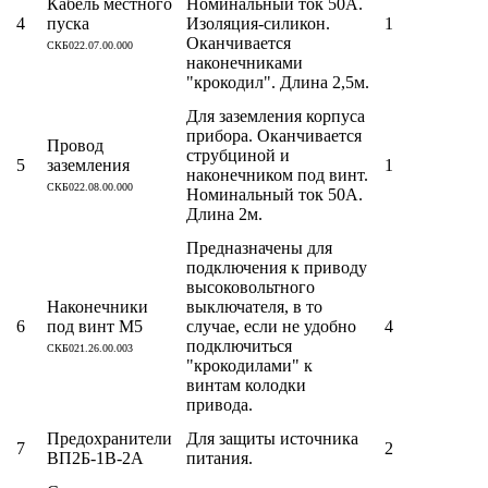
Кабель местного
Номинальный ток 50А.
4
пуска
Изоляция-силикон.
1
Оканчивается
СКБ022.07.00.000
наконечниками
"крокодил". Длина 2,5м.
Для заземления корпуса
прибора. Оканчивается
Провод
струбциной и
5
заземления
1
наконечником под винт.
СКБ022.08.00.000
Номинальный ток 50А.
Длина 2м.
Предназначены для
подключения к приводу
высоковольтного
Наконечники
выключателя, в то
6
под винт М5
случае, если не удобно
4
подключиться
СКБ021.26.00.003
"крокодилами" к
винтам колодки
привода.
Предохранители
Для защиты источника
7
2
ВП2Б-1В-2А
питания.