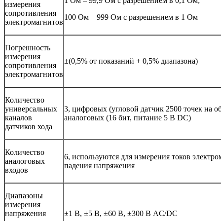
1 Ом – 99,9 Ом с разрешением в 0,1 Ом;
измерения
сопротивления
100 Ом – 999 Ом с разрешением в 1 Ом
электромагнитов
Погрешность
измерения
±(0,5% от показаний + 0,5% диапазона)
сопротивления
электромагнитов
Количество
универсальных
3, цифровых (угловой датчик 2500 точек на о
каналов
аналоговых (16 бит, питание 5 В DC)
датчиков хода
Количество
6, используются для измерения токов электр
аналоговых
падения напряжения
входов
Диапазоны
измерения
напряжения
±1 В, ±5 В, ±60 В, ±300 В AC/DC