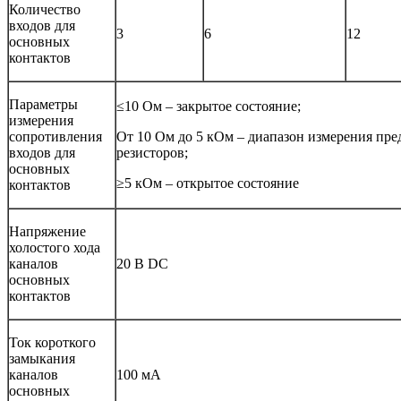
Количество
входов для
3
6
12
основных
контактов
Параметры
≤10 Ом – закрытое состояние;
измерения
сопротивления
От 10 Ом до 5 кОм – диапазон измерения пр
входов для
резисторов;
основных
≥5 кОм – открытое состояние
контактов
Напряжение
холостого хода
каналов
20 В DC
основных
контактов
Ток короткого
замыкания
каналов
100 мА
основных