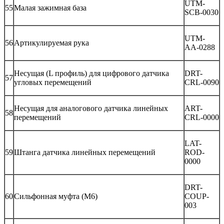
UTM-
55
Малая зажимная база
SCB-0030
UTM-
56
Артикулируемая рука
AA-0288
Несущая (L профиль) для цифрового датчика
DRT-
57
угловых перемещений
CRL-0090
Несущая для аналогового датчика линейных
ART-
58
перемещений
CRL-0000
LAT-
59
Штанга датчика линейных перемещений
ROD-
0000
DRT-
60
Сильфонная муфта (М6)
COUP-
003