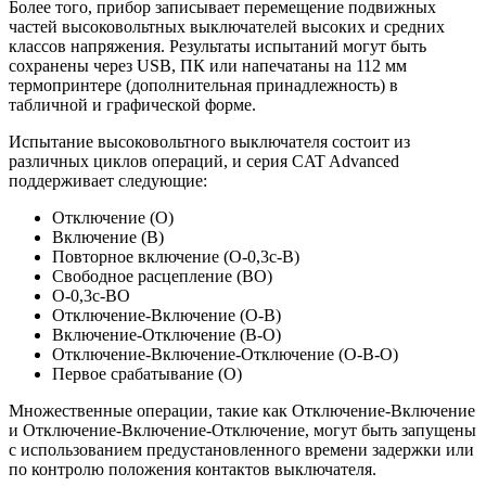
Более того, прибор записывает перемещение подвижных
частей высоковольтных выключателей высоких и средних
классов напряжения. Результаты испытаний могут быть
сохранены через USB, ПК или напечатаны на 112 мм
термопринтере (дополнительная принадлежность) в
табличной и графической форме.
Испытание высоковольтного выключателя состоит из
различных циклов операций, и серия CAT Advanced
поддерживает следующие:
Отключение (O)
Включение (В)
Повторное включение (O-0,3с-В)
Свободное расцепление (ВO)
O-0,3с-ВO
Отключение-Включение (O-В)
Включение-Отключение (В-O)
Отключение-Включение-Отключение (O-В-O)
Первое срабатывание (O)
Множественные операции, такие как Отключение-Включение
и Отключение-Включение-Отключение, могут быть запущены
с использованием предустановленного времени задержки или
по контролю положения контактов выключателя.