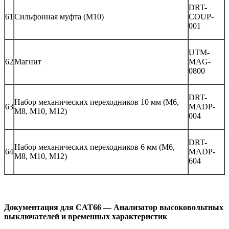
DRT-
61
Сильфонная муфта (М10)
COUP-
001
UTM-
62
Магнит
MAG-
0800
DRT-
Набор механических переходников 10 мм (М6,
63
MADP-
М8, М10, М12)
004
DRT-
Набор механических переходников 6 мм (М6,
64
MADP-
М8, М10, М12)
604
Документация для CAT66 — Анализатор высоковольтных
выключателей и временных характеристик