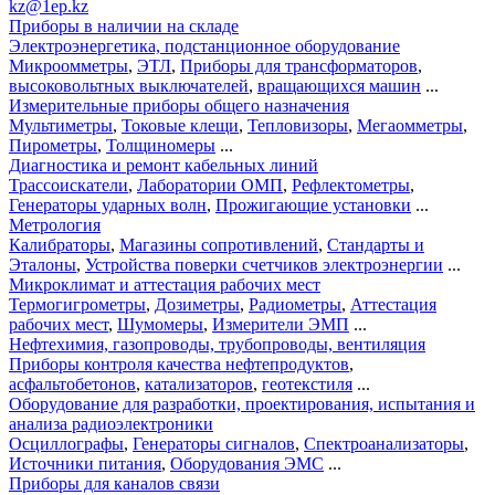
kz@1ep.kz
Приборы в наличии на складе
Электроэнергетика, подстанционное оборудование
Микроомметры
,
ЭТЛ
,
Приборы для трансформаторов
,
высоковольтных выключателей
,
вращающихся машин
...
Измерительные приборы общего назначения
Мультиметры
,
Токовые клещи
,
Тепловизоры
,
Мегаомметры
,
Пирометры
,
Толщиномеры
...
Диагностика и ремонт кабельных линий
Трассоискатели
,
Лаборатории ОМП
,
Рефлектометры
,
Генераторы ударных волн
,
Прожигающие установки
...
Метрология
Калибраторы
,
Магазины сопротивлений
,
Стандарты и
Эталоны
,
Устройства поверки счетчиков электроэнергии
...
Микроклимат и аттестация рабочих мест
Термогигрометры
,
Дозиметры
,
Радиометры
,
Аттестация
рабочих мест
,
Шумомеры
,
Измерители ЭМП
...
Нефтехимия, газопроводы, трубопроводы, вентиляция
Приборы контроля качества нефтепродуктов
,
асфальтобетонов
,
катализаторов
,
геотекстиля
...
Оборудование для разработки, проектирования, испытания и
анализа радиоэлектроники
Осциллографы
,
Генераторы сигналов
,
Спектроанализаторы
,
Источники питания
,
Оборудования ЭМС
...
Приборы для каналов связи