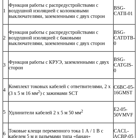
Функция работы с распредустройствами с
BSG-
1
воздушной изоляцией с колонковыми
CATII-01
выключателями, заземленными с двух сторон
Функция работы с распредустройствами с
BSG-
2
воздушной изоляцией с баковыми
CATDTB-
выключателями, заземленными с двух сторон
0
BSG-
Функция работы с КРУЭ, заземленными с двух
3
CATGIS-
сторон
0
Комплект токовых кабелей с ответвителями, 2 х
C6BC-05-
4
2
16GMST
(3 х 5 м 16 мм
) с зажимами SCT
E2-05-
2
5
Удлинители кабелей 2 х 5 м 50 мм
50VMVF
Токовые клещи переменного тока 1 А / 1 В с
CACL-
6
кабелем 5 м и разъемами типа «банан»
ACBP-05