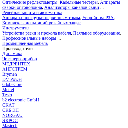
Оптические рефлектометры
,
Кабельные тестеры
,
Аппараты
сварки оптоволокна
,
Анализаторы каналов связи
...
Релейная защита и автоматика
Аппараты прогрузки первичным током
,
Устройства РЗА
,
Комплексы испытаний релейных защит
...
Инструменты
Устройства резки и прокола кабеля
,
Паяльное оборудование
,
Профессиональные наборы
...
Промышленная мебель
Производители
Динамика
Челэнергоприбор
МЕДРЕНТЕХ
АНГСТРЕМ
Brymen
DV Power
GlobeCore
Metrel
Testo
b2 electronic GmbH
СКАТ
СКБ ЭП
NORGAU
ЭКРОС
Mastech