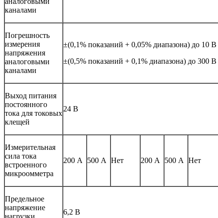
аналоговыми
каналами
Погрешность
измерения
±(0,1% показаний + 0,05% диапазона) до 10 
напряжения
±(0,5% показаний + 0,1% диапазона) до 300 
аналоговыми
каналами
Выход питания
постоянного
24 В
тока для токовых
клещей
Измерительная
сила тока
200 А
500 А
Нет
200 А
500 А
Нет
встроенного
микроомметра
Предельное
напряжение
6,2 В
нагрузки