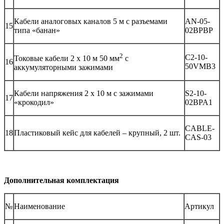
Кабели аналоговых каналов 5 м с разъемами
AN-05-
15
типа «банан»
02BPBP
2
C2-10-
Токовые кабели 2 х 10 м 50 мм
с
16
50VMB3
аккумуляторными зажимами
Кабели напряжения 2 х 10 м с зажимами
S2-10-
17
«крокодил»
02BPA1
CABLE-
18
Пластиковый кейс для кабелей – крупный, 2 шт.
CAS-03
Дополнительная комплектация
№
Наименование
Артикул