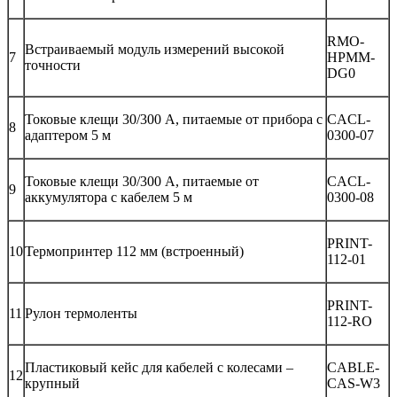
RMO-
Встраиваемый модуль измерений высокой
7
HPMM-
точности
DG0
Токовые клещи 30/300 А, питаемые от прибора с
CACL-
8
адаптером 5 м
0300-07
Токовые клещи 30/300 А, питаемые от
CACL-
9
аккумулятора с кабелем 5 м
0300-08
PRINT-
10
Термопринтер 112 мм (встроенный)
112-01
PRINT-
11
Рулон термоленты
112-RO
Пластиковый кейс для кабелей с колесами –
CABLE-
12
крупный
CAS-W3