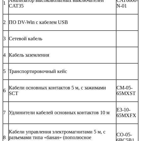
Анализатор высоковольтных выключателей
CAT6600-
1
CAT35
N-01
2
ПО DV-Win с кабелем USB
3
Сетевой кабель
4
Кабель заземления
5
Транспортировочный кейс
Кабели основных контактов 5 м, с зажимами
CM-05-
6
SCT
65MXST
E3-10-
7
Удлинители кабелей основных контактов 10 м
65MXFX
Кабели управления электромагнитами 5 м, с
CO-05-
8
разъемами типа «банан» (пополюсное
6BC5B1