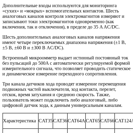
Дополнительные входы используются для мониторинга
«сухих» и «мокрых» вспомогательных контактов. Шесть
аналоговых каналов контроля электромагнитов измеряют и
записывают токи электромагнитов одновременно (как
включения, так и отключения), в пределе до 35 A AC/DC.
Шесть дополнительных аналоговых каналов напряжения
имеют четыре переключаемых диапазона напряжения (±1 В,
±5 В, ±60 В и ±300 В AC/DC).
Встроенный микроомметр выдает истинный постоянный ток
без пульсаций до 500A с автоматически регулируемой формой
измерительного сигнала, что позволяет проводить статическое
и динамическое измерение переходного сопротивления.
Три канала датчиков хода проводят измерение перемещения
подвижных частей выключателя, ход контакта, перелет,
отскок, время затухания и среднюю скорость. Также,
пользователь может подключить либо аналоговый, либо
цифровой датчик хода, к данным универсальным каналам.
Характеристика
CAT35
CAT36
CAT64A
CAT65
CAT66
CAT124