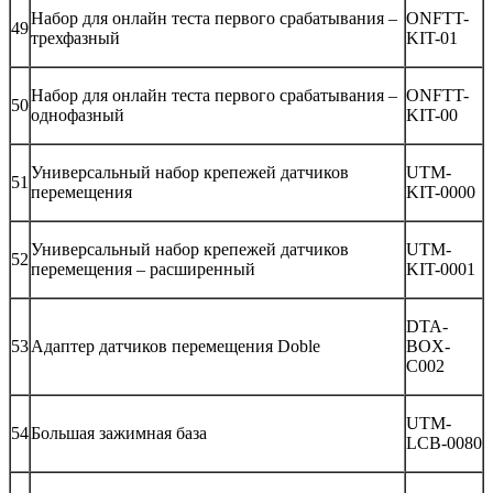
Набор для онлайн теста первого срабатывания –
ONFTT-
49
трехфазный
KIT-01
Набор для онлайн теста первого срабатывания –
ONFTT-
50
однофазный
KIT-00
Универсальный набор крепежей датчиков
UTM-
51
перемещения
KIT-0000
Универсальный набор крепежей датчиков
UTM-
52
перемещения – расширенный
KIT-0001
DTA-
53
Адаптер датчиков перемещения Doble
BOX-
C002
UTM-
54
Большая зажимная база
LCB-0080