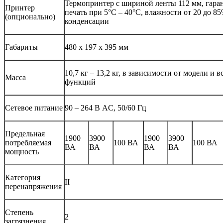
Термопринтер с шириной ленты 112 мм, гара
Принтер
печать при 5°С – 40°С, влажности от 20 до 85
(опционально)
конденсации
Габариты
480 х 197 х 395 мм
10,7 кг – 13,2 кг, в зависимости от модели и 
Масса
функций
Сетевое питание
90 – 264 В AC, 50/60 Гц
Предельная
1900
3900
1900
3900
потребляемая
100 ВА
100 ВА
ВА
ВА
ВА
ВА
мощность
Категория
II
перенапряжения
Степень
2
загрязнения