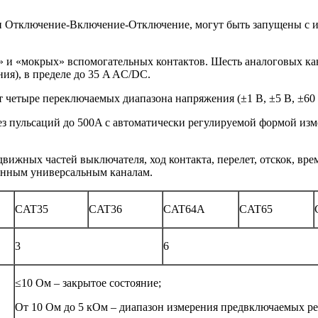
 Отключение-Включение-Отключение, могут быть запущены с и
 и «мокрых» вспомогательных контактов. Шесть аналоговых ка
ия), в пределе до 35 A AC/DC.
четыре переключаемых диапазона напряжения (±1 В, ±5 В, ±60
пульсаций до 500A с автоматически регулируемой формой измер
вижных частей выключателя, ход контакта, перелет, отскок, вре
данным универсальным каналам.
CAT35
CAT36
CAT64A
CAT65
3
6
≤10 Ом – закрытое состояние;
От 10 Ом до 5 кОм – диапазон измерения предвключаемых ре