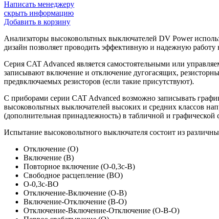
Написать менеджеру
скрыть информацию
Добавить в корзину
Анализаторы высоковольтных выключателей DV Power использ
дизайн позволяет проводить эффективную и надежную работу
Серия CAT Advanced является самостоятельными или управля
записывают включение и отключение дугогасящих, резисторны
предвключаемых резисторов (если такие присутствуют).
С приборами серии CAT Advanced возможно записывать график
высоковольтных выключателей высоких и средних классов нап
(дополнительная принадлежность) в табличной и графической 
Испытание высоковольтного выключателя состоит из различны
Отключение (O)
Включение (В)
Повторное включение (O-0,3с-В)
Свободное расцепление (ВO)
O-0,3с-ВO
Отключение-Включение (O-В)
Включение-Отключение (В-O)
Отключение-Включение-Отключение (O-В-O)