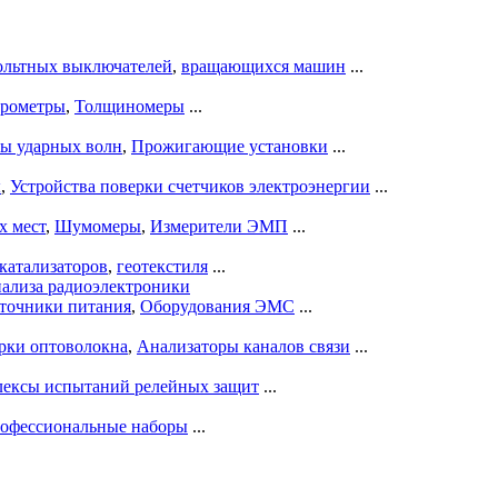
ольтных выключателей
,
вращающихся машин
...
рометры
,
Толщиномеры
...
ры ударных волн
,
Прожигающие установки
...
ы
,
Устройства поверки счетчиков электроэнергии
...
х мест
,
Шумомеры
,
Измерители ЭМП
...
катализаторов
,
геотекстиля
...
нализа радиоэлектроники
точники питания
,
Оборудования ЭМС
...
рки оптоволокна
,
Анализаторы каналов связи
...
ексы испытаний релейных защит
...
офессиональные наборы
...