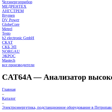
Челэнергоприбор
МЕДРЕНТЕХ
АНГСТРЕМ
Brymen
DV Power
GlobeCore
Metrel
Testo
b2 electronic GmbH
СКАТ
СКБ ЭП
NORGAU
ЭКРОС
Mastech
все производители
CAT64A — Анализатор высоко
Главная
–
Каталог
–
Электроэнергетика, подстанционное оборудование в Петропав
–