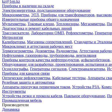
kz@1ep.kz
Приборы в наличии на складе
Электроэнергетика, подстанционное оборудование
Микроомметры
,
ЭТЛ
,
Приборы для трансформаторов
,
высоков
Измерительные приборы общего назначения
Мультиметры
,
Токовые клещи
,
Тепловизоры
,
Мегаомметры
,
Пи
Диагностика и ремонт кабельных линий
Трассоискатели
,
Лаборатории ОМП
,
Рефлектометры
,
Генерато
Метрология
Калибраторы
,
Магазины сопротивлений
,
Стандарты и Эталон
Микроклимат и аттестация рабочих мест
Термогигрометры
,
Дозиметры
,
Радиометры
,
Аттестация рабочи
Нефтехимия, газопроводы, трубопроводы, вентиляция
Приборы контроля качества нефтепродуктов
,
асфальтобетонов
,
Оборудование для разработки, проектирования, испытания и а
Осциллографы
,
Генераторы сигналов
,
Спектроанализаторы
,
Ис
Приборы для каналов связи
Оптические рефлектометры
,
Кабельные тестеры
,
Аппараты сва
Релейная защита и автоматика
Аппараты прогрузки первичным током
,
Устройства РЗА
,
Компл
Инструменты
Устройства резки и прокола кабеля
,
Паяльное оборудование
,
Пр
Промышленная мебель
Производители
Динамика