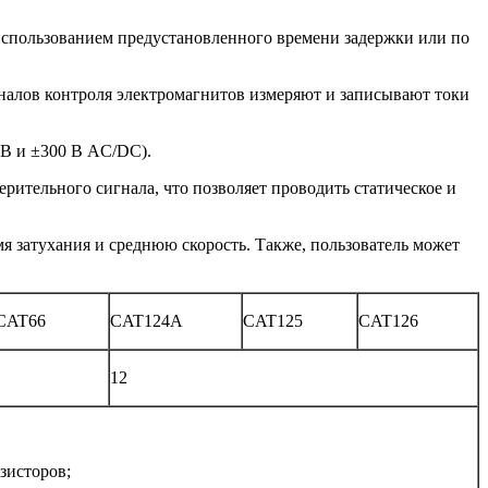
спользованием предустановленного времени задержки или по
налов контроля электромагнитов измеряют и записывают токи
 В и ±300 В AC/DC).
ительного сигнала, что позволяет проводить статическое и
мя затухания и среднюю скорость. Также, пользователь может
CAT66
CAT124A
CAT125
CAT126
12
зисторов;