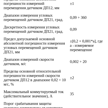
погрешности измерений
±1
перемещения датчиком ДП12, мм
Диапазон измерения угловых
0,09 ÷ 360
перемещений датчиком ДП21, град.
Дискретность измерения угловых
0,09
перемещений датчиком ДП21, град.
Предел допускаемой основной
±[0,2 + 0,001*a], где
абсолютной погрешности измерения
a - измеряемое
угловых перемещений датчиком
перемещение
ДП21, мм
Диапазон измерений скорости
0,002 ÷ 20
датчиком, м/с
Пределы основной относительной
погрешности измерений скорости
±2
датчиком ДП12 в диапазоне 0,02 ÷ 10
м/с, %
Максимальный коммутируемый ток
35
(действительное значение), А
Порог срабатывания защиты
силового коммутатора от короткого