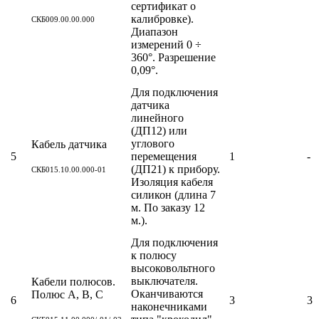
сертификат о
калибровке).
СКБ009.00.00.000
Диапазон
измерений 0 ÷
360°. Разрешение
0,09°.
Для подключения
датчика
линейного
(ДП12) или
углового
Кабель датчика
5
перемещения
1
-
(ДП21) к прибору.
СКБ015.10.00.000-01
Изоляция кабеля
силикон (длина 7
м. По заказу 12
м.).
Для подключения
к полюсу
высоковольтного
выключателя.
Кабели полюсов.
Оканчиваются
Полюс А, В, С
6
3
3
наконечниками