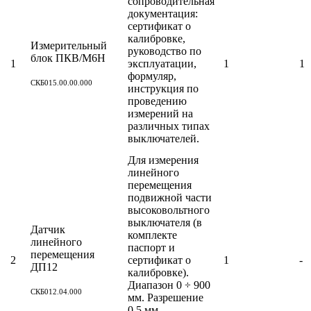
сопроводительная
документация:
сертификат о
калибровке,
Измерительный
руководство по
блок ПКВ/М6Н
1
эксплуатации,
1
1
формуляр,
СКБ015.00.00.000
инструкция по
проведению
измерений на
различных типах
выключателей.
Для измерения
линейного
перемещения
подвижной части
высоковольтного
выключателя (в
Датчик
комплекте
линейного
паспорт и
перемещения
2
сертификат о
1
-
ДП12
калибровке).
Диапазон 0 ÷ 900
СКБ012.04.000
мм. Разрешение
0,5 мм.