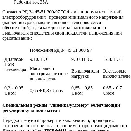
Рабочий ток 35А.
Согласно РД 34.45-51.300-97 "Объемы и нормы испытаний
электрооборудования" проверка минимального напряжения
(давления) срабатывания выключателей является
обязательной, и для каждого типа высоковольтного
выключателя определены свои показатели напряжения при
срабатывании:
Положения РД 34.45-51.300-97
Диапазон
9.10. П, С.
9.10. П, С.
12.4. П, С.
ПУВ-
Масляные и
регулятора
Выключатели
Элегазовые
электромагнитные
нагрузки
выключатели
выключатели
0,2 ÷ 0,95
0,65 ÷ 0,85
0,65 ÷ 0,7
0,65 ÷ 0,85 Uном
Uном
Uном
Uном
Специальный режим "линейка/угломер" облегчающий
регулировку выключателя
Нередко требуется проверить выключатели, проводя их
включение не от привода, а, например, при помощи домкрата.
Для этого в приборе
ПКВ/М6Н
предусмотрен режим