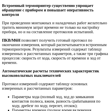
Встроенный термопринтер существенно упрощает
обращение с прибором и повышает оперативность
контроля
При проведении монтажных и наладочных работ желательно
тратить минимум затрат времени не только на настройку
прибора, но и на составление протоколов испытаний.
ПКВ/М6Н
позволяет получить готовый протокол по
окончании измерения, который распечатывается встроенным
термопринтером. Результаты измерений содержат таблицу
измеренных и рассчитанных параметров, а также три графика
процессов: скорость от хода, скорость от времени и ход от
времени.
Автоматические расчеты технических характеристик
высоковольтных выключателей
Протокол измерений содержит таблицу основных
измеренных и рассчитанных параметров:
Параметры хода (полный ход, ход до замыкания
контактов полюса, вжим, разность срабатывания по
ходу, дребезг по ходу, перелет, отскок);
Параметры времени (полное время включения