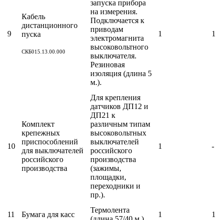
запуска прибора
на измерения.
Кабель
Подключается к
дистанционного
приводам
9
1
1
пуска
электромагнита
высоковольтного
СКБ015.13.00.000
выключателя.
Резиновая
изоляция (длина 5
м.).
Для крепления
датчиков ДП12 и
ДП21 к
Комплект
различным типам
крепежных
высоковольтных
приспособлений
выключателей
10
1
-
для выключателей
российского
российского
производства
производства
(зажимы,
площадки,
переходники и
пр.).
Термолента
11
Бумага для касс
1
1
(длина 57/40 м.).