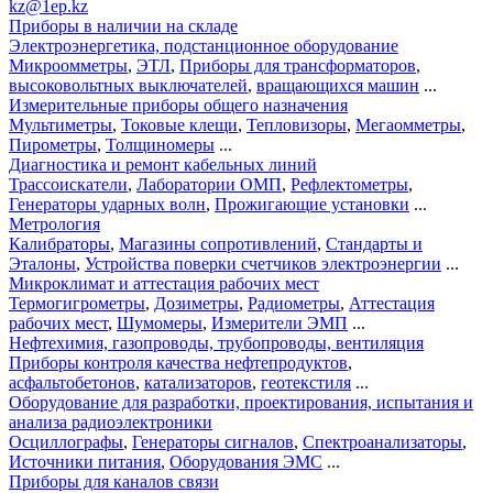
kz@1ep.kz
Приборы в наличии на складе
Электроэнергетика, подстанционное оборудование
Микроомметры
,
ЭТЛ
,
Приборы для трансформаторов
,
высоковольтных выключателей
,
вращающихся машин
...
Измерительные приборы общего назначения
Мультиметры
,
Токовые клещи
,
Тепловизоры
,
Мегаомметры
,
Пирометры
,
Толщиномеры
...
Диагностика и ремонт кабельных линий
Трассоискатели
,
Лаборатории ОМП
,
Рефлектометры
,
Генераторы ударных волн
,
Прожигающие установки
...
Метрология
Калибраторы
,
Магазины сопротивлений
,
Стандарты и
Эталоны
,
Устройства поверки счетчиков электроэнергии
...
Микроклимат и аттестация рабочих мест
Термогигрометры
,
Дозиметры
,
Радиометры
,
Аттестация
рабочих мест
,
Шумомеры
,
Измерители ЭМП
...
Нефтехимия, газопроводы, трубопроводы, вентиляция
Приборы контроля качества нефтепродуктов
,
асфальтобетонов
,
катализаторов
,
геотекстиля
...
Оборудование для разработки, проектирования, испытания и
анализа радиоэлектроники
Осциллографы
,
Генераторы сигналов
,
Спектроанализаторы
,
Источники питания
,
Оборудования ЭМС
...
Приборы для каналов связи