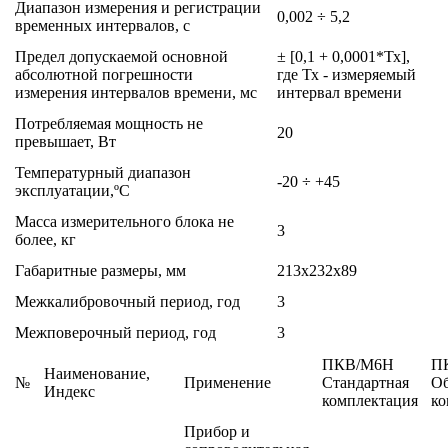
Диапазон измерения и регистрации
0,002 ÷ 5,2
временных интервалов, с
Предел допускаемой основной
± [0,1 + 0,0001*Тх],
абсолютной погрешности
где Тх - измеряемый
измерения интервалов времени, мс
интервал времени
Потребляемая мощность не
20
превышает, Вт
Температурный диапазон
-20 ÷ +45
эксплуатации,ºС
Масса измерительного блока не
3
более, кг
Габаритные размеры, мм
213х232х89
Межкалибровочный период, год
3
Межповерочный период, год
3
ПКВ/М6Н
П
Наименование,
№
Применение
Стандартная
Об
Индекс
комплектация
ко
Прибор и