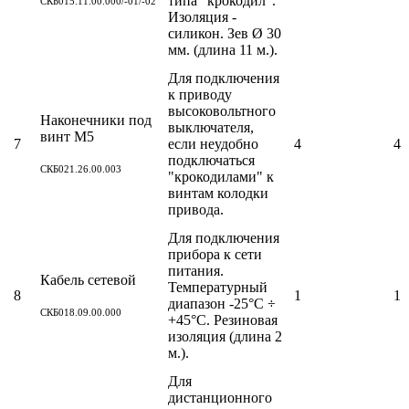
типа "крокодил".
СКБ015.11.00.000/-01/-02
Изоляция -
силикон. Зев Ø 30
мм. (длина 11 м.).
Для подключения
к приводу
высоковольтного
Наконечники под
выключателя,
винт М5
7
если неудобно
4
4
подключаться
СКБ021.26.00.003
"крокодилами" к
винтам колодки
привода.
Для подключения
прибора к сети
питания.
Кабель сетевой
Температурный
8
1
1
диапазон -25°С ÷
СКБ018.09.00.000
+45°С. Резиновая
изоляция (длина 2
м.).
Для
дистанционного