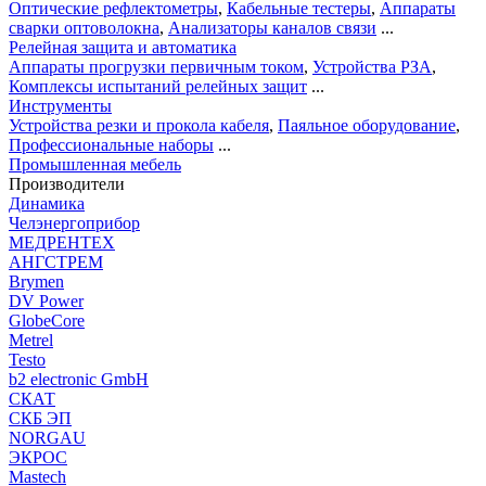
Оптические рефлектометры
,
Кабельные тестеры
,
Аппараты
сварки оптоволокна
,
Анализаторы каналов связи
...
Релейная защита и автоматика
Аппараты прогрузки первичным током
,
Устройства РЗА
,
Комплексы испытаний релейных защит
...
Инструменты
Устройства резки и прокола кабеля
,
Паяльное оборудование
,
Профессиональные наборы
...
Промышленная мебель
Производители
Динамика
Челэнергоприбор
МЕДРЕНТЕХ
АНГСТРЕМ
Brymen
DV Power
GlobeCore
Metrel
Testo
b2 electronic GmbH
СКАТ
СКБ ЭП
NORGAU
ЭКРОС
Mastech