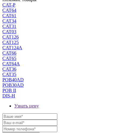
CAT-P
CAT64
CAT61
CAT34
CAT31
CAT03
CAT126
CAT125
CAT124A
CAT66
CAT65
CAT64A
CAT36
CAT35
POB40AD
POB30AD
POB II
DIS-H
Узнать цену