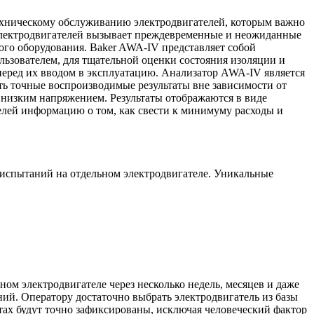
техническому обслуживанию электродвигателей, которым важно
 электродвигателей вызывает преждевременные и неожиданные
ого оборудования. Baker AWA-IV представляет собой
ьзователем, для тщательной оценки состояния изоляции и
перед их вводом в эксплуатацию. Анализатор AWA-IV является
ь точные воспроизводимые результаты вне зависимости от
низким напряжением. Результаты отображаются в виде
елей информацию о том, как свести к минимуму расходы и
испытаний на отдельном электродвигателе. Уникальные
 электродвигателе через несколько недель, месяцев и даже
ий. Оператору достаточно выбрать электродвигатель из базы
тах будут точно зафиксированы, исключая человеческий фактор