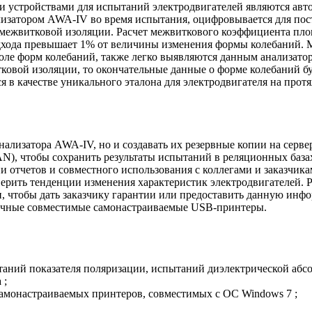
 устройствами для испытаний электродвигателей являются авт
лизатором AWA-IV во время испытания, оцифровывается для пос
межвитковой изоляции. Расчет межвиткового коэффициента пло
одхода превышает 1% от величины изменения формы колебаний. 
оле форм колебаний, также легко выявляются данным анализато
ковой изоляции, то окончательные данные о форме колебаний бу
 в качестве уникального эталона для электродвигателя на протя
анализатора AWA-IV, но и создавать их резервные копии на серв
), чтобы сохранить результаты испытаний в реляционных базах 
отчетов и совместного использования с коллегами и заказчикам
ерить тенденции изменения характеристик электродвигателей.
и, чтобы дать заказчику гарантии или предоставить данную ин
личные совместимые самонастраиваемые USB-принтеры.
аний показателя поляризации, испытаний диэлектрической абс
 ;
амонастраиваемых принтеров, совместимых с ОС Windows 7 ;