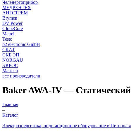
Челэнергоприбор
МЕДРЕНТЕХ
АНГСТРЕМ
Brymen
DV Power
GlobeCore
Metrel
Testo
b2 electronic GmbH
СКАТ
СКБ ЭП
NORGAU
ЭКРОС
Mastech
все производители
Baker AWA-IV — Статический 
Главная
–
Каталог
–
Электроэнергетика, подстанционное оборудование в Петропав
–