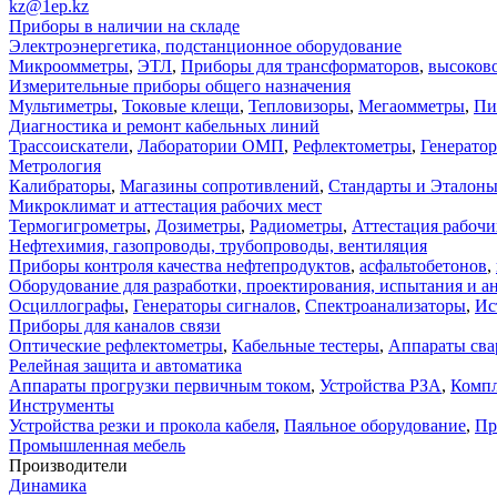
kz@1ep.kz
Приборы в наличии на складе
Электроэнергетика, подстанционное оборудование
Микроомметры
,
ЭТЛ
,
Приборы для трансформаторов
,
высоков
Измерительные приборы общего назначения
Мультиметры
,
Токовые клещи
,
Тепловизоры
,
Мегаомметры
,
Пи
Диагностика и ремонт кабельных линий
Трассоискатели
,
Лаборатории ОМП
,
Рефлектометры
,
Генерато
Метрология
Калибраторы
,
Магазины сопротивлений
,
Стандарты и Эталон
Микроклимат и аттестация рабочих мест
Термогигрометры
,
Дозиметры
,
Радиометры
,
Аттестация рабочи
Нефтехимия, газопроводы, трубопроводы, вентиляция
Приборы контроля качества нефтепродуктов
,
асфальтобетонов
,
Оборудование для разработки, проектирования, испытания и а
Осциллографы
,
Генераторы сигналов
,
Спектроанализаторы
,
Ис
Приборы для каналов связи
Оптические рефлектометры
,
Кабельные тестеры
,
Аппараты сва
Релейная защита и автоматика
Аппараты прогрузки первичным током
,
Устройства РЗА
,
Компл
Инструменты
Устройства резки и прокола кабеля
,
Паяльное оборудование
,
Пр
Промышленная мебель
Производители
Динамика