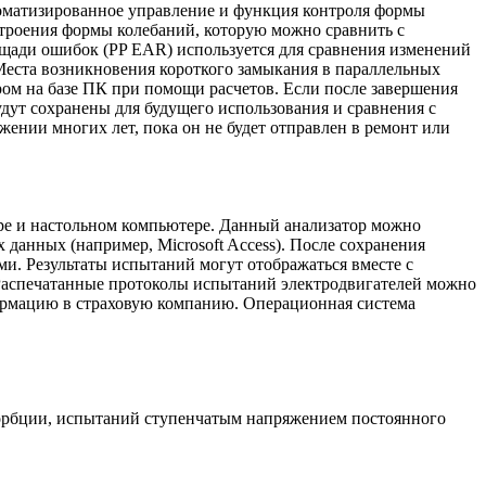
оматизированное управление и функция контроля формы
троения формы колебаний, которую можно сравнить с
щади ошибок (PP EAR) используется для сравнения изменений
Места возникновения короткого замыкания в параллельных
ром на базе ПК при помощи расчетов. Если после завершения
дут сохранены для будущего использования и сравнения с
жении многих лет, пока он не будет отправлен в ремонт или
ере и настольном компьютере. Данный анализатор можно
данных (например, Microsoft Access). После сохранения
и. Результаты испытаний могут отображаться вместе с
 Распечатанные протоколы испытаний электродвигателей можно
формацию в страховую компанию. Операционная система
орбции, испытаний ступенчатым напряжением постоянного