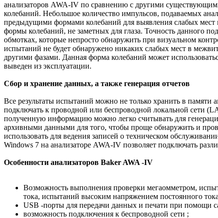
анализаторов AWA-IV по сравнению с другими существующими
колебаний. Небольшое количество импульсов, подаваемых ана
предыдущими формами колебаний для выявления слабых мест 
формы колебаний, не заметных для глаза. Точность данного п
обмотках, которые непросто обнаружить при визуальном контр
испытаний не будет обнаружено никаких слабых мест в межвит
другими фазами. Данная форма колебаний может использоваться
выведен из эксплуатации.
Сбор и хранение данных, а также генерация отчетов
Все результаты испытаний можно не только хранить в памяти 
подключать к проводной или беспроводной локальной сети (LAN
полученную информацию можно легко считывать для генерации 
архивными данными для того, чтобы проще обнаружить и пров
использовать для ведения записей о техническом обслуживани
Windows 7 на анализаторе AWA-IV позволяет подключать раз
Особенности анализаторов Baker AWA -IV
Возможность выполнения проверки мегаомметром, испыт
тока, испытаний высоким напряжением постоянного тока
USB -порты для передачи данных и печати при помощи с
возможность подключения к беспроводной сети ;