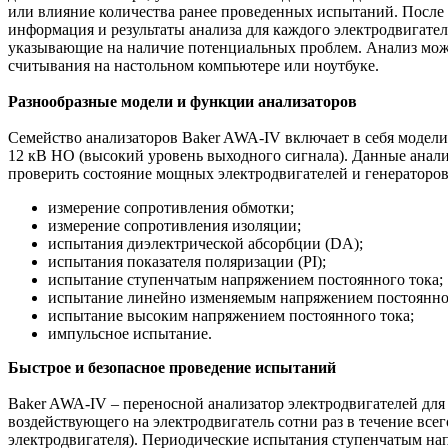
или влияние количества ранее проведенных испытаний. После 
информация и результаты анализа для каждого электродвигател
указывающие на наличие потенциальных проблем. Анализ может
считывания на настольном компьютере или ноутбуке.
Разнообразные модели и функции анализаторов
Семейство анализаторов Baker AWA-IV включает в себя модели 
12 кВ HO (высокий уровень выходного сигнала). Данные анали
проверить состояние мощных электродвигателей и генератор
измерение сопротивления обмотки;
измерение сопротивления изоляции;
испытания диэлектрической абсорбции (DA);
испытания показателя поляризации (PI);
испытание ступенчатым напряжением постоянного тока;
испытание линейно изменяемым напряжением постоянног
испытание высоким напряжением постоянного тока;
импульсное испытание.
Быстрое и безопасное проведение испытаний
Baker AWA-IV – переносной анализатор электродвигателей дл
воздействующего на электродвигатель сотни раз в течение вс
электродвигателя). Периодические испытания ступенчатым н