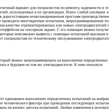
отличный вариант для специалистов по ремонту, надежности и 
телей, используемых в их организации. Износ слабой изоляции
и к дорогостоящим незапланированным простоям производственн
т проводить многократные испытания, запрограммированные пол
ения качества отремонтированных или новых электродвигателей 
терфейсом на сенсорном экране. С его помощью можно получит
, которые невозможно выявить с помощью испытаний высоким и 
яют специалистам по техническому обслуживанию электродвигат
который можно запрограммировать на выполнение определенных 
ать в будущем на том же электродвигателе. К ним относятся:
т одинаковое выполнение определенных испытаний на выбранном
ние человеческого фактора при проведении последующих испытан
жать на кнопку запуска испытаний. Любые изменения в результа