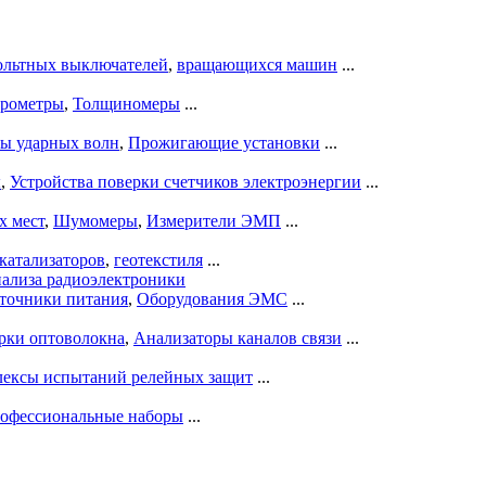
ольтных выключателей
,
вращающихся машин
...
рометры
,
Толщиномеры
...
ры ударных волн
,
Прожигающие установки
...
ы
,
Устройства поверки счетчиков электроэнергии
...
х мест
,
Шумомеры
,
Измерители ЭМП
...
катализаторов
,
геотекстиля
...
нализа радиоэлектроники
точники питания
,
Оборудования ЭМС
...
рки оптоволокна
,
Анализаторы каналов связи
...
ексы испытаний релейных защит
...
офессиональные наборы
...