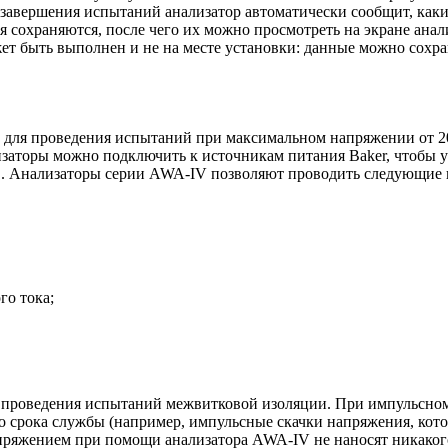
завершения испытаний анализатор автоматически сообщит, какие
я сохраняются, после чего их можно просмотреть на экране ана
 быть выполнен и не на месте установки: данные можно сохран
для проведения испытаний при максимальном напряжении от 2000
заторы можно подключить к источникам питания Baker, чтобы у
ов. Анализаторы серии AWA-IV позволяют проводить следующие 
о тока;
я проведения испытаний межвитковой изоляции. При импульсном
его срока службы (например, импульсные скачки напряжения, к
апряжением при помощи анализатора AWA-IV не наносят никако