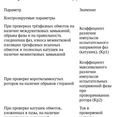
Параметр
Значение
Контролируемые параметры
При проверках трёхфазных обмоток на
Коэффициент
наличие междувитковых замыканий,
различия
обрыва фазы и на правильность
импульсов
соединения фаз, износа межвитковой
испытательного
изоляции трехфазных всыпных
напряжения фаз
обмоток и полюсных катушек на
(катушек), (Кр1)
наличие межвитковых замыканий
Коэффициент
максимального
различия
импульсов
При проверке короткозамкнутых
испытательных
роторов на наличие обрывов стержней
напряжений фазы
при
проворачивании
ротора (Кр2)
При проверке катушек обмоток,
Ток в
уложенных в пазы, на наличие
проверяемой