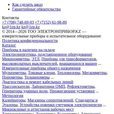
Как сделать заказ
Гарантийные обязательства
Контакты
+7 (708) 748-69-93
+7 (7152) 61-98-89
kz@1ep.kz
kz@1ep.kz
©️ 2014—2026
ТОО ЭЛЕКТРОНПРИБОР.KZ
—
измерительные приборы и испытательное оборудование
Политика конфиденциальности
Каталог
Приборы в наличии на складе
Электроэнергетика, подстанционное оборудование
Микроомметры
,
ЭТЛ
,
Приборы для трансформаторов
,
высоковольтных выключателей
,
вращающихся машин
...
Измерительные приборы общего назначения
Мультиметры
,
Токовые клещи
,
Тепловизоры
,
Мегаомметры
,
Пирометры
,
Толщиномеры
...
Диагностика и ремонт кабельных линий
Трассоискатели
,
Лаборатории ОМП
,
Рефлектометры
,
Генераторы ударных волн
,
Прожигающие установки
...
Метрология
Калибраторы
,
Магазины сопротивлений
,
Стандарты и
Эталоны
,
Устройства поверки счетчиков электроэнергии
...
Микроклимат и аттестация рабочих мест
Термогигрометры
,
Дозиметры
,
Радиометры
,
Аттестация