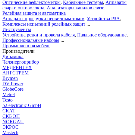
Оптические рефлектометры
,
Кабельные тестеры
,
Аппараты
сварки оптоволокна
,
Анализаторы каналов связи
...
Релейная защита и автоматика
Аппараты прогрузки первичным током
,
Устройства РЗА
,
Комплексы испытаний релейных защит
...
Инструменты
Устройства резки и прокола кабеля
,
Паяльное оборудование
,
Профессиональные наборы
...
Промышленная мебель
Производители
Динамика
Челэнергоприбор
МЕДРЕНТЕХ
АНГСТРЕМ
Brymen
DV Power
GlobeCore
Metrel
Testo
b2 electronic GmbH
СКАТ
СКБ ЭП
NORGAU
ЭКРОС
Mastech