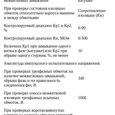
межвитковых замыканий
катушке
При проверке состояния изоляции
Сопротивление
обмоток относительно корпуса машины
изоляции (Rи)
и между обмотками
Контролируемый диапазон Кр1 и Кр2,
0-99
%
Контролируемый диапазон Rи, МОм
0-500
Величина Кр1 при замыкании одного
витка в фазе (катушке) или Кр2 при
10
обрыве одного стержня, %, не менее
Амплитуда импульсного испытательного напряжения:
При проверках трехфазных обмоток на
наличие межвитковых замыканий,
340
обрыва фазы и на правильность
соединения фаз, В
При проверке износа межвитковой
изоляции трехфазных всыпных
1000
обмоток, В
При проверках короткозамкнутых
роторов на наличие обрывов стержней