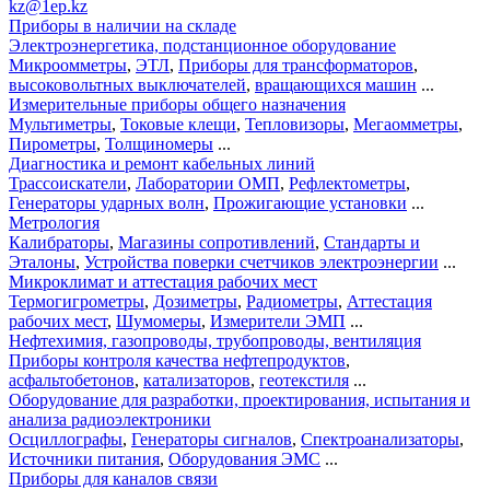
kz@1ep.kz
Приборы в наличии на складе
Электроэнергетика, подстанционное оборудование
Микроомметры
,
ЭТЛ
,
Приборы для трансформаторов
,
высоковольтных выключателей
,
вращающихся машин
...
Измерительные приборы общего назначения
Мультиметры
,
Токовые клещи
,
Тепловизоры
,
Мегаомметры
,
Пирометры
,
Толщиномеры
...
Диагностика и ремонт кабельных линий
Трассоискатели
,
Лаборатории ОМП
,
Рефлектометры
,
Генераторы ударных волн
,
Прожигающие установки
...
Метрология
Калибраторы
,
Магазины сопротивлений
,
Стандарты и
Эталоны
,
Устройства поверки счетчиков электроэнергии
...
Микроклимат и аттестация рабочих мест
Термогигрометры
,
Дозиметры
,
Радиометры
,
Аттестация
рабочих мест
,
Шумомеры
,
Измерители ЭМП
...
Нефтехимия, газопроводы, трубопроводы, вентиляция
Приборы контроля качества нефтепродуктов
,
асфальтобетонов
,
катализаторов
,
геотекстиля
...
Оборудование для разработки, проектирования, испытания и
анализа радиоэлектроники
Осциллографы
,
Генераторы сигналов
,
Спектроанализаторы
,
Источники питания
,
Оборудования ЭМС
...
Приборы для каналов связи