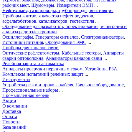
рабочих мест
,
Шумомеры
,
Измерители ЭМП
...
Нефтехимия, газопроводы, трубопроводы, вентиляция
Приборы контроля качества нефтепродуктов
,
асфальтобетонов
,
катализаторов
,
геотекстиля
...
Оборудование для разработки, проектирования, испытания и
анализа радиоэлектроники
Осциллографы
,
Генераторы сигналов
,
Спектроанализаторы
,
Источники питания
,
Оборудования ЭМС
...
Приборы для каналов связи
Оптические рефлектометры
,
Кабельные тестеры
,
Аппараты
сварки оптоволокна
,
Анализаторы каналов связи
...
Релейная защита и автоматика
Аппараты прогрузки первичным током
,
Устройства РЗА
,
Комплексы испытаний релейных защит
...
Инструменты
Устройства резки и прокола кабеля
,
Паяльное оборудование
,
Профессиональные наборы
...
Промышленная мебель
Акции
О компании
Доставка
Оплата
Новости
База знаний