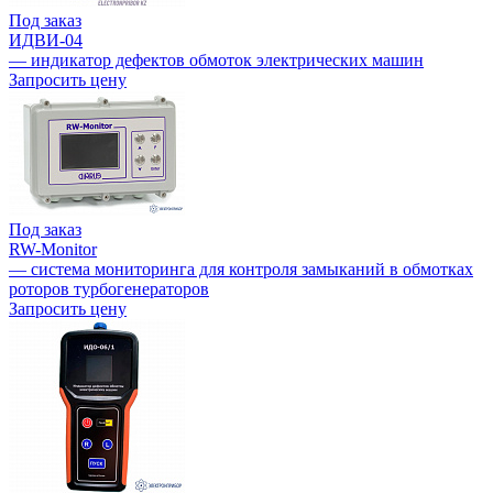
Под заказ
ИДВИ-04
— индикатор дефектов обмоток электрических машин
Запросить цену
Под заказ
RW-Monitor
— система мониторинга для контроля замыканий в обмотках
роторов турбогенераторов
Запросить цену