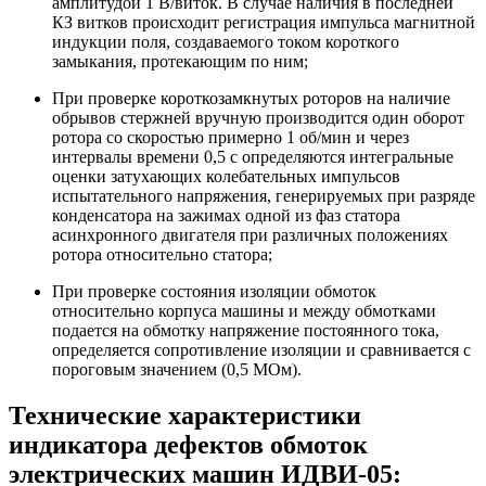
амплитудой 1 В/виток. В случае наличия в последней
КЗ витков происходит регистрация импульса магнитной
индукции поля, создаваемого током короткого
замыкания, протекающим по ним;
При проверке короткозамкнутых роторов на наличие
обрывов стержней вручную производится один оборот
ротора со скоростью примерно 1 об/мин и через
интервалы времени 0,5 с определяются интегральные
оценки затухающих колебательных импульсов
испытательного напряжения, генерируемых при разряде
конденсатора на зажимах одной из фаз статора
асинхронного двигателя при различных положениях
ротора относительно статора;
При проверке состояния изоляции обмоток
относительно корпуса машины и между обмотками
подается на обмотку напряжение постоянного тока,
определяется сопротивление изоляции и сравнивается с
пороговым значением (0,5 МОм).
Технические характеристики
индикатора дефектов обмоток
электрических машин ИДВИ-05: