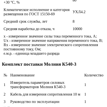
80
+30 °C, %
Климатическое исполнение и категория
УХЛ4.2
размещения по ГОСТ 15150-69
Средний срок службы, лет
8
Средняя наработка до отказа, ч
10000
x - измеренное значение силы тока переменного тока, А;
Ux - измеренное значение напряжения переменного тока, В;
Rx - измеренное значение электрического сопротивления
постоянному току, Ом;
е.м.р. - единица младшего разряда
Комплект поставки Молния К540-3
№
Наименование
Количество
Измеритель параметров силовых
1
1
трансформаторов Молния К540-3
2
Кабель для измерения сопротивления 10 м
1
3
Руководство по эксплуатации
1