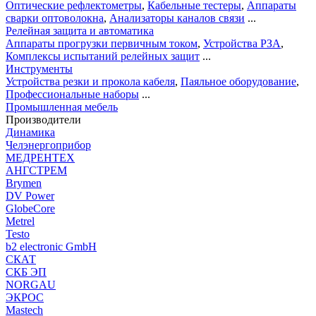
Оптические рефлектометры
,
Кабельные тестеры
,
Аппараты
сварки оптоволокна
,
Анализаторы каналов связи
...
Релейная защита и автоматика
Аппараты прогрузки первичным током
,
Устройства РЗА
,
Комплексы испытаний релейных защит
...
Инструменты
Устройства резки и прокола кабеля
,
Паяльное оборудование
,
Профессиональные наборы
...
Промышленная мебель
Производители
Динамика
Челэнергоприбор
МЕДРЕНТЕХ
АНГСТРЕМ
Brymen
DV Power
GlobeCore
Metrel
Testo
b2 electronic GmbH
СКАТ
СКБ ЭП
NORGAU
ЭКРОС
Mastech