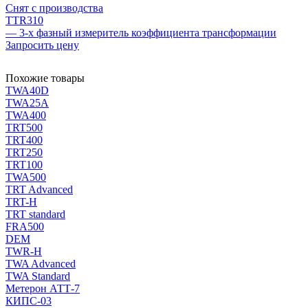
Снят с производства
TTR310
— 3-х фазный измеритель коэффициента трансформации
Запросить цену
Похожие товары
TWA40D
TWA25A
TWA400
TRT500
TRT400
TRT250
TRT100
TWA500
TRT Advanced
TRT-H
TRT standard
FRA500
DEM
TWR-H
TWA Advanced
TWA Standard
Метерон АТТ-7
КИПС-03