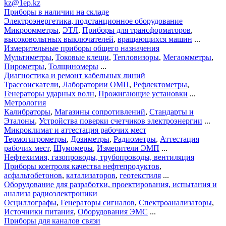
kz@1ep.kz
Приборы в наличии на складе
Электроэнергетика, подстанционное оборудование
Микроомметры
,
ЭТЛ
,
Приборы для трансформаторов
,
высоковольтных выключателей
,
вращающихся машин
...
Измерительные приборы общего назначения
Мультиметры
,
Токовые клещи
,
Тепловизоры
,
Мегаомметры
,
Пирометры
,
Толщиномеры
...
Диагностика и ремонт кабельных линий
Трассоискатели
,
Лаборатории ОМП
,
Рефлектометры
,
Генераторы ударных волн
,
Прожигающие установки
...
Метрология
Калибраторы
,
Магазины сопротивлений
,
Стандарты и
Эталоны
,
Устройства поверки счетчиков электроэнергии
...
Микроклимат и аттестация рабочих мест
Термогигрометры
,
Дозиметры
,
Радиометры
,
Аттестация
рабочих мест
,
Шумомеры
,
Измерители ЭМП
...
Нефтехимия, газопроводы, трубопроводы, вентиляция
Приборы контроля качества нефтепродуктов
,
асфальтобетонов
,
катализаторов
,
геотекстиля
...
Оборудование для разработки, проектирования, испытания и
анализа радиоэлектроники
Осциллографы
,
Генераторы сигналов
,
Спектроанализаторы
,
Источники питания
,
Оборудования ЭМС
...
Приборы для каналов связи