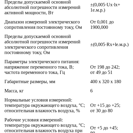
Пределы допускаемой основной
±(0,005·Ux·lx+
абсолютной погрешности измерений
1е.м.р.)
активной мощности, Вт
Диапазон измерений электрического
От 0,001 до
сопротивления постоянному току, Ом
1900,000
Пределы допускаемой основной
абсолютной погрешности измерений
±(0,005·Rx+lе.м.р.)
электрического сопротивления
постоянному току, Ом
Параметры электрического питания:
напряжение переменного тока, В;
От 198 до 242;
частота переменного тока, Гц
от 49 до 51
Габаритные размеры, мм
400 х 320 х 180
Масса, кг
6
Нормальные условия измерений:
температура окружающего воздуха, °C;
От +15 до +25;
относительная влажность воздуха, %
от 30 до 80
Рабочие условия измерений:
температура окружающего воздуха, °C;
От +5 до +45;
относительная влажность воздуха при