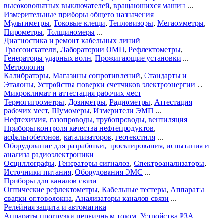
высоковольтных выключателей
,
вращающихся машин
...
Измерительные приборы общего назначения
Мультиметры
,
Токовые клещи
,
Тепловизоры
,
Мегаомметры
,
Пирометры
,
Толщиномеры
...
Диагностика и ремонт кабельных линий
Трассоискатели
,
Лаборатории ОМП
,
Рефлектометры
,
Генераторы ударных волн
,
Прожигающие установки
...
Метрология
Калибраторы
,
Магазины сопротивлений
,
Стандарты и
Эталоны
,
Устройства поверки счетчиков электроэнергии
...
Микроклимат и аттестация рабочих мест
Термогигрометры
,
Дозиметры
,
Радиометры
,
Аттестация
рабочих мест
,
Шумомеры
,
Измерители ЭМП
...
Нефтехимия, газопроводы, трубопроводы, вентиляция
Приборы контроля качества нефтепродуктов
,
асфальтобетонов
,
катализаторов
,
геотекстиля
...
Оборудование для разработки, проектирования, испытания и
анализа радиоэлектроники
Осциллографы
,
Генераторы сигналов
,
Спектроанализаторы
,
Источники питания
,
Оборудования ЭМС
...
Приборы для каналов связи
Оптические рефлектометры
,
Кабельные тестеры
,
Аппараты
сварки оптоволокна
,
Анализаторы каналов связи
...
Релейная защита и автоматика
Аппараты прогрузки первичным током
,
Устройства РЗА
,