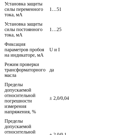
Установка защиты
силы переменного
1…51
тока, мА
Установка защиты
силы постоянного
1…25
тока, мА
Фиксация
параметров пробоя
U и I
на индикаторе, мА
Режим проверки
трансформаторного
да
масла
Пределы
допускаемой
относительной
± 2,0/0,04
погрешности
измерения
напряжения, %
Пределы
допускаемой
относительной
± 2,0/0,1