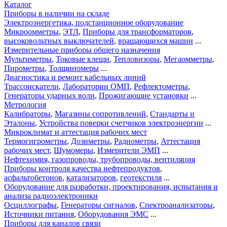
Каталог
Приборы в наличии на складе
Электроэнергетика, подстанционное оборудование
Микроомметры
,
ЭТЛ
,
Приборы для трансформаторов
,
высоковольтных выключателей
,
вращающихся машин
...
Измерительные приборы общего назначения
Мультиметры
,
Токовые клещи
,
Тепловизоры
,
Мегаомметры
,
Пирометры
,
Толщиномеры
...
Диагностика и ремонт кабельных линий
Трассоискатели
,
Лаборатории ОМП
,
Рефлектометры
,
Генераторы ударных волн
,
Прожигающие установки
...
Метрология
Калибраторы
,
Магазины сопротивлений
,
Стандарты и
Эталоны
,
Устройства поверки счетчиков электроэнергии
...
Микроклимат и аттестация рабочих мест
Термогигрометры
,
Дозиметры
,
Радиометры
,
Аттестация
рабочих мест
,
Шумомеры
,
Измерители ЭМП
...
Нефтехимия, газопроводы, трубопроводы, вентиляция
Приборы контроля качества нефтепродуктов
,
асфальтобетонов
,
катализаторов
,
геотекстиля
...
Оборудование для разработки, проектирования, испытания и
анализа радиоэлектроники
Осциллографы
,
Генераторы сигналов
,
Спектроанализаторы
,
Источники питания
,
Оборудования ЭМС
...
Приборы для каналов связи