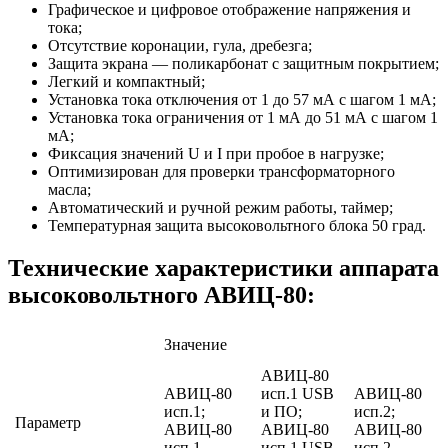
Графическое и цифровое отображение напряжения и
тока;
Отсутствие коронации, гула, дребезга;
Защита экрана — поликарбонат с защитным покрытием;
Легкий и компактный;
Установка тока отключения от 1 до 57 мА с шагом 1 мА;
Установка тока ограничения от 1 мА до 51 мА с шагом 1
мА;
Фиксация значений U и I при пробое в нагрузке;
Оптимизирован для проверки трансформаторного
масла;
Автоматический и ручной режим работы, таймер;
Температурная защита высоковольтного блока 50 град.
Технические характеристики аппарата
высоковольтного АВИЦ-80:
Значение
АВИЦ-80
АВИЦ-80
исп.1 USB
АВИЦ-80
исп.1;
и ПО;
исп.2;
Параметр
АВИЦ-80
АВИЦ-80
АВИЦ-80
исп.1
исп.1 USB
исп.2