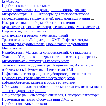
kz@1ep.kz
Приборы в наличии на складе
Электроэнергетика, подстанционное оборудование
Микроомметры
,
ЭТЛ
,
Приборы для трансформаторов
,
высоковольтных выключателей
,
вращающихся машин
...
Измерительные приборы общего назначения
Мультиметры
,
Токовые клещи
,
Тепловизоры
,
Мегаомметры
,
Пирометры
,
Толщиномеры
...
Диагностика и ремонт кабельных линий
Трассоискатели
,
Лаборатории ОМП
,
Рефлектометры
,
Генераторы ударных волн
,
Прожигающие установки
...
Метрология
Калибраторы
,
Магазины сопротивлений
,
Стандарты и
Эталоны
,
Устройства поверки счетчиков электроэнергии
...
Микроклимат и аттестация рабочих мест
Термогигрометры
,
Дозиметры
,
Радиометры
,
Аттестация
рабочих мест
,
Шумомеры
,
Измерители ЭМП
...
Нефтехимия, газопроводы, трубопроводы, вентиляция
Приборы контроля качества нефтепродуктов
,
асфальтобетонов
,
катализаторов
,
геотекстиля
...
Оборудование для разработки, проектирования, испытания и
анализа радиоэлектроники
Осциллографы
,
Генераторы сигналов
,
Спектроанализаторы
,
Источники питания
,
Оборудования ЭМС
...
Приборы для каналов связи