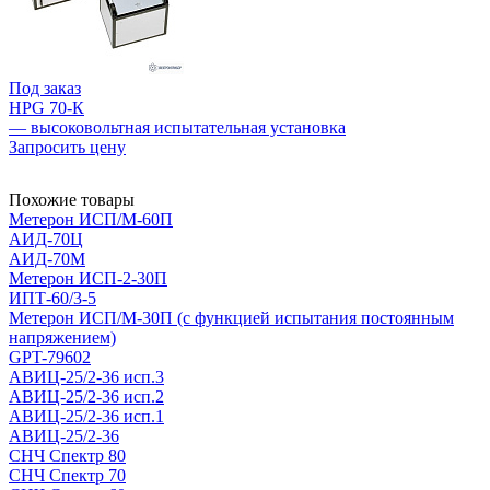
Под заказ
HPG 70-К
— высоковольтная испытательная установка
Запросить цену
Похожие товары
Метерон ИСП/М-60П
АИД-70Ц
АИД-70М
Метерон ИСП-2-30П
ИПТ-60/3-5
Метерон ИСП/М-30П (с функцией испытания постоянным
напряжением)
GPT-79602
АВИЦ-25/2-36 исп.3
АВИЦ-25/2-36 исп.2
АВИЦ-25/2-36 исп.1
АВИЦ-25/2-36
СНЧ Спектр 80
СНЧ Спектр 70