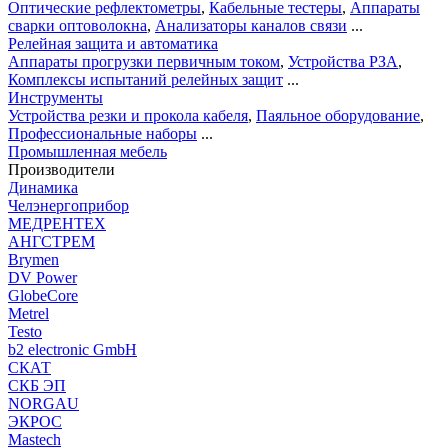
Оптические рефлектометры
,
Кабельные тестеры
,
Аппараты
сварки оптоволокна
,
Анализаторы каналов связи
...
Релейная защита и автоматика
Аппараты прогрузки первичным током
,
Устройства РЗА
,
Комплексы испытаний релейных защит
...
Инструменты
Устройства резки и прокола кабеля
,
Паяльное оборудование
,
Профессиональные наборы
...
Промышленная мебель
Производители
Динамика
Челэнергоприбор
МЕДРЕНТЕХ
АНГСТРЕМ
Brymen
DV Power
GlobeCore
Metrel
Testo
b2 electronic GmbH
СКАТ
СКБ ЭП
NORGAU
ЭКРОС
Mastech