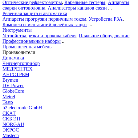
Оптические рефлектометры
,
Кабельные тестеры
,
Аппараты
сварки оптоволокна
,
Анализаторы каналов связи
...
Релейная защита и автоматика
Аппараты прогрузки первичным током
,
Устройства РЗА
,
Комплексы испытаний релейных защит
...
Инструменты
Устройства резки и прокола кабеля
,
Паяльное оборудование
,
Профессиональные наборы
...
Промышленная мебель
Производители
Динамика
Челэнергоприбор
МЕДРЕНТЕХ
АНГСТРЕМ
Brymen
DV Power
GlobeCore
Metrel
Testo
b2 electronic GmbH
СКАТ
СКБ ЭП
NORGAU
ЭКРОС
Mastech