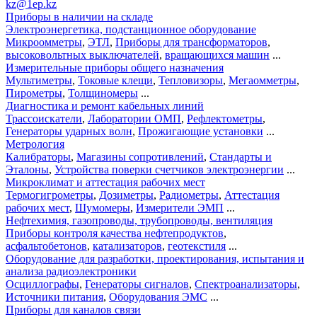
kz@1ep.kz
Приборы в наличии на складе
Электроэнергетика, подстанционное оборудование
Микроомметры
,
ЭТЛ
,
Приборы для трансформаторов
,
высоковольтных выключателей
,
вращающихся машин
...
Измерительные приборы общего назначения
Мультиметры
,
Токовые клещи
,
Тепловизоры
,
Мегаомметры
,
Пирометры
,
Толщиномеры
...
Диагностика и ремонт кабельных линий
Трассоискатели
,
Лаборатории ОМП
,
Рефлектометры
,
Генераторы ударных волн
,
Прожигающие установки
...
Метрология
Калибраторы
,
Магазины сопротивлений
,
Стандарты и
Эталоны
,
Устройства поверки счетчиков электроэнергии
...
Микроклимат и аттестация рабочих мест
Термогигрометры
,
Дозиметры
,
Радиометры
,
Аттестация
рабочих мест
,
Шумомеры
,
Измерители ЭМП
...
Нефтехимия, газопроводы, трубопроводы, вентиляция
Приборы контроля качества нефтепродуктов
,
асфальтобетонов
,
катализаторов
,
геотекстиля
...
Оборудование для разработки, проектирования, испытания и
анализа радиоэлектроники
Осциллографы
,
Генераторы сигналов
,
Спектроанализаторы
,
Источники питания
,
Оборудования ЭМС
...
Приборы для каналов связи