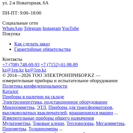
ул. 2-я Новаторная, 6А
ПН-ПТ: 9:00–18:00
Социальные сети
WhatsApp
Telegram
Instagram
YouTube
Покупка
Как сделать заказ
Гарантийные обязательства
Контакты
+7 (708) 748-69-93
+7 (7152) 61-98-89
kz@1ep.kz
kz@1ep.kz
©️ 2014—2026
ТОО ЭЛЕКТРОНПРИБОР.KZ
—
измерительные приборы и испытательное оборудование
Политика конфиденциальности
Каталог
Приборы в наличии на складе
Электроэнергетика, подстанционное оборудование
Микроомметры
,
ЭТЛ
,
Приборы для трансформаторов
,
высоковольтных выключателей
,
вращающихся машин
...
Измерительные приборы общего назначения
Мультиметры
,
Токовые клещи
,
Тепловизоры
,
Мегаомметры
,
Пирометры
,
Толщиномеры
...