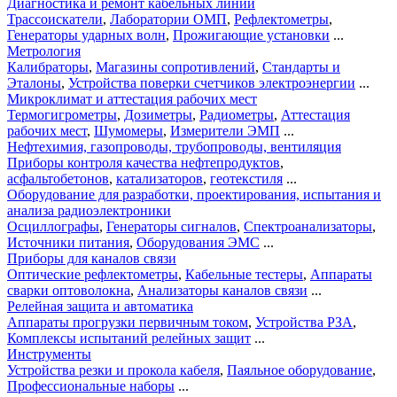
Диагностика и ремонт кабельных линий
Трассоискатели
,
Лаборатории ОМП
,
Рефлектометры
,
Генераторы ударных волн
,
Прожигающие установки
...
Метрология
Калибраторы
,
Магазины сопротивлений
,
Стандарты и
Эталоны
,
Устройства поверки счетчиков электроэнергии
...
Микроклимат и аттестация рабочих мест
Термогигрометры
,
Дозиметры
,
Радиометры
,
Аттестация
рабочих мест
,
Шумомеры
,
Измерители ЭМП
...
Нефтехимия, газопроводы, трубопроводы, вентиляция
Приборы контроля качества нефтепродуктов
,
асфальтобетонов
,
катализаторов
,
геотекстиля
...
Оборудование для разработки, проектирования, испытания и
анализа радиоэлектроники
Осциллографы
,
Генераторы сигналов
,
Спектроанализаторы
,
Источники питания
,
Оборудования ЭМС
...
Приборы для каналов связи
Оптические рефлектометры
,
Кабельные тестеры
,
Аппараты
сварки оптоволокна
,
Анализаторы каналов связи
...
Релейная защита и автоматика
Аппараты прогрузки первичным током
,
Устройства РЗА
,
Комплексы испытаний релейных защит
...
Инструменты
Устройства резки и прокола кабеля
,
Паяльное оборудование
,
Профессиональные наборы
...