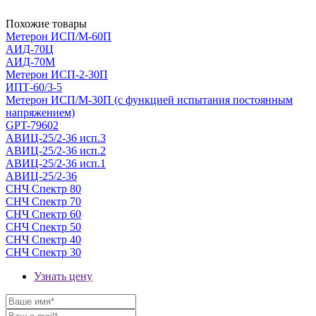
Похожие товары
Метерон ИСП/М-60П
АИД-70Ц
АИД-70М
Метерон ИСП-2-30П
ИПТ-60/3-5
Метерон ИСП/М-30П (с функцией испытания постоянным
напряжением)
GPT-79602
АВИЦ-25/2-36 исп.3
АВИЦ-25/2-36 исп.2
АВИЦ-25/2-36 исп.1
АВИЦ-25/2-36
СНЧ Спектр 80
СНЧ Спектр 70
СНЧ Спектр 60
СНЧ Спектр 50
СНЧ Спектр 40
СНЧ Спектр 30
Узнать цену