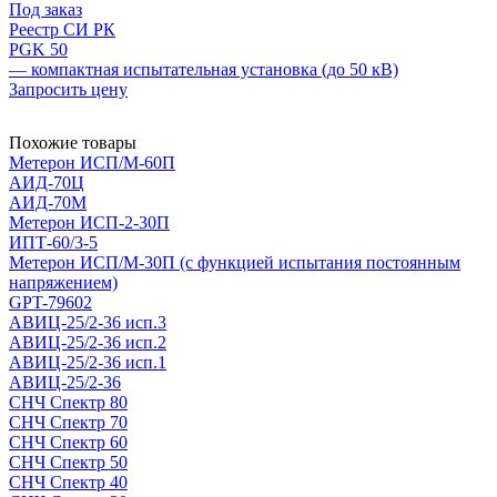
Под заказ
Реестр СИ РК
PGK 50
— компактная испытательная установка (до 50 кВ)
Запросить цену
Похожие товары
Метерон ИСП/М-60П
АИД-70Ц
АИД-70М
Метерон ИСП-2-30П
ИПТ-60/3-5
Метерон ИСП/М-30П (с функцией испытания постоянным
напряжением)
GPT-79602
АВИЦ-25/2-36 исп.3
АВИЦ-25/2-36 исп.2
АВИЦ-25/2-36 исп.1
АВИЦ-25/2-36
СНЧ Спектр 80
СНЧ Спектр 70
СНЧ Спектр 60
СНЧ Спектр 50
СНЧ Спектр 40