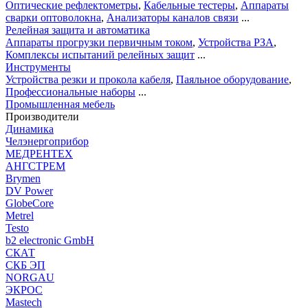
Оптические рефлектометры
,
Кабельные тестеры
,
Аппараты
сварки оптоволокна
,
Анализаторы каналов связи
...
Релейная защита и автоматика
Аппараты прогрузки первичным током
,
Устройства РЗА
,
Комплексы испытаний релейных защит
...
Инструменты
Устройства резки и прокола кабеля
,
Паяльное оборудование
,
Профессиональные наборы
...
Промышленная мебель
Производители
Динамика
Челэнергоприбор
МЕДРЕНТЕХ
АНГСТРЕМ
Brymen
DV Power
GlobeCore
Metrel
Testo
b2 electronic GmbH
СКАТ
СКБ ЭП
NORGAU
ЭКРОС
Mastech