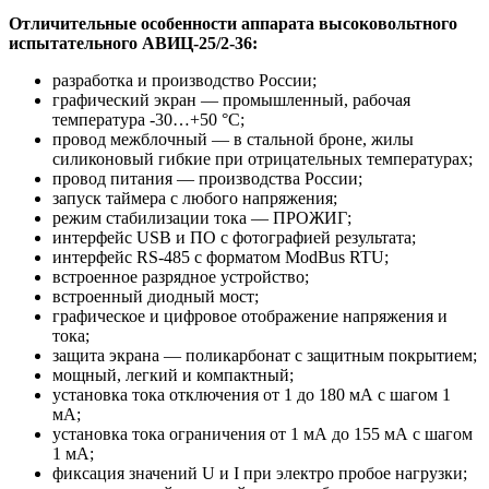
Отличительные особенности аппарата высоковольтного
испытательного АВИЦ-25/2-36:
разработка и производство России;
графический экран — промышленный, рабочая
температура -30…+50 °C;
провод межблочный — в стальной броне, жилы
силиконовый гибкие при отрицательных температурах;
провод питания — производства России;
запуск таймера с любого напряжения;
режим стабилизации тока — ПРОЖИГ;
интерфейс USB и ПО с фотографией результата;
интерфейс RS-485 с форматом ModBus RTU;
встроенное разрядное устройство;
встроенный диодный мост;
графическое и цифровое отображение напряжения и
тока;
защита экрана — поликарбонат с защитным покрытием;
мощный, легкий и компактный;
установка тока отключения от 1 до 180 мА с шагом 1
мА;
установка тока ограничения от 1 мА до 155 мА с шагом
1 мА;
фиксация значений U и I при электро пробое нагрузки;