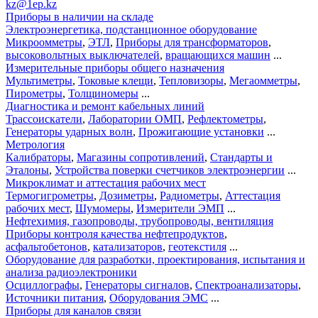
kz@1ep.kz
Приборы в наличии на складе
Электроэнергетика, подстанционное оборудование
Микроомметры
,
ЭТЛ
,
Приборы для трансформаторов
,
высоковольтных выключателей
,
вращающихся машин
...
Измерительные приборы общего назначения
Мультиметры
,
Токовые клещи
,
Тепловизоры
,
Мегаомметры
,
Пирометры
,
Толщиномеры
...
Диагностика и ремонт кабельных линий
Трассоискатели
,
Лаборатории ОМП
,
Рефлектометры
,
Генераторы ударных волн
,
Прожигающие установки
...
Метрология
Калибраторы
,
Магазины сопротивлений
,
Стандарты и
Эталоны
,
Устройства поверки счетчиков электроэнергии
...
Микроклимат и аттестация рабочих мест
Термогигрометры
,
Дозиметры
,
Радиометры
,
Аттестация
рабочих мест
,
Шумомеры
,
Измерители ЭМП
...
Нефтехимия, газопроводы, трубопроводы, вентиляция
Приборы контроля качества нефтепродуктов
,
асфальтобетонов
,
катализаторов
,
геотекстиля
...
Оборудование для разработки, проектирования, испытания и
анализа радиоэлектроники
Осциллографы
,
Генераторы сигналов
,
Спектроанализаторы
,
Источники питания
,
Оборудования ЭМС
...
Приборы для каналов связи