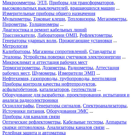
Микроомметры
,
ЭТЛ
,
Приборы для трансформаторов
,
высоковольтных выключателей
,
вращающихся машин
...
Измерительные приборы общего назначения
Мультиметры
,
Токовые клещи
,
Тепловизоры
,
Мегаомметры
,
Пирометры
,
Толщиномеры
...
Диагностика и ремонт кабельных линий
Трассоискатели
,
Лаборатории ОМП
,
Рефлектометры
,
Генераторы ударных волн
,
Прожигающие установки
...
Метрология
Калибраторы
,
Магазины сопротивлений
,
Стандарты и
Эталоны
,
Устройства поверки счетчиков электроэнергии
...
Микроклимат и аттестация рабочих мест
Термогигрометры
,
Дозиметры
,
Радиометры
,
Аттестация
рабочих мест
,
Шумомеры
,
Измерители ЭМП
...
Нефтехимия, газопроводы, трубопроводы, вентиляция
Приборы контроля качества нефтепродуктов
,
асфальтобетонов
,
катализаторов
,
геотекстиля
...
Оборудование для разработки, проектирования, испытания и
анализа радиоэлектроники
Осциллографы
,
Генераторы сигналов
,
Спектроанализаторы
,
Источники питания
,
Оборудования ЭМС
...
Приборы для каналов связи
Оптические рефлектометры
,
Кабельные тестеры
,
Аппараты
сварки оптоволокна
,
Анализаторы каналов связи
...
Релейная защита и автоматика