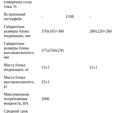
измерения силы
тока, %
Встроенный
-
USB
-
интерфейс
Габаритные
размеры блока
370х165×300
280х220×260
индикации, мм
Габаритные
размеры блока
375х550х250
высоковольтного,
мм
Масса блока
13±1
11±1
индикации, кг
Масса блока
высоковольтного,
25±1
кг
Максимальная
потребляемая
2000
мощность, ВА
Средний срок