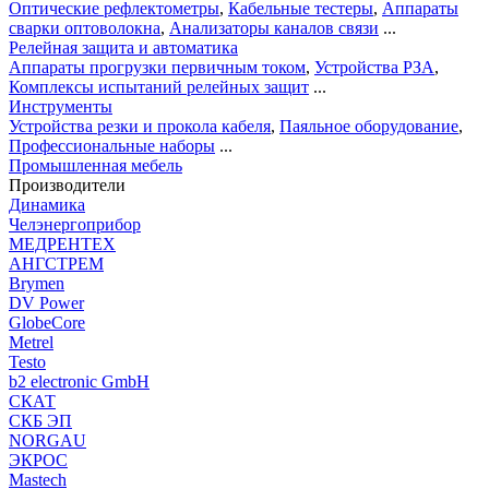
Оптические рефлектометры
,
Кабельные тестеры
,
Аппараты
сварки оптоволокна
,
Анализаторы каналов связи
...
Релейная защита и автоматика
Аппараты прогрузки первичным током
,
Устройства РЗА
,
Комплексы испытаний релейных защит
...
Инструменты
Устройства резки и прокола кабеля
,
Паяльное оборудование
,
Профессиональные наборы
...
Промышленная мебель
Производители
Динамика
Челэнергоприбор
МЕДРЕНТЕХ
АНГСТРЕМ
Brymen
DV Power
GlobeCore
Metrel
Testo
b2 electronic GmbH
СКАТ
СКБ ЭП
NORGAU
ЭКРОС
Mastech