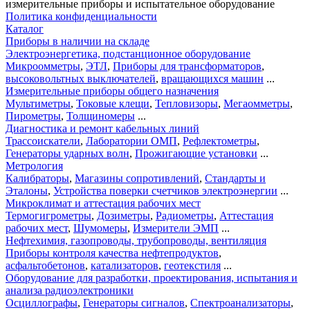
измерительные приборы и испытательное оборудование
Политика конфиденциальности
Каталог
Приборы в наличии на складе
Электроэнергетика, подстанционное оборудование
Микроомметры
,
ЭТЛ
,
Приборы для трансформаторов
,
высоковольтных выключателей
,
вращающихся машин
...
Измерительные приборы общего назначения
Мультиметры
,
Токовые клещи
,
Тепловизоры
,
Мегаомметры
,
Пирометры
,
Толщиномеры
...
Диагностика и ремонт кабельных линий
Трассоискатели
,
Лаборатории ОМП
,
Рефлектометры
,
Генераторы ударных волн
,
Прожигающие установки
...
Метрология
Калибраторы
,
Магазины сопротивлений
,
Стандарты и
Эталоны
,
Устройства поверки счетчиков электроэнергии
...
Микроклимат и аттестация рабочих мест
Термогигрометры
,
Дозиметры
,
Радиометры
,
Аттестация
рабочих мест
,
Шумомеры
,
Измерители ЭМП
...
Нефтехимия, газопроводы, трубопроводы, вентиляция
Приборы контроля качества нефтепродуктов
,
асфальтобетонов
,
катализаторов
,
геотекстиля
...
Оборудование для разработки, проектирования, испытания и
анализа радиоэлектроники
Осциллографы
,
Генераторы сигналов
,
Спектроанализаторы
,