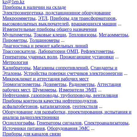
kz@1ep.kz
Приборы в наличии на складе
Электроэнергетика, подстанционное оборудование
Микроомметры
,
ЭТЛ
,
Приборы для трансформаторов
,
высоковольтных выключателей
,
вращающихся машин
...
Измерительные приборы общего назначения
Мультиметры
,
Токовые клещи
,
Тепловизоры
,
Мегаомметры
,
Пирометры
,
Толщиномеры
...
Диагностика и ремонт кабельных линий
Трассоискатели
,
Лаборатории ОМП
,
Рефлектометры
,
Генераторы ударных волн
,
Прожигающие установки
...
Метрология
Калибраторы
,
Магазины сопротивлений
,
Стандарты и
Эталоны
,
Устройства поверки счетчиков электроэнергии
...
Микроклимат и аттестация рабочих мест
Термогигрометры
,
Дозиметры
,
Радиометры
,
Аттестация
рабочих мест
,
Шумомеры
,
Измерители ЭМП
...
Нефтехимия, газопроводы, трубопроводы, вентиляция
Приборы контроля качества нефтепродуктов
,
асфальтобетонов
,
катализаторов
,
геотекстиля
...
Оборудование для разработки, проектирования, испытания и
анализа радиоэлектроники
Осциллографы
,
Генераторы сигналов
,
Спектроанализаторы
,
Источники питания
,
Оборудования ЭМС
...
Приборы для каналов связи