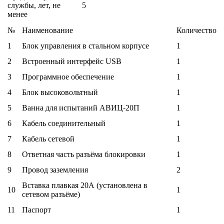
службы, лет, не
5
менее
№
Наименование
Количество
1
Блок управления в стальном корпусе
1
2
Встроенный интерфейс USB
1
3
Программное обеспечение
1
4
Блок высоковольтный
1
5
Ванна для испытаний АВИЦ-20П
1
6
Кабель соединительный
1
7
Кабель сетевой
1
8
Ответная часть разъёма блокировки
1
9
Провод заземления
2
Вставка плавкая 20А (установлена в
10
1
сетевом разъёме)
11
Паспорт
1