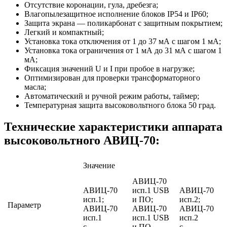
Отсутствие коронации, гула, дребезга;
Влагопылезащитное исполнение блоков IP54 и IP60;
Защита экрана — поликарбонат с защитным покрытием;
Легкий и компактный;
Установка тока отключения от 1 до 37 мА с шагом 1 мА;
Установка тока ограничения от 1 мА до 31 мА с шагом 1
мА;
Фиксация значений U и I при пробое в нагрузке;
Оптимизирован для проверки трансформаторного
масла;
Автоматический и ручной режим работы, таймер;
Температурная защита высоковольтного блока 50 град.
Технические характеристики аппарата
высоковольтного АВИЦ-70:
Значение
АВИЦ-70
АВИЦ-70
исп.1 USB
АВИЦ-70
исп.1;
и ПО;
исп.2;
Параметр
АВИЦ-70
АВИЦ-70
АВИЦ-70
исп.1
исп.1 USB
исп.2
c
и ПО
c