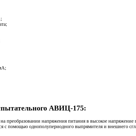
;
та;
;
мА;
спытательного АВИЦ-175:
 на преобразовании напряжения питания в высокое напряжение 
тся с помощью однополупериодного выпрямителя и внешнего сг