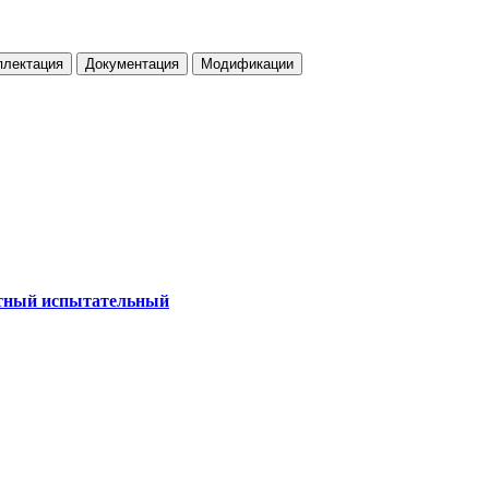
плектация
Документация
Модификации
тный испытательный