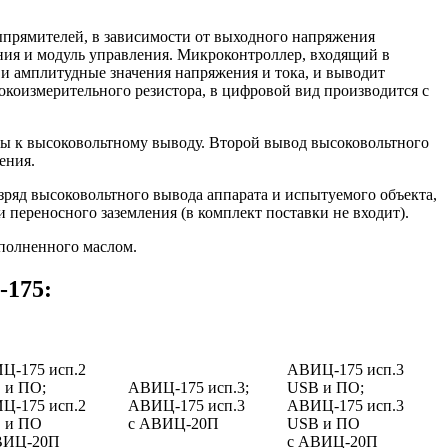
прямителей, в зависимости от выходного напряжения
ния и модуль управления. Микроконтроллер, входящий в
 и амплитудные значения напряжения и тока, и выводит
коизмерительного резистора, в цифровой вид производится с
ы к высоковольтному выводу. Второй вывод высоковольтного
ения.
азряд высоковольтного вывода аппарата и испытуемого объекта,
переносного заземления (в комплект поставки не входит).
аполненного маслом.
-175:
Ц-175 исп.2
АВИЦ-175 исп.3
 и ПО;
АВИЦ-175 исп.3;
USB и ПО;
Ц-175 исп.2
АВИЦ-175 исп.3
АВИЦ-175 исп.3
 и ПО
c АВИЦ-20П
USB и ПО
ВИЦ-20П
c АВИЦ-20П