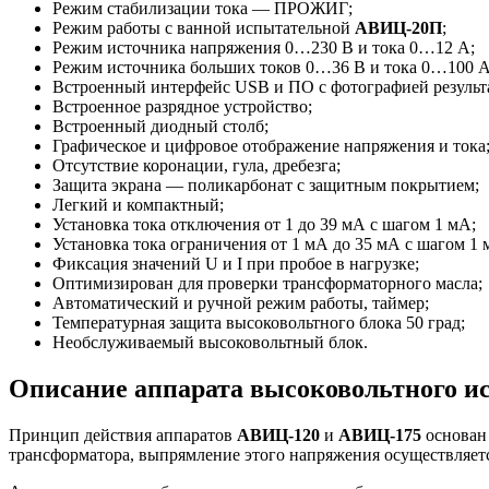
Режим стабилизации тока — ПРОЖИГ;
Режим работы с ванной испытательной
АВИЦ-20П
;
Режим источника напряжения 0…230 В и тока 0…12 А;
Режим источника больших токов 0…36 В и тока 0…100 А
Встроенный интерфейс USB и ПО с фотографией результа
Встроенное разрядное устройство;
Встроенный диодный столб;
Графическое и цифровое отображение напряжения и тока
Отсутствие коронации, гула, дребезга;
Защита экрана — поликарбонат с защитным покрытием;
Легкий и компактный;
Установка тока отключения от 1 до 39 мА с шагом 1 мА;
Установка тока ограничения от 1 мА до 35 мА с шагом 1 
Фиксация значений U и I при пробое в нагрузке;
Оптимизирован для проверки трансформаторного масла;
Автоматический и ручной режим работы, таймер;
Температурная защита высоковольтного блока 50 град;
Необслуживаемый высоковольтный блок.
Описание аппарата высоковольтного и
Принцип действия аппаратов
АВИЦ-120
и
АВИЦ-175
основан
трансформатора, выпрямление этого напряжения осуществляе