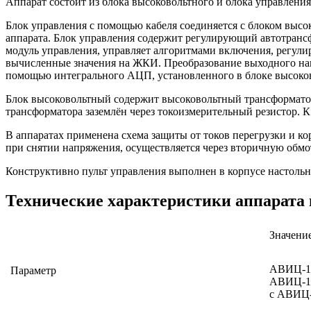
Аппарат состоит из блока высоковольтного и блока управления
Блок управления с помощью кабеля соединяется с блоком выс
аппарата. Блок управления содержит регулирующий автотранс
модуль управления, управляет алгоритмами включения, регули
вычисленные значения на ЖКИ. Преобразование выходного напр
помощью интегрального АЦП, установленного в блоке высоко
Блок высоковольтный содержит высоковольтный трансформатор
трансформатора заземлён через токоизмерительный резистор. 
В аппаратах применена схема защиты от токов перегрузки и ко
при снятии напряжения, осуществляется через вторичную обмот
Конструктивно пульт управления выполнен в корпусе настольн
Технические характеристики аппарата
Значени
АВИЦ-17
Параметр
АВИЦ-17
c АВИЦ