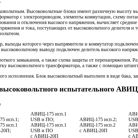
.
оковольтным. Высоковольтные блоки имеют различную высоту вы
форматор с электроприводом, элементы коммутации, схему пита
рования и отключения высокого напряжения, вычисляет средние
яжения и тока, поступающих от высоковольтного делителя и то
вольтном.
, выходы которого через выпрямители и коммутатор подключен
К высоковольтному выводу подключен делитель высокого напряж
роткого замыкания, а также схема защиты от перенапряжения. Р
ку высоковольтного трансформатора, а также с помощью штанги 
ого исполнения. Блок высоковольтный выполнен в виде бака, з
 высоковольтного испытательного АВИЦ
е
АВИЦ-175 исп.1
АВИ
5 исп.1;
USB и ПО;
АВИЦ-175 исп.2;
USB
5 исп.1
АВИЦ-175 исп.1
АВИЦ-175 исп.2
АВИ
-20П;
USB и ПО
c АВИЦ-20П
USB
c АВИЦ-20П
c А