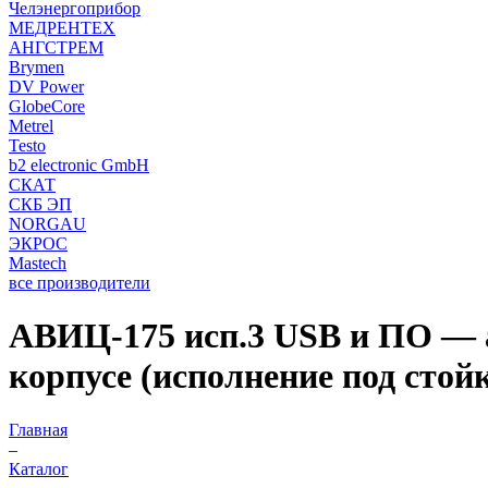
Челэнергоприбор
МЕДРЕНТЕХ
АНГСТРЕМ
Brymen
DV Power
GlobeCore
Metrel
Testo
b2 electronic GmbH
СКАТ
СКБ ЭП
NORGAU
ЭКРОС
Mastech
все производители
АВИЦ-175 исп.3 USB и ПО — 
корпусе (исполнение под стой
Главная
–
Каталог