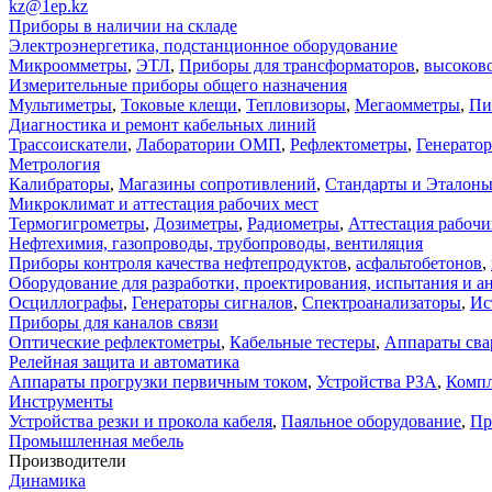
kz@1ep.kz
Приборы в наличии на складе
Электроэнергетика, подстанционное оборудование
Микроомметры
,
ЭТЛ
,
Приборы для трансформаторов
,
высоков
Измерительные приборы общего назначения
Мультиметры
,
Токовые клещи
,
Тепловизоры
,
Мегаомметры
,
Пи
Диагностика и ремонт кабельных линий
Трассоискатели
,
Лаборатории ОМП
,
Рефлектометры
,
Генерато
Метрология
Калибраторы
,
Магазины сопротивлений
,
Стандарты и Эталон
Микроклимат и аттестация рабочих мест
Термогигрометры
,
Дозиметры
,
Радиометры
,
Аттестация рабочи
Нефтехимия, газопроводы, трубопроводы, вентиляция
Приборы контроля качества нефтепродуктов
,
асфальтобетонов
,
Оборудование для разработки, проектирования, испытания и а
Осциллографы
,
Генераторы сигналов
,
Спектроанализаторы
,
Ис
Приборы для каналов связи
Оптические рефлектометры
,
Кабельные тестеры
,
Аппараты сва
Релейная защита и автоматика
Аппараты прогрузки первичным током
,
Устройства РЗА
,
Компл
Инструменты
Устройства резки и прокола кабеля
,
Паяльное оборудование
,
Пр
Промышленная мебель
Производители
Динамика