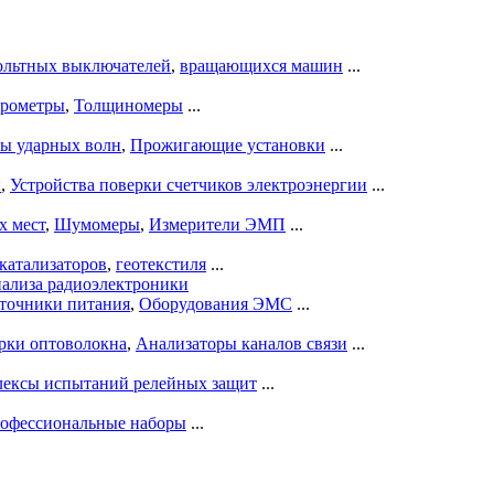
ольтных выключателей
,
вращающихся машин
...
рометры
,
Толщиномеры
...
ры ударных волн
,
Прожигающие установки
...
ы
,
Устройства поверки счетчиков электроэнергии
...
х мест
,
Шумомеры
,
Измерители ЭМП
...
катализаторов
,
геотекстиля
...
нализа радиоэлектроники
точники питания
,
Оборудования ЭМС
...
рки оптоволокна
,
Анализаторы каналов связи
...
ексы испытаний релейных защит
...
офессиональные наборы
...