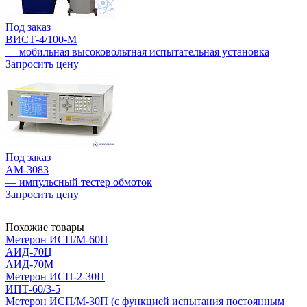
Под заказ
ВИСТ-4/100-М
— мобильная высоковольтная испытательная установка
Запросить цену
Под заказ
АМ-3083
— импульсный тестер обмоток
Запросить цену
Похожие товары
Метерон ИСП/М-60П
АИД-70Ц
АИД-70М
Метерон ИСП-2-30П
ИПТ-60/3-5
Метерон ИСП/М-30П (с функцией испытания постоянным