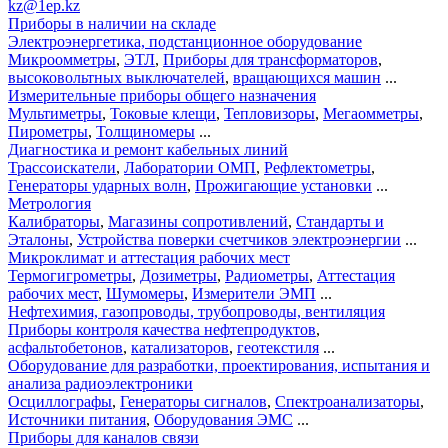
kz@1ep.kz
Приборы в наличии на складе
Электроэнергетика, подстанционное оборудование
Микроомметры
,
ЭТЛ
,
Приборы для трансформаторов
,
высоковольтных выключателей
,
вращающихся машин
...
Измерительные приборы общего назначения
Мультиметры
,
Токовые клещи
,
Тепловизоры
,
Мегаомметры
,
Пирометры
,
Толщиномеры
...
Диагностика и ремонт кабельных линий
Трассоискатели
,
Лаборатории ОМП
,
Рефлектометры
,
Генераторы ударных волн
,
Прожигающие установки
...
Метрология
Калибраторы
,
Магазины сопротивлений
,
Стандарты и
Эталоны
,
Устройства поверки счетчиков электроэнергии
...
Микроклимат и аттестация рабочих мест
Термогигрометры
,
Дозиметры
,
Радиометры
,
Аттестация
рабочих мест
,
Шумомеры
,
Измерители ЭМП
...
Нефтехимия, газопроводы, трубопроводы, вентиляция
Приборы контроля качества нефтепродуктов
,
асфальтобетонов
,
катализаторов
,
геотекстиля
...
Оборудование для разработки, проектирования, испытания и
анализа радиоэлектроники
Осциллографы
,
Генераторы сигналов
,
Спектроанализаторы
,
Источники питания
,
Оборудования ЭМС
...
Приборы для каналов связи