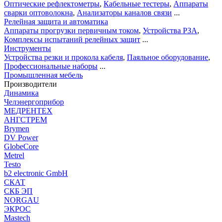
Оптические рефлектометры
,
Кабельные тестеры
,
Аппараты
сварки оптоволокна
,
Анализаторы каналов связи
...
Релейная защита и автоматика
Аппараты прогрузки первичным током
,
Устройства РЗА
,
Комплексы испытаний релейных защит
...
Инструменты
Устройства резки и прокола кабеля
,
Паяльное оборудование
,
Профессиональные наборы
...
Промышленная мебель
Производители
Динамика
Челэнергоприбор
МЕДРЕНТЕХ
АНГСТРЕМ
Brymen
DV Power
GlobeCore
Metrel
Testo
b2 electronic GmbH
СКАТ
СКБ ЭП
NORGAU
ЭКРОС
Mastech