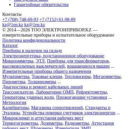
Гарантийные обязательства
Контакты
+7 (708) 748-69-93
+7 (7152) 61-98-89
kz@1ep.kz
kz@1ep.kz
©️ 2014—2026
ТОО ЭЛЕКТРОНПРИБОР.KZ
—
измерительные приборы и испытательное оборудование
Политика конфиденциальности
Каталог
Приборы в наличии на складе
Электроэнергетика, подстанционное оборудование
Микроомметры
,
ЭТЛ
,
Приборы для трансформаторов
,
высоковольтных выключателей
,
вращающихся машин
...
Измерительные приборы общего назначения
Мультиметры
,
Токовые клещи
,
Тепловизоры
,
Мегаомметры
,
Пирометры
,
Толщиномеры
...
Диагностика и ремонт кабельных линий
Трассоискатели
,
Лаборатории ОМП
,
Рефлектометры
,
Генераторы ударных волн
,
Прожигающие установки
...
Метрология
Калибраторы
,
Магазины сопротивлений
,
Стандарты и
Эталоны
,
Устройства поверки счетчиков электроэнергии
...
Микроклимат и аттестация рабочих мест
Термогигрометры
,
Дозиметры
,
Радиометры
,
Аттестация
рабочих мест
,
Шумомеры
,
Измерители ЭМП
...