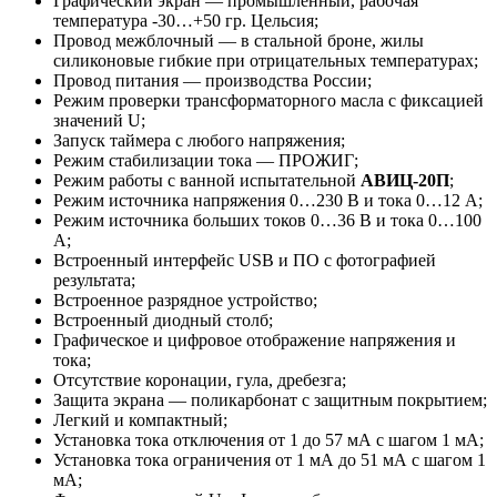
Графический экран — промышленный, рабочая
температура -30…+50 гр. Цельсия;
Провод межблочный — в стальной броне, жилы
силиконовые гибкие при отрицательных температурах;
Провод питания — производства России;
Режим проверки трансформаторного масла с фиксацией
значений U;
Запуск таймера с любого напряжения;
Режим стабилизации тока — ПРОЖИГ;
Режим работы с ванной испытательной
АВИЦ-20П
;
Режим источника напряжения 0…230 В и тока 0…12 А;
Режим источника больших токов 0…36 В и тока 0…100
А;
Встроенный интерфейс USB и ПО с фотографией
результата;
Встроенное разрядное устройство;
Встроенный диодный столб;
Графическое и цифровое отображение напряжения и
тока;
Отсутствие коронации, гула, дребезга;
Защита экрана — поликарбонат с защитным покрытием;
Легкий и компактный;
Установка тока отключения от 1 до 57 мА с шагом 1 мА;
Установка тока ограничения от 1 мА до 51 мА с шагом 1
мА;