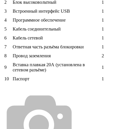
2
Блок высоковольтный
1
3
Встроенный интерфейс USB
1
4
Программное обеспечение
1
5
Кабель соединительный
1
6
Кабель сетевой
1
7
Ответная часть разъёма блокировки
1
8
Провод заземления
2
Вставка плавкая 20А (установлена в
9
1
сетевом разъёме)
10
Паспорт
1