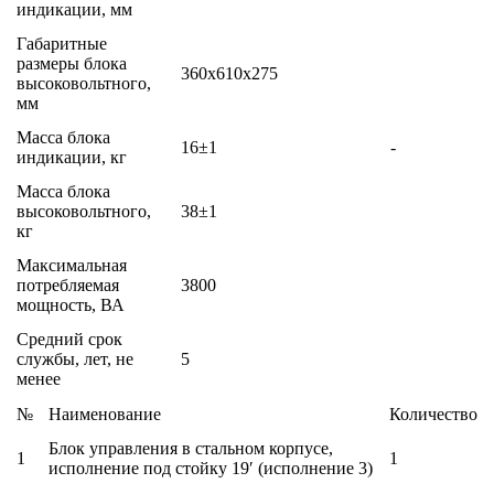
индикации, мм
Габаритные
размеры блока
360х610х275
высоковольтного,
мм
Масса блока
16±1
-
индикации, кг
Масса блока
высоковольтного,
38±1
кг
Максимальная
потребляемая
3800
мощность, ВА
Средний срок
службы, лет, не
5
менее
№
Наименование
Количество
Блок управления в стальном корпусе,
1
1
исполнение под стойку 19′ (исполнение 3)