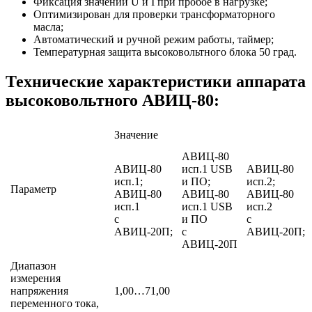
Фиксация значений U и I при пробое в нагрузке;
Оптимизирован для проверки трансформаторного
масла;
Автоматический и ручной режим работы, таймер;
Температурная защита высоковольтного блока 50 град.
Технические характеристики аппарата
высоковольтного АВИЦ-80:
Значение
АВИЦ-80
АВИЦ-80
исп.1 USB
АВИЦ-80
исп.1;
и ПО;
исп.2;
Параметр
АВИЦ-80
АВИЦ-80
АВИЦ-80
исп.1
исп.1 USB
исп.2
c
и ПО
c
АВИЦ-20П;
c
АВИЦ-20П;
АВИЦ-20П
Диапазон
измерения
напряжения
1,00…71,00
переменного тока,