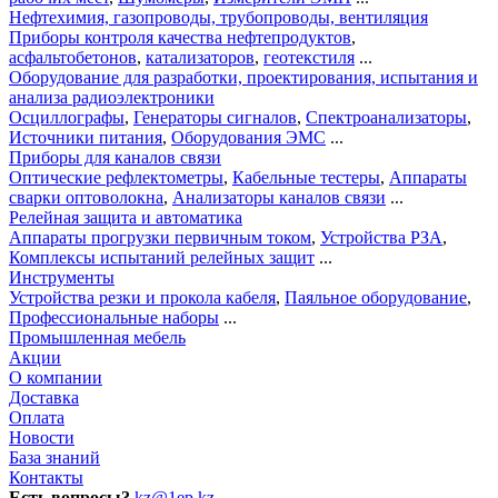
Нефтехимия, газопроводы, трубопроводы, вентиляция
Приборы контроля качества нефтепродуктов
,
асфальтобетонов
,
катализаторов
,
геотекстиля
...
Оборудование для разработки, проектирования, испытания и
анализа радиоэлектроники
Осциллографы
,
Генераторы сигналов
,
Спектроанализаторы
,
Источники питания
,
Оборудования ЭМС
...
Приборы для каналов связи
Оптические рефлектометры
,
Кабельные тестеры
,
Аппараты
сварки оптоволокна
,
Анализаторы каналов связи
...
Релейная защита и автоматика
Аппараты прогрузки первичным током
,
Устройства РЗА
,
Комплексы испытаний релейных защит
...
Инструменты
Устройства резки и прокола кабеля
,
Паяльное оборудование
,
Профессиональные наборы
...
Промышленная мебель
Акции
О компании
Доставка
Оплата
Новости
База знаний
Контакты
Есть вопросы?
kz@1ep.kz