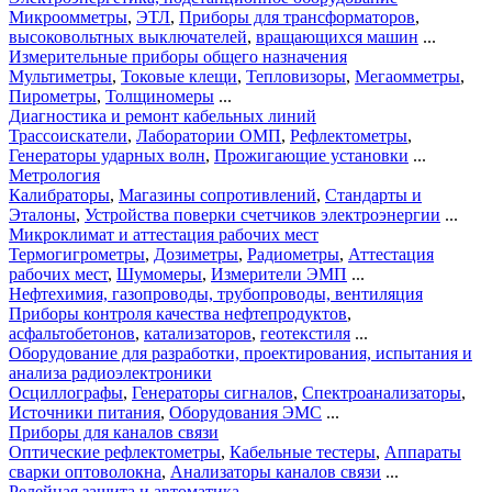
Микроомметры
,
ЭТЛ
,
Приборы для трансформаторов
,
высоковольтных выключателей
,
вращающихся машин
...
Измерительные приборы общего назначения
Мультиметры
,
Токовые клещи
,
Тепловизоры
,
Мегаомметры
,
Пирометры
,
Толщиномеры
...
Диагностика и ремонт кабельных линий
Трассоискатели
,
Лаборатории ОМП
,
Рефлектометры
,
Генераторы ударных волн
,
Прожигающие установки
...
Метрология
Калибраторы
,
Магазины сопротивлений
,
Стандарты и
Эталоны
,
Устройства поверки счетчиков электроэнергии
...
Микроклимат и аттестация рабочих мест
Термогигрометры
,
Дозиметры
,
Радиометры
,
Аттестация
рабочих мест
,
Шумомеры
,
Измерители ЭМП
...
Нефтехимия, газопроводы, трубопроводы, вентиляция
Приборы контроля качества нефтепродуктов
,
асфальтобетонов
,
катализаторов
,
геотекстиля
...
Оборудование для разработки, проектирования, испытания и
анализа радиоэлектроники
Осциллографы
,
Генераторы сигналов
,
Спектроанализаторы
,
Источники питания
,
Оборудования ЭМС
...
Приборы для каналов связи
Оптические рефлектометры
,
Кабельные тестеры
,
Аппараты
сварки оптоволокна
,
Анализаторы каналов связи
...
Релейная защита и автоматика