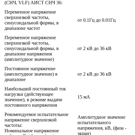
(СНЧ, VLF) АИСТ СНЧ 36:
Переменное напряжение
сверхнизкой частоты,
от 0.1Гц до 0.01Гц
синусоидальной формы, в
диапазоне частот
Переменное напряжение
сверхнизкой частоты,
синусоидальной формы, в
от 2 кВ до 36 кВ
диапазоне напряжения
(амплитудное значение)
Постоянное напряжение
(амплитудное значение) в
от 2 кВ до 36 кВ
диапазоне
Наибольший постоянный ток
нагрузки (действующее
15 мА
значение), в режиме выдачи
постоянного напряжения
Рекомендуемое испытательное
Амплитудное значение
напряжение сверхнизкой
испытательного
частоты:
напряжения, кВ, (фаза -
Номинальное напряжение
экран)