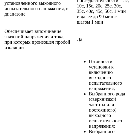
последовательности – 5с,
установленного выходного
10с, 15с, 20с, 25с, 30с,
испытательного напряжения, в
35с, 40с, 45с, 50с, 1 мин
диапазоне
и далее до 99 мин с
шагом 1 мин
Обеспечивает запоминание
значений напряжения и тока,
Да
при которых произошел пробой
изоляции
Готовности
установки к
включению
выходного
испытательного
напряжения;
Выбранного рода
(сверхнизкой
частоты или
постоянного)
выходного
испытательного
напряжения;
Выбранного