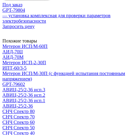
Под заказ
GPT-79804
— установка комплексная для проверки параметров
электробезопасности
Запросить цену
Похожие товары
Метерон ИСП/М-60П
АИД-70Ц
АИД-70М
Метерон ИСП-2-30П
ИПТ-60/3-5
Метерон ИСП/М-30П (с функцией испытания постоянным
напряжением)
GPT-79602
АВИЦ-25/2-36 исп.3
АВИЦ-25/2-36 исп.2
АВИЦ-25/2-36 исп.1
АВИЦ-25/2-36
СНЧ Спектр 80
СНЧ Спектр 70
СНЧ Спектр 60
СНЧ Спектр 50
СНЧ Спектр 40