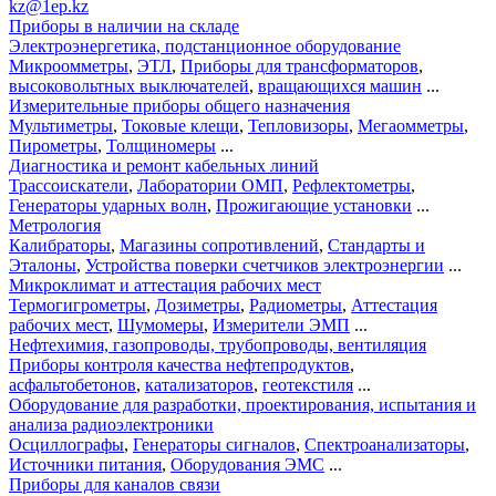
kz@1ep.kz
Приборы в наличии на складе
Электроэнергетика, подстанционное оборудование
Микроомметры
,
ЭТЛ
,
Приборы для трансформаторов
,
высоковольтных выключателей
,
вращающихся машин
...
Измерительные приборы общего назначения
Мультиметры
,
Токовые клещи
,
Тепловизоры
,
Мегаомметры
,
Пирометры
,
Толщиномеры
...
Диагностика и ремонт кабельных линий
Трассоискатели
,
Лаборатории ОМП
,
Рефлектометры
,
Генераторы ударных волн
,
Прожигающие установки
...
Метрология
Калибраторы
,
Магазины сопротивлений
,
Стандарты и
Эталоны
,
Устройства поверки счетчиков электроэнергии
...
Микроклимат и аттестация рабочих мест
Термогигрометры
,
Дозиметры
,
Радиометры
,
Аттестация
рабочих мест
,
Шумомеры
,
Измерители ЭМП
...
Нефтехимия, газопроводы, трубопроводы, вентиляция
Приборы контроля качества нефтепродуктов
,
асфальтобетонов
,
катализаторов
,
геотекстиля
...
Оборудование для разработки, проектирования, испытания и
анализа радиоэлектроники
Осциллографы
,
Генераторы сигналов
,
Спектроанализаторы
,
Источники питания
,
Оборудования ЭМС
...
Приборы для каналов связи