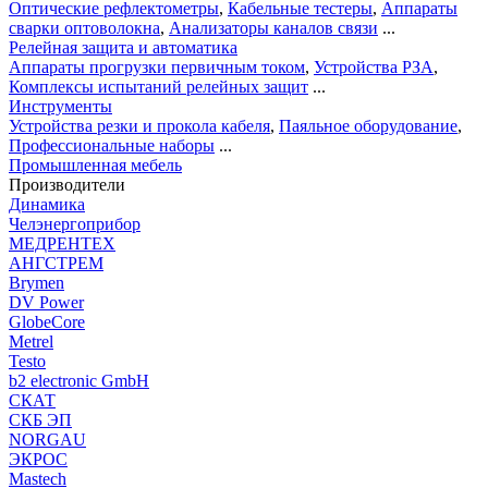
Оптические рефлектометры
,
Кабельные тестеры
,
Аппараты
сварки оптоволокна
,
Анализаторы каналов связи
...
Релейная защита и автоматика
Аппараты прогрузки первичным током
,
Устройства РЗА
,
Комплексы испытаний релейных защит
...
Инструменты
Устройства резки и прокола кабеля
,
Паяльное оборудование
,
Профессиональные наборы
...
Промышленная мебель
Производители
Динамика
Челэнергоприбор
МЕДРЕНТЕХ
АНГСТРЕМ
Brymen
DV Power
GlobeCore
Metrel
Testo
b2 electronic GmbH
СКАТ
СКБ ЭП
NORGAU
ЭКРОС
Mastech