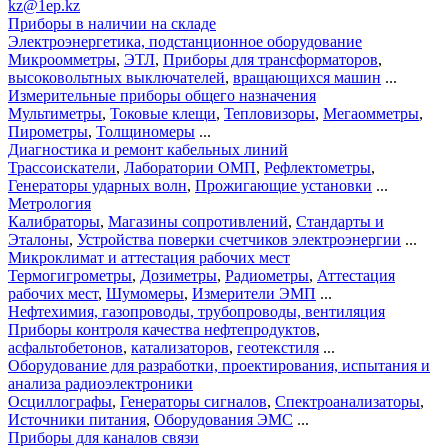
kz@1ep.kz
Приборы в наличии на складе
Электроэнергетика, подстанционное оборудование
Микроомметры
,
ЭТЛ
,
Приборы для трансформаторов
,
высоковольтных выключателей
,
вращающихся машин
...
Измерительные приборы общего назначения
Мультиметры
,
Токовые клещи
,
Тепловизоры
,
Мегаомметры
,
Пирометры
,
Толщиномеры
...
Диагностика и ремонт кабельных линий
Трассоискатели
,
Лаборатории ОМП
,
Рефлектометры
,
Генераторы ударных волн
,
Прожигающие установки
...
Метрология
Калибраторы
,
Магазины сопротивлений
,
Стандарты и
Эталоны
,
Устройства поверки счетчиков электроэнергии
...
Микроклимат и аттестация рабочих мест
Термогигрометры
,
Дозиметры
,
Радиометры
,
Аттестация
рабочих мест
,
Шумомеры
,
Измерители ЭМП
...
Нефтехимия, газопроводы, трубопроводы, вентиляция
Приборы контроля качества нефтепродуктов
,
асфальтобетонов
,
катализаторов
,
геотекстиля
...
Оборудование для разработки, проектирования, испытания и
анализа радиоэлектроники
Осциллографы
,
Генераторы сигналов
,
Спектроанализаторы
,
Источники питания
,
Оборудования ЭМС
...
Приборы для каналов связи