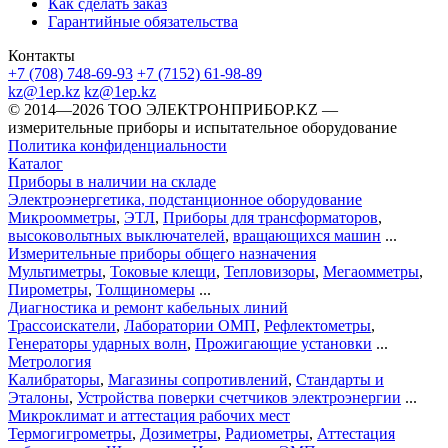
Как сделать заказ
Гарантийные обязательства
Контакты
+7 (708) 748-69-93
+7 (7152) 61-98-89
kz@1ep.kz
kz@1ep.kz
©️ 2014—2026
ТОО ЭЛЕКТРОНПРИБОР.KZ
—
измерительные приборы и испытательное оборудование
Политика конфиденциальности
Каталог
Приборы в наличии на складе
Электроэнергетика, подстанционное оборудование
Микроомметры
,
ЭТЛ
,
Приборы для трансформаторов
,
высоковольтных выключателей
,
вращающихся машин
...
Измерительные приборы общего назначения
Мультиметры
,
Токовые клещи
,
Тепловизоры
,
Мегаомметры
,
Пирометры
,
Толщиномеры
...
Диагностика и ремонт кабельных линий
Трассоискатели
,
Лаборатории ОМП
,
Рефлектометры
,
Генераторы ударных волн
,
Прожигающие установки
...
Метрология
Калибраторы
,
Магазины сопротивлений
,
Стандарты и
Эталоны
,
Устройства поверки счетчиков электроэнергии
...
Микроклимат и аттестация рабочих мест
Термогигрометры
,
Дозиметры
,
Радиометры
,
Аттестация