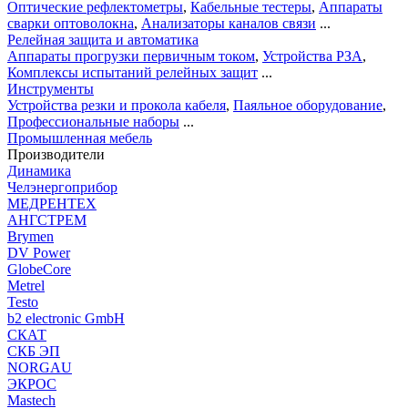
Оптические рефлектометры
,
Кабельные тестеры
,
Аппараты
сварки оптоволокна
,
Анализаторы каналов связи
...
Релейная защита и автоматика
Аппараты прогрузки первичным током
,
Устройства РЗА
,
Комплексы испытаний релейных защит
...
Инструменты
Устройства резки и прокола кабеля
,
Паяльное оборудование
,
Профессиональные наборы
...
Промышленная мебель
Производители
Динамика
Челэнергоприбор
МЕДРЕНТЕХ
АНГСТРЕМ
Brymen
DV Power
GlobeCore
Metrel
Testo
b2 electronic GmbH
СКАТ
СКБ ЭП
NORGAU
ЭКРОС
Mastech