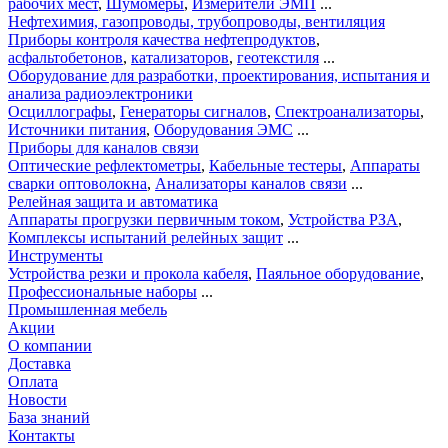
рабочих мест
,
Шумомеры
,
Измерители ЭМП
...
Нефтехимия, газопроводы, трубопроводы, вентиляция
Приборы контроля качества нефтепродуктов
,
асфальтобетонов
,
катализаторов
,
геотекстиля
...
Оборудование для разработки, проектирования, испытания и
анализа радиоэлектроники
Осциллографы
,
Генераторы сигналов
,
Спектроанализаторы
,
Источники питания
,
Оборудования ЭМС
...
Приборы для каналов связи
Оптические рефлектометры
,
Кабельные тестеры
,
Аппараты
сварки оптоволокна
,
Анализаторы каналов связи
...
Релейная защита и автоматика
Аппараты прогрузки первичным током
,
Устройства РЗА
,
Комплексы испытаний релейных защит
...
Инструменты
Устройства резки и прокола кабеля
,
Паяльное оборудование
,
Профессиональные наборы
...
Промышленная мебель
Акции
О компании
Доставка
Оплата
Новости
База знаний
Контакты