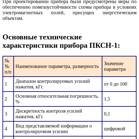
При проектировании прибора были предусмотрены меры по
обеспечению помехоустойчивости схемы прибора в условиях
электромагнитных полей, присущих энергетическим
объектам.
Основные технические
характеристики прибора ПКСН-1:
№
Значение
№
Наименование параметра, размерность
параметра
п/п
Диапазон контролируемых усилий
1
от 0 до 100
нажатия, кГс
Основная относительная погрешность,
2
1,5
%
Дискретность контроля усилий
3
0,1
нажатия, кГс
Вид представляемой информации о
4
цифровой
контролируемом усилии