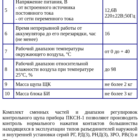
Напряжение питания, В
- от встроенного источника
5
12,6В
постоянного тока
220±22В;50Гц
- от сети переменного тока
Время непрерывной работы от
6
аккумулятора до его перезарядки, час
16
(не менее)
Рабочий диапазон температуры
7
от 0 до + 40
окружающего воздуха, °С
Рабочий диапазон относительной
8
влажности воздуха при температуре
до 98
25°С, %
9
Масса щупа ЩК
не более 2 кг
10
Масса блока БИ
не более 3 кг
Комплект сменных частей и диапазон регулировок
контрольного щупа прибора ПКСН-1 позволяют производить
контроль нормального нажатия контактов большинства
находящихся в эксплуатации типов разъединителей наружной
и внутренней установки серий РГ, РД(3), РНД(З), ЗРО, РВ(3) и