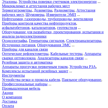
Эталоны
,
Устройства поверки счетчиков электроэнергии
...
Микроклимат и аттестация рабочих мест
Термогигрометры
,
Дозиметры
,
Радиометры
,
Аттестация
рабочих мест
,
Шумомеры
,
Измерители ЭМП
...
Нефтехимия, газопроводы, трубопроводы, вентиляция
Приборы контроля качества нефтепродуктов
,
асфальтобетонов
,
катализаторов
,
геотекстиля
...
Оборудование для разработки, проектирования, испытания и
анализа радиоэлектроники
Осциллографы
,
Генераторы сигналов
,
Спектроанализаторы
,
Источники питания
,
Оборудования ЭМС
...
Приборы для каналов связи
Оптические рефлектометры
,
Кабельные тестеры
,
Аппараты
сварки оптоволокна
,
Анализаторы каналов связи
...
Релейная защита и автоматика
Аппараты прогрузки первичным током
,
Устройства РЗА
,
Комплексы испытаний релейных защит
...
Инструменты
Устройства резки и прокола кабеля
,
Паяльное оборудование
,
Профессиональные наборы
...
Промышленная мебель
Акции
О компании
Доставка
Оплата