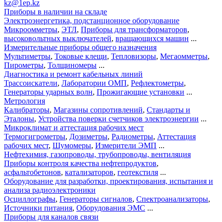
kz@1ep.kz
Приборы в наличии на складе
Электроэнергетика, подстанционное оборудование
Микроомметры
,
ЭТЛ
,
Приборы для трансформаторов
,
высоковольтных выключателей
,
вращающихся машин
...
Измерительные приборы общего назначения
Мультиметры
,
Токовые клещи
,
Тепловизоры
,
Мегаомметры
,
Пирометры
,
Толщиномеры
...
Диагностика и ремонт кабельных линий
Трассоискатели
,
Лаборатории ОМП
,
Рефлектометры
,
Генераторы ударных волн
,
Прожигающие установки
...
Метрология
Калибраторы
,
Магазины сопротивлений
,
Стандарты и
Эталоны
,
Устройства поверки счетчиков электроэнергии
...
Микроклимат и аттестация рабочих мест
Термогигрометры
,
Дозиметры
,
Радиометры
,
Аттестация
рабочих мест
,
Шумомеры
,
Измерители ЭМП
...
Нефтехимия, газопроводы, трубопроводы, вентиляция
Приборы контроля качества нефтепродуктов
,
асфальтобетонов
,
катализаторов
,
геотекстиля
...
Оборудование для разработки, проектирования, испытания и
анализа радиоэлектроники
Осциллографы
,
Генераторы сигналов
,
Спектроанализаторы
,
Источники питания
,
Оборудования ЭМС
...
Приборы для каналов связи