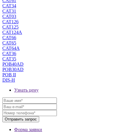
CAT61
CAT34
CAT31
CAT03
CAT126
CAT125
CAT124A
CAT66
CAT65
CAT64A
CAT36
CAT35
POB40AD
POB30AD
POB II
DIS-H
Узнать цену
Форма заявки