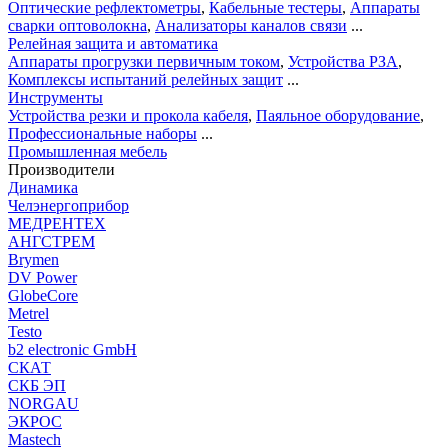
Оптические рефлектометры
,
Кабельные тестеры
,
Аппараты
сварки оптоволокна
,
Анализаторы каналов связи
...
Релейная защита и автоматика
Аппараты прогрузки первичным током
,
Устройства РЗА
,
Комплексы испытаний релейных защит
...
Инструменты
Устройства резки и прокола кабеля
,
Паяльное оборудование
,
Профессиональные наборы
...
Промышленная мебель
Производители
Динамика
Челэнергоприбор
МЕДРЕНТЕХ
АНГСТРЕМ
Brymen
DV Power
GlobeCore
Metrel
Testo
b2 electronic GmbH
СКАТ
СКБ ЭП
NORGAU
ЭКРОС
Mastech