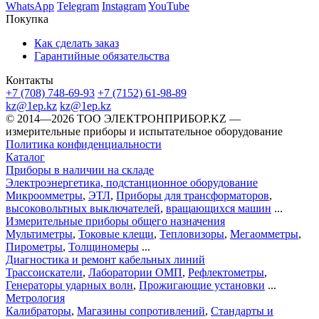
WhatsApp
Telegram
Instagram
YouTube
Покупка
Как сделать заказ
Гарантийные обязательства
Контакты
+7 (708) 748-69-93
+7 (7152) 61-98-89
kz@1ep.kz
kz@1ep.kz
©️ 2014—2026
ТОО ЭЛЕКТРОНПРИБОР.KZ
—
измерительные приборы и испытательное оборудование
Политика конфиденциальности
Каталог
Приборы в наличии на складе
Электроэнергетика, подстанционное оборудование
Микроомметры
,
ЭТЛ
,
Приборы для трансформаторов
,
высоковольтных выключателей
,
вращающихся машин
...
Измерительные приборы общего назначения
Мультиметры
,
Токовые клещи
,
Тепловизоры
,
Мегаомметры
,
Пирометры
,
Толщиномеры
...
Диагностика и ремонт кабельных линий
Трассоискатели
,
Лаборатории ОМП
,
Рефлектометры
,
Генераторы ударных волн
,
Прожигающие установки
...
Метрология
Калибраторы
,
Магазины сопротивлений
,
Стандарты и