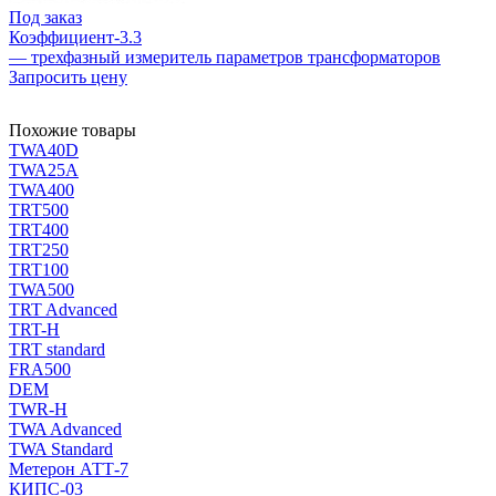
Под заказ
Коэффициент-3.3
— трехфазный измеритель параметров трансформаторов
Запросить цену
Похожие товары
TWA40D
TWA25A
TWA400
TRT500
TRT400
TRT250
TRT100
TWA500
TRT Advanced
TRT-H
TRT standard
FRA500
DEM
TWR-H
TWA Advanced
TWA Standard
Метерон АТТ-7
КИПС-03