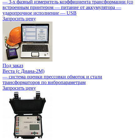
— 3-х фазный измеритель коэффициента трансформации (со
встроенным принтером — питание от аккумулятора —
ударопрочное исполнение — USB
Запросить цену
Под заказ
Веста (c Диана-2М)
— система оценки прессовки обмоток и стали
трансформаторов по вибропараметрам
Запросить цену