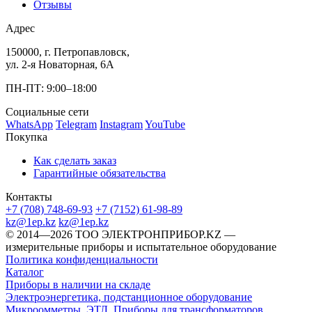
Отзывы
Адрес
150000, г. Петропавловск,
ул. 2-я Новаторная, 6А
ПН-ПТ: 9:00–18:00
Социальные сети
WhatsApp
Telegram
Instagram
YouTube
Покупка
Как сделать заказ
Гарантийные обязательства
Контакты
+7 (708) 748-69-93
+7 (7152) 61-98-89
kz@1ep.kz
kz@1ep.kz
©️ 2014—2026
ТОО ЭЛЕКТРОНПРИБОР.KZ
—
измерительные приборы и испытательное оборудование
Политика конфиденциальности
Каталог
Приборы в наличии на складе
Электроэнергетика, подстанционное оборудование
Микроомметры
,
ЭТЛ
,
Приборы для трансформаторов
,