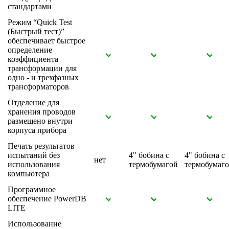
стандартами
Режим “Quick Test
(Быстрый тест)”
обеспечивает быстрое
определение
коэффициента
трансформации для
одно - и трехфазных
трансформаторов
Отделение для
хранения проводов
размещено внутри
корпуса прибора
Печать результатов
испытаний без
4" бобина с
4" бобина с
нет
использования
термобумагой
термобумаг
компьютера
Программное
обеспечение PowerDB
LITE
Использование