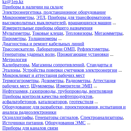
kz@1ep.kz
Приборы в наличии на складе
Электроэнергетика, подстанционное оборудование
Микроомметры
,
ЭТЛ
,
Приборы для трансформаторов
,
высоковольтных выключателей
,
вращающихся машин
...
Измерительные приборы общего назначения
Мультиметры
,
Токовые клещи
,
Тепловизоры
,
Мегаомметры
,
Пирометры
,
Толщиномеры
...
Диагностика и ремонт кабельных линий
Трассоискатели
,
Лаборатории ОМП
,
Рефлектометры
,
Генераторы ударных волн
,
Прожигающие установки
...
Метрология
Калибраторы
,
Магазины сопротивлений
,
Стандарты и
Эталоны
,
Устройства поверки счетчиков электроэнергии
...
Микроклимат и аттестация рабочих мест
Термогигрометры
,
Дозиметры
,
Радиометры
,
Аттестация
рабочих мест
,
Шумомеры
,
Измерители ЭМП
...
Нефтехимия, газопроводы, трубопроводы, вентиляция
Приборы контроля качества нефтепродуктов
,
асфальтобетонов
,
катализаторов
,
геотекстиля
...
Оборудование для разработки, проектирования, испытания и
анализа радиоэлектроники
Осциллографы
,
Генераторы сигналов
,
Спектроанализаторы
,
Источники питания
,
Оборудования ЭМС
...
Приборы для каналов связи