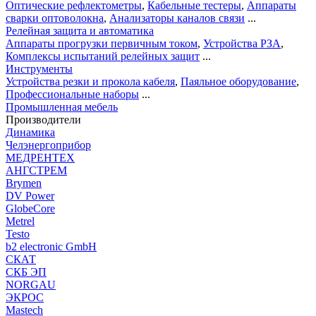
Оптические рефлектометры
,
Кабельные тестеры
,
Аппараты
сварки оптоволокна
,
Анализаторы каналов связи
...
Релейная защита и автоматика
Аппараты прогрузки первичным током
,
Устройства РЗА
,
Комплексы испытаний релейных защит
...
Инструменты
Устройства резки и прокола кабеля
,
Паяльное оборудование
,
Профессиональные наборы
...
Промышленная мебель
Производители
Динамика
Челэнергоприбор
МЕДРЕНТЕХ
АНГСТРЕМ
Brymen
DV Power
GlobeCore
Metrel
Testo
b2 electronic GmbH
СКАТ
СКБ ЭП
NORGAU
ЭКРОС
Mastech