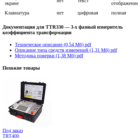
нет
текст
экране
отображени
Клавиатура
нет
цифровая
полная
Документация для TTR330 — 3-х фазный измеритель
коэффициента трансформации
Техническое описание (0,54 Мб)
pdf
Описание типа средств измерений (1,31 Мб)
pdf
Методика поверки (1,38 Мб)
pdf
Похожие товары
Под заказ
TRT400