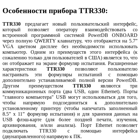
Особенности прибора TTR330:
TTR330
предлагает новый пользовательский интерфейс,
который позволяет оператору взаимодействовать со
встроенной программной системой PowerDB ONBOARD
через полную QWERTY клавиатуру, что отображется на 5.7”
VGA цветном дисплее без необходимости использовать
компьютер. Одним из преимуществ этого интерфейса (к
сожалению только для пользователей в США) является то, что
он отображает на экране формуляр испытания. Расширенные
характеристики
TTR330
позволяют пользователю
настраивать эти формуляры испытаний с помощью
дополнительно устанавливаемой полной версии PowerDB.
Другим преимуществом
TTR330
являются три
коммуникационных порта (два USB, один Ethernet). Порты
"главного компьютера" USB могут использоваться для того,
чтобы напрямую подсоединиться к дополнительно
установленному принтеру (чтобы напечатать заполненный
8.5” x 11” формуляр испытания) и для хранения данных на
USB флэш-карте (для более поздней печати, изучения,
архивирования, и/или анализа). Порт Ethernet позволяет
подключать TTR330 с помощью интерфейса
(двунаправленного) напрямую к ПК.