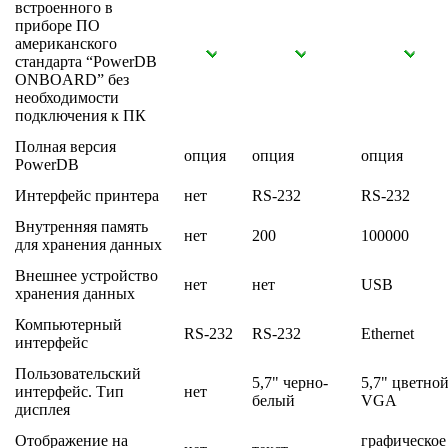
встроенного в
приборе ПО
американского
стандарта “PowerDB
ONBOARD” без
необходимости
подключения к ПК
Полная версия
опция
опция
опция
PowerDB
Интерфейс принтера
нет
RS-232
RS-232
Внутренняя память
нет
200
100000
для хранения данных
Внешнее устройство
нет
нет
USB
хранения данных
Компьютерный
RS-232
RS-232
Ethernet
интерфейс
Пользовательский
5,7" черно-
5,7" цветно
интерфейс. Тип
нет
белый
VGA
дисплея
Отображение на
графическое