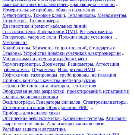
высоковольтных выключателей
,
вращающихся машин
...
Измерительные приборы общего назначения
Мультиметры
,
Токовые клещи
,
Тепловизоры
,
Мегаомметры
,
Пирометры
,
Толщиномеры
...
Диагностика и ремонт кабельных линий
Трассоискатели
,
Лаборатории ОМП
,
Рефлектометры
,
Генераторы ударных волн
,
Прожигающие установки
...
Метрология
Калибраторы
,
Магазины сопротивлений
,
Стандарты и
Эталоны
,
Устройства поверки счетчиков электроэнергии
...
Микроклимат и аттестация рабочих мест
Термогигрометры
,
Дозиметры
,
Радиометры
,
Аттестация
рабочих мест
,
Шумомеры
,
Измерители ЭМП
...
Нефтехимия, газопроводы, трубопроводы, вентиляция
Приборы контроля качества нефтепродуктов
,
асфальтобетонов
,
катализаторов
,
геотекстиля
...
Оборудование для разработки, проектирования, испытания и
анализа радиоэлектроники
Осциллографы
,
Генераторы сигналов
,
Спектроанализаторы
,
Источники питания
,
Оборудования ЭМС
...
Приборы для каналов связи
Оптические рефлектометры
,
Кабельные тестеры
,
Аппараты
сварки оптоволокна
,
Анализаторы каналов связи
...
Релейная защита и автоматика
Аппараты прогрузки первичным током
,
Устройства РЗА
,