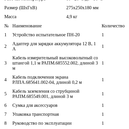
Размер (ШхГхВ)
275х250х180 мм
Масса
4,9 кг
№
Наименование
Количество
1
Устройство испытательное ПН-20
1
Адаптер для зарядки аккумулятора 12 В, 1
2
1
А
Кабель измерительный высоковольтный со
3
штангой 1,1 м РАПМ.685552.002, длиной 3
1
м
Кабель подключения экрана
4
1
РЛПА.685641.002-04, длиной 0,2 м
Кабель заземления со струбциной
5
1
РАПМ.685549.001, длиной 3 м
6
Сумка для аксессуаров
1
7
Упаковка транспортная
1
8
Руководство по эксплуатации
1