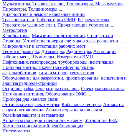
Мультиметры
,
Токовые клещи
,
Тепловизоры
,
Мегаомметры
,
Пирометры
,
Толщиномеры
...
Диагностика и ремонт кабельных линий
Трассоискатели
,
Лаборатории ОМП
,
Рефлектометры
,
Генераторы ударных волн
,
Прожигающие установки
...
Метрология
Калибраторы
,
Магазины сопротивлений
,
Стандарты и
Эталоны
,
Устройства поверки счетчиков электроэнергии
...
Микроклимат и аттестация рабочих мест
Термогигрометры
,
Дозиметры
,
Радиометры
,
Аттестация
рабочих мест
,
Шумомеры
,
Измерители ЭМП
...
Нефтехимия, газопроводы, трубопроводы, вентиляция
Приборы контроля качества нефтепродуктов
,
асфальтобетонов
,
катализаторов
,
геотекстиля
...
Оборудование для разработки, проектирования, испытания и
анализа радиоэлектроники
Осциллографы
,
Генераторы сигналов
,
Спектроанализаторы
,
Источники питания
,
Оборудования ЭМС
...
Приборы для каналов связи
Оптические рефлектометры
,
Кабельные тестеры
,
Аппараты
сварки оптоволокна
,
Анализаторы каналов связи
...
Релейная защита и автоматика
Аппараты прогрузки первичным током
,
Устройства РЗА
,
Комплексы испытаний релейных защит
...
Инструменты