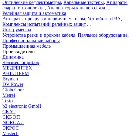
Оптические рефлектометры
,
Кабельные тестеры
,
Аппараты
сварки оптоволокна
,
Анализаторы каналов связи
...
Релейная защита и автоматика
Аппараты прогрузки первичным током
,
Устройства РЗА
,
Комплексы испытаний релейных защит
...
Инструменты
Устройства резки и прокола кабеля
,
Паяльное оборудование
,
Профессиональные наборы
...
Промышленная мебель
Производители
Динамика
Челэнергоприбор
МЕДРЕНТЕХ
АНГСТРЕМ
Brymen
DV Power
GlobeCore
Metrel
Testo
b2 electronic GmbH
СКАТ
СКБ ЭП
NORGAU
ЭКРОС
Mastech