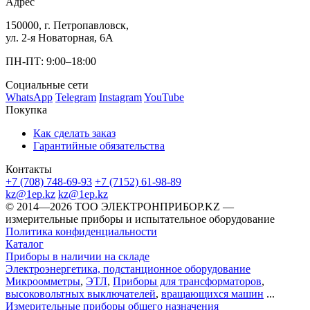
Адрес
150000, г. Петропавловск,
ул. 2-я Новаторная, 6А
ПН-ПТ: 9:00–18:00
Социальные сети
WhatsApp
Telegram
Instagram
YouTube
Покупка
Как сделать заказ
Гарантийные обязательства
Контакты
+7 (708) 748-69-93
+7 (7152) 61-98-89
kz@1ep.kz
kz@1ep.kz
©️ 2014—2026
ТОО ЭЛЕКТРОНПРИБОР.KZ
—
измерительные приборы и испытательное оборудование
Политика конфиденциальности
Каталог
Приборы в наличии на складе
Электроэнергетика, подстанционное оборудование
Микроомметры
,
ЭТЛ
,
Приборы для трансформаторов
,
высоковольтных выключателей
,
вращающихся машин
...
Измерительные приборы общего назначения