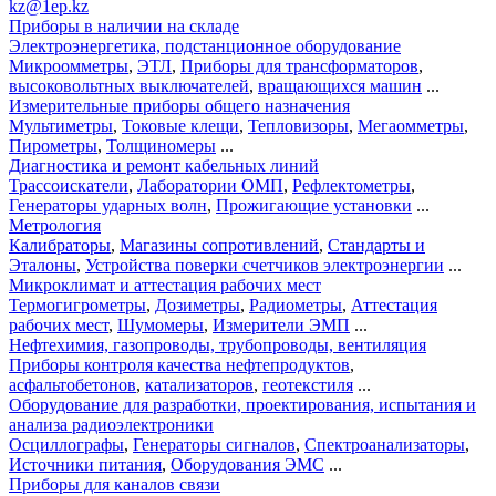
kz@1ep.kz
Приборы в наличии на складе
Электроэнергетика, подстанционное оборудование
Микроомметры
,
ЭТЛ
,
Приборы для трансформаторов
,
высоковольтных выключателей
,
вращающихся машин
...
Измерительные приборы общего назначения
Мультиметры
,
Токовые клещи
,
Тепловизоры
,
Мегаомметры
,
Пирометры
,
Толщиномеры
...
Диагностика и ремонт кабельных линий
Трассоискатели
,
Лаборатории ОМП
,
Рефлектометры
,
Генераторы ударных волн
,
Прожигающие установки
...
Метрология
Калибраторы
,
Магазины сопротивлений
,
Стандарты и
Эталоны
,
Устройства поверки счетчиков электроэнергии
...
Микроклимат и аттестация рабочих мест
Термогигрометры
,
Дозиметры
,
Радиометры
,
Аттестация
рабочих мест
,
Шумомеры
,
Измерители ЭМП
...
Нефтехимия, газопроводы, трубопроводы, вентиляция
Приборы контроля качества нефтепродуктов
,
асфальтобетонов
,
катализаторов
,
геотекстиля
...
Оборудование для разработки, проектирования, испытания и
анализа радиоэлектроники
Осциллографы
,
Генераторы сигналов
,
Спектроанализаторы
,
Источники питания
,
Оборудования ЭМС
...
Приборы для каналов связи