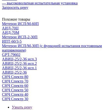
— высоковольтная испытательная установка
Запросить цену
Похожие товары
Метерон ИСП/М-60П
АИД-70Ц
АИД-70М
Метерон ИСП-2-30П
ИПТ-60/3-5
Метерон ИСП/М-30П (с функцией испытания постоянным
напряжением)
GPT-79602
АВИЦ-25/2-36 исп.3
АВИЦ-25/2-36 исп.2
АВИЦ-25/2-36 исп.1
АВИЦ-25/2-36
СНЧ Спектр 80
СНЧ Спектр 70
СНЧ Спектр 60
СНЧ Спектр 50
СНЧ Спектр 40
СНЧ Спектр 30
Узнать цену