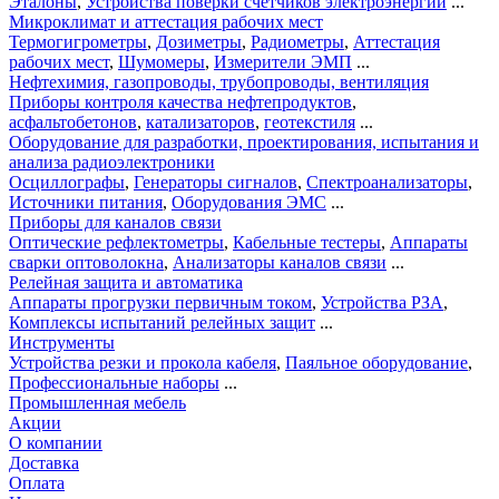
Эталоны
,
Устройства поверки счетчиков электроэнергии
...
Микроклимат и аттестация рабочих мест
Термогигрометры
,
Дозиметры
,
Радиометры
,
Аттестация
рабочих мест
,
Шумомеры
,
Измерители ЭМП
...
Нефтехимия, газопроводы, трубопроводы, вентиляция
Приборы контроля качества нефтепродуктов
,
асфальтобетонов
,
катализаторов
,
геотекстиля
...
Оборудование для разработки, проектирования, испытания и
анализа радиоэлектроники
Осциллографы
,
Генераторы сигналов
,
Спектроанализаторы
,
Источники питания
,
Оборудования ЭМС
...
Приборы для каналов связи
Оптические рефлектометры
,
Кабельные тестеры
,
Аппараты
сварки оптоволокна
,
Анализаторы каналов связи
...
Релейная защита и автоматика
Аппараты прогрузки первичным током
,
Устройства РЗА
,
Комплексы испытаний релейных защит
...
Инструменты
Устройства резки и прокола кабеля
,
Паяльное оборудование
,
Профессиональные наборы
...
Промышленная мебель
Акции
О компании
Доставка
Оплата