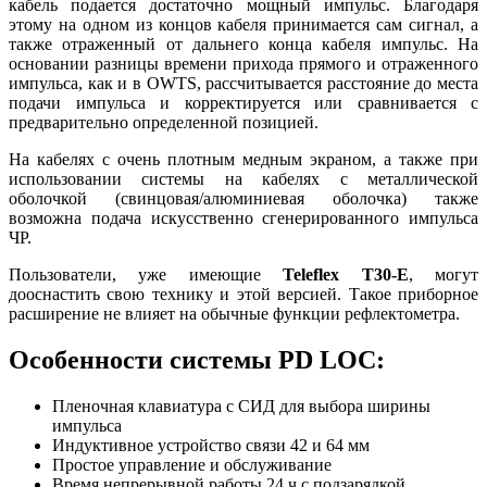
кабель подается достаточно мощный импульс. Благодаря
этому на одном из концов кабеля принимается сам сигнал, а
также отраженный от дальнего конца кабеля импульс. На
основании разницы времени прихода прямого и отраженного
импульса, как и в OWTS, рассчитывается расстояние до места
подачи импульса и корректируется или сравнивается с
предварительно определенной позицией.
На кабелях с очень плотным медным экраном, а также при
использовании системы на кабелях с металлической
оболочкой (свинцовая/алюминиевая оболочка) также
возможна подача искусственно сгенерированного импульса
ЧР.
Пользователи, уже имеющие
Teleflex T30-E
, могут
дооснастить свою технику и этой версией. Такое приборное
расширение не влияет на обычные функции рефлектометра.
Особенности системы PD LOC:
Пленочная клавиатура с СИД для выбора ширины
импульса
Индуктивное устройство связи 42 и 64 мм
Простое управление и обслуживание
Время непрерывной работы 24 ч с подзарядкой