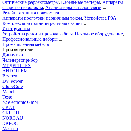
Оптические рефлектометры
,
Кабельные тестеры
,
Аппараты
сварки оптоволокна
,
Анализаторы каналов связи
...
Релейная защита и автоматика
Аппараты прогрузки первичным током
,
Устройства РЗА
,
Комплексы испытаний релейных защит
...
Инструменты
Устройства резки и прокола кабеля
,
Паяльное оборудование
,
Профессиональные наборы
...
Промышленная мебель
Производители
Динамика
Челэнергоприбор
МЕДРЕНТЕХ
АНГСТРЕМ
Brymen
DV Power
GlobeCore
Metrel
Testo
b2 electronic GmbH
СКАТ
СКБ ЭП
NORGAU
ЭКРОС
Mastech