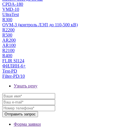
CPDA-180
VMD-10
UltraTest
R300
OVM-3 (контроль ЛЭП до 110-500 кВ)
R2200
R500
AR200
AR100
R2100
R400
FLIR SI124
ФИЛИН-6+
Test-PD
Filter-PD/10
Узнать цену
Форма заявки