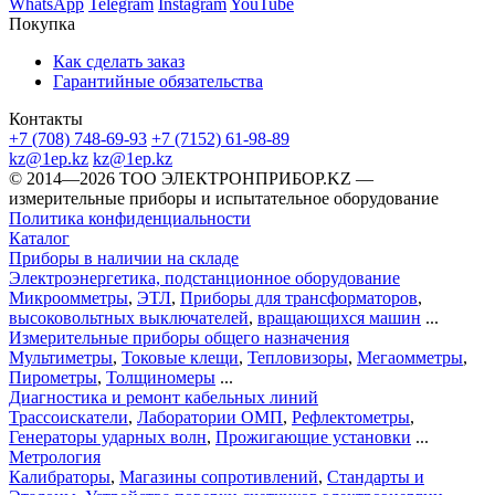
WhatsApp
Telegram
Instagram
YouTube
Покупка
Как сделать заказ
Гарантийные обязательства
Контакты
+7 (708) 748-69-93
+7 (7152) 61-98-89
kz@1ep.kz
kz@1ep.kz
©️ 2014—2026
ТОО ЭЛЕКТРОНПРИБОР.KZ
—
измерительные приборы и испытательное оборудование
Политика конфиденциальности
Каталог
Приборы в наличии на складе
Электроэнергетика, подстанционное оборудование
Микроомметры
,
ЭТЛ
,
Приборы для трансформаторов
,
высоковольтных выключателей
,
вращающихся машин
...
Измерительные приборы общего назначения
Мультиметры
,
Токовые клещи
,
Тепловизоры
,
Мегаомметры
,
Пирометры
,
Толщиномеры
...
Диагностика и ремонт кабельных линий
Трассоискатели
,
Лаборатории ОМП
,
Рефлектометры
,
Генераторы ударных волн
,
Прожигающие установки
...
Метрология
Калибраторы
,
Магазины сопротивлений
,
Стандарты и