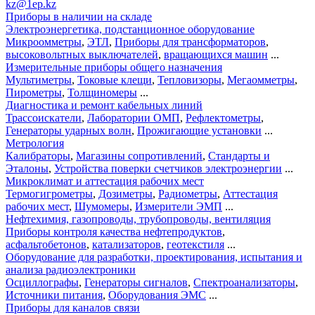
kz@1ep.kz
Приборы в наличии на складе
Электроэнергетика, подстанционное оборудование
Микроомметры
,
ЭТЛ
,
Приборы для трансформаторов
,
высоковольтных выключателей
,
вращающихся машин
...
Измерительные приборы общего назначения
Мультиметры
,
Токовые клещи
,
Тепловизоры
,
Мегаомметры
,
Пирометры
,
Толщиномеры
...
Диагностика и ремонт кабельных линий
Трассоискатели
,
Лаборатории ОМП
,
Рефлектометры
,
Генераторы ударных волн
,
Прожигающие установки
...
Метрология
Калибраторы
,
Магазины сопротивлений
,
Стандарты и
Эталоны
,
Устройства поверки счетчиков электроэнергии
...
Микроклимат и аттестация рабочих мест
Термогигрометры
,
Дозиметры
,
Радиометры
,
Аттестация
рабочих мест
,
Шумомеры
,
Измерители ЭМП
...
Нефтехимия, газопроводы, трубопроводы, вентиляция
Приборы контроля качества нефтепродуктов
,
асфальтобетонов
,
катализаторов
,
геотекстиля
...
Оборудование для разработки, проектирования, испытания и
анализа радиоэлектроники
Осциллографы
,
Генераторы сигналов
,
Спектроанализаторы
,
Источники питания
,
Оборудования ЭМС
...
Приборы для каналов связи