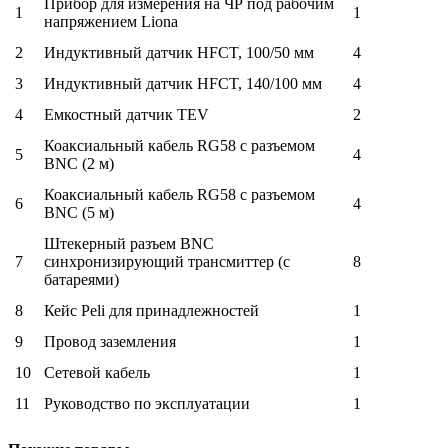
Прибор для измерения на ЧР под рабочим
1
1
напряжением Liona
2
Индуктивный датчик HFCT, 100/50 мм
4
3
Индуктивный датчик HFCT, 140/100 мм
4
4
Емкостный датчик TEV
2
Коаксиальный кабель RG58 с разъемом
5
4
BNC (2 м)
Коаксиальный кабель RG58 с разъемом
6
4
BNC (5 м)
Штекерный разъем BNC
7
синхронизирующий трансмиттер (с
8
батареями)
8
Кейс Peli для принадлежностей
1
9
Провод заземления
1
10
Сетевой кабель
1
11
Руководство по эксплуатации
1