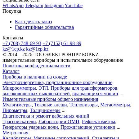
WhatsApp
Telegram
Instagram
YouTube
Покупка
Как сделать заказ
Гарантийные обязательства
Контакты
+7 (708) 748-69-93
+7 (7152) 61-98-89
kz@1ep.kz
kz@1ep.kz
©️ 2014—2026
ТОО ЭЛЕКТРОНПРИБОР.KZ
—
измерительные приборы и испытательное оборудование
Политика конфиденциальности
Каталог
Приборы в наличии на складе
Электроэнергетика, подстанционное оборудование
Микроомметры
,
ЭТЛ
,
Приборы для трансформаторов
,
высоковольтных выключателей
,
вращающихся машин
...
Измерительные приборы общего назначения
Мультиметры
,
Токовые клещи
,
Тепловизоры
,
Мегаомметры
,
Пирометры
,
Толщиномеры
...
Диагностика и ремонт кабельных линий
Трассоискатели
,
Лаборатории ОМП
,
Рефлектометры
,
Генераторы ударных волн
,
Прожигающие установки
...
Метрология
Калибраторы
,
Магазины сопротивлений
,
Стандарты и