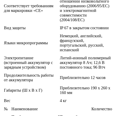
отношении низковольтного
Соответствует требованиям
оборудованию (2006/95/EC)
для маркировки «СЕ»
и электромагнитной
совместимости
(2004/108/EC)
Вид защиты
IP 67 в закрытом состоянии
Немецкий, английский,
французский,
Языки микропрограммы
португальский, русский,
испанский
Электропитание
Литий-ионный полимерный
(встроенный аккумулятор с
аккумулятор 8 Ач; 12,6 В
зарядным устройством)
постоянного тока; 96 Втч
Продолжительность работы
Приблизительно 12 часов
от аккумулятора
Приблизительно 190 x 260 x
Габариты (Ш x В x Г)
160 мм
Вес
4 кг
№
Наименование
Количество