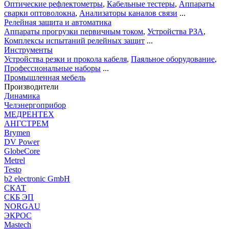
Оптические рефлектометры
,
Кабельные тестеры
,
Аппараты
сварки оптоволокна
,
Анализаторы каналов связи
...
Релейная защита и автоматика
Аппараты прогрузки первичным током
,
Устройства РЗА
,
Комплексы испытаний релейных защит
...
Инструменты
Устройства резки и прокола кабеля
,
Паяльное оборудование
,
Профессиональные наборы
...
Промышленная мебель
Производители
Динамика
Челэнергоприбор
МЕДРЕНТЕХ
АНГСТРЕМ
Brymen
DV Power
GlobeCore
Metrel
Testo
b2 electronic GmbH
СКАТ
СКБ ЭП
NORGAU
ЭКРОС
Mastech