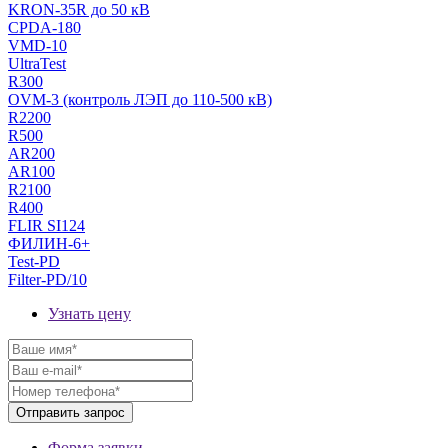
KRON-35R до 50 кВ
CPDA-180
VMD-10
UltraTest
R300
OVM-3 (контроль ЛЭП до 110-500 кВ)
R2200
R500
AR200
AR100
R2100
R400
FLIR SI124
ФИЛИН-6+
Test-PD
Filter-PD/10
Узнать цену
Форма заявки