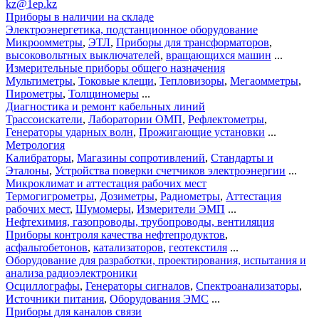
kz@1ep.kz
Приборы в наличии на складе
Электроэнергетика, подстанционное оборудование
Микроомметры
,
ЭТЛ
,
Приборы для трансформаторов
,
высоковольтных выключателей
,
вращающихся машин
...
Измерительные приборы общего назначения
Мультиметры
,
Токовые клещи
,
Тепловизоры
,
Мегаомметры
,
Пирометры
,
Толщиномеры
...
Диагностика и ремонт кабельных линий
Трассоискатели
,
Лаборатории ОМП
,
Рефлектометры
,
Генераторы ударных волн
,
Прожигающие установки
...
Метрология
Калибраторы
,
Магазины сопротивлений
,
Стандарты и
Эталоны
,
Устройства поверки счетчиков электроэнергии
...
Микроклимат и аттестация рабочих мест
Термогигрометры
,
Дозиметры
,
Радиометры
,
Аттестация
рабочих мест
,
Шумомеры
,
Измерители ЭМП
...
Нефтехимия, газопроводы, трубопроводы, вентиляция
Приборы контроля качества нефтепродуктов
,
асфальтобетонов
,
катализаторов
,
геотекстиля
...
Оборудование для разработки, проектирования, испытания и
анализа радиоэлектроники
Осциллографы
,
Генераторы сигналов
,
Спектроанализаторы
,
Источники питания
,
Оборудования ЭМС
...
Приборы для каналов связи