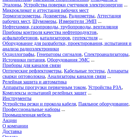
Эталоны
,
Устройства поверки счетчиков электроэнергии
...
Микроклимат и аттестация рабочих мест
Термогигрометры
,
Дозиметры
,
Радиометры
,
Аттестация
рабочих мест
,
Шумомеры
,
Измерители ЭМП
...
Нефтехимия, газопроводы, трубопроводы, вентиляция
Приборы контроля качества нефтепродуктов
,
асфальтобетонов
,
катализаторов
,
геотекстиля
...
Оборудование для разработки, проектирования, испытания и
анализа радиоэлектроники
Осциллографы
,
Генераторы сигналов
,
Спектроанализаторы
,
Источники питания
,
Оборудования ЭМС
...
Приборы для каналов связи
Оптические рефлектометры
,
Кабельные тестеры
,
Аппараты
сварки оптоволокна
,
Анализаторы каналов связи
...
Релейная защита и автоматика
Аппараты прогрузки первичным током
,
Устройства РЗА
,
Комплексы испытаний релейных защит
...
Инструменты
Устройства резки и прокола кабеля
,
Паяльное оборудование
,
Профессиональные наборы
...
Промышленная мебель
Акции
О компании
Доставка
Оплата