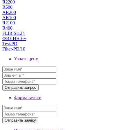
R2200
R500
AR200
AR100
R2100
R400
FLIR SI124
ФИЛИН-6+
Test-PD
Filter-PD/10
Узнать цену
Форма заявки