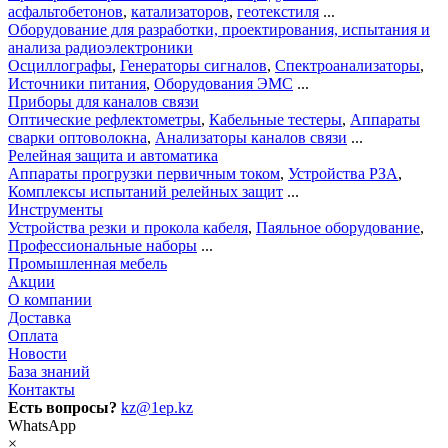
асфальтобетонов
,
катализаторов
,
геотекстиля
...
Оборудование для разработки, проектирования, испытания и
анализа радиоэлектроники
Осциллографы
,
Генераторы сигналов
,
Спектроанализаторы
,
Источники питания
,
Оборудования ЭМС
...
Приборы для каналов связи
Оптические рефлектометры
,
Кабельные тестеры
,
Аппараты
сварки оптоволокна
,
Анализаторы каналов связи
...
Релейная защита и автоматика
Аппараты прогрузки первичным током
,
Устройства РЗА
,
Комплексы испытаний релейных защит
...
Инструменты
Устройства резки и прокола кабеля
,
Паяльное оборудование
,
Профессиональные наборы
...
Промышленная мебель
Акции
О компании
Доставка
Оплата
Новости
База знаний
Контакты
Есть вопросы?
kz@1ep.kz
WhatsApp
×