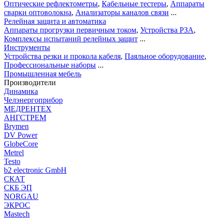
Оптические рефлектометры
,
Кабельные тестеры
,
Аппараты
сварки оптоволокна
,
Анализаторы каналов связи
...
Релейная защита и автоматика
Аппараты прогрузки первичным током
,
Устройства РЗА
,
Комплексы испытаний релейных защит
...
Инструменты
Устройства резки и прокола кабеля
,
Паяльное оборудование
,
Профессиональные наборы
...
Промышленная мебель
Производители
Динамика
Челэнергоприбор
МЕДРЕНТЕХ
АНГСТРЕМ
Brymen
DV Power
GlobeCore
Metrel
Testo
b2 electronic GmbH
СКАТ
СКБ ЭП
NORGAU
ЭКРОС
Mastech