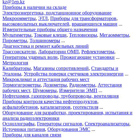
kz@1ep.kz
Приборы в наличии на складе
Электроэнергетика, подстанционное оборудование
Микроомметры
,
ЭТЛ
,
Приборы для трансформаторов
,
высоковольтных выключателей
,
вращающихся машин
...
Измерительные приборы общего назначения
Мультиметры
,
Токовые клещи
,
Тепловизоры
,
Мегаомметры
,
Пирометры
,
Толщиномеры
...
Диагностика и ремонт кабельных линий
Трассоискатели
,
Лаборатории ОМП
,
Рефлектометры
,
Генераторы ударных волн
,
Прожигающие установки
...
Метрология
Калибраторы
,
Магазины сопротивлений
,
Стандарты и
Эталоны
,
Устройства поверки счетчиков электроэнергии
...
Микроклимат и аттестация рабочих мест
Термогигрометры
,
Дозиметры
,
Радиометры
,
Аттестация
рабочих мест
,
Шумомеры
,
Измерители ЭМП
...
Нефтехимия, газопроводы, трубопроводы, вентиляция
Приборы контроля качества нефтепродуктов
,
асфальтобетонов
,
катализаторов
,
геотекстиля
...
Оборудование для разработки, проектирования, испытания и
анализа радиоэлектроники
Осциллографы
,
Генераторы сигналов
,
Спектроанализаторы
,
Источники питания
,
Оборудования ЭМС
...
Приборы для каналов связи