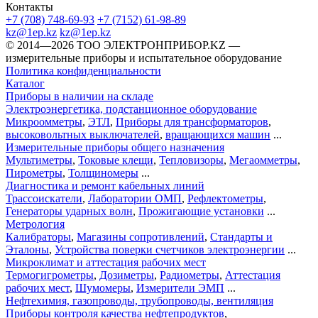
Контакты
+7 (708) 748-69-93
+7 (7152) 61-98-89
kz@1ep.kz
kz@1ep.kz
©️ 2014—2026
ТОО ЭЛЕКТРОНПРИБОР.KZ
—
измерительные приборы и испытательное оборудование
Политика конфиденциальности
Каталог
Приборы в наличии на складе
Электроэнергетика, подстанционное оборудование
Микроомметры
,
ЭТЛ
,
Приборы для трансформаторов
,
высоковольтных выключателей
,
вращающихся машин
...
Измерительные приборы общего назначения
Мультиметры
,
Токовые клещи
,
Тепловизоры
,
Мегаомметры
,
Пирометры
,
Толщиномеры
...
Диагностика и ремонт кабельных линий
Трассоискатели
,
Лаборатории ОМП
,
Рефлектометры
,
Генераторы ударных волн
,
Прожигающие установки
...
Метрология
Калибраторы
,
Магазины сопротивлений
,
Стандарты и
Эталоны
,
Устройства поверки счетчиков электроэнергии
...
Микроклимат и аттестация рабочих мест
Термогигрометры
,
Дозиметры
,
Радиометры
,
Аттестация
рабочих мест
,
Шумомеры
,
Измерители ЭМП
...
Нефтехимия, газопроводы, трубопроводы, вентиляция
Приборы контроля качества нефтепродуктов
,