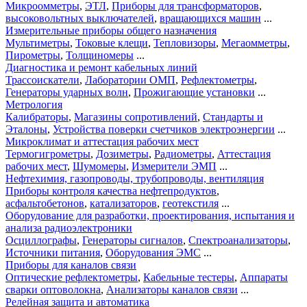
Микроомметры
,
ЭТЛ
,
Приборы для трансформаторов
,
высоковольтных выключателей
,
вращающихся машин
...
Измерительные приборы общего назначения
Мультиметры
,
Токовые клещи
,
Тепловизоры
,
Мегаомметры
,
Пирометры
,
Толщиномеры
...
Диагностика и ремонт кабельных линий
Трассоискатели
,
Лаборатории ОМП
,
Рефлектометры
,
Генераторы ударных волн
,
Прожигающие установки
...
Метрология
Калибраторы
,
Магазины сопротивлений
,
Стандарты и
Эталоны
,
Устройства поверки счетчиков электроэнергии
...
Микроклимат и аттестация рабочих мест
Термогигрометры
,
Дозиметры
,
Радиометры
,
Аттестация
рабочих мест
,
Шумомеры
,
Измерители ЭМП
...
Нефтехимия, газопроводы, трубопроводы, вентиляция
Приборы контроля качества нефтепродуктов
,
асфальтобетонов
,
катализаторов
,
геотекстиля
...
Оборудование для разработки, проектирования, испытания и
анализа радиоэлектроники
Осциллографы
,
Генераторы сигналов
,
Спектроанализаторы
,
Источники питания
,
Оборудования ЭМС
...
Приборы для каналов связи
Оптические рефлектометры
,
Кабельные тестеры
,
Аппараты
сварки оптоволокна
,
Анализаторы каналов связи
...
Релейная защита и автоматика