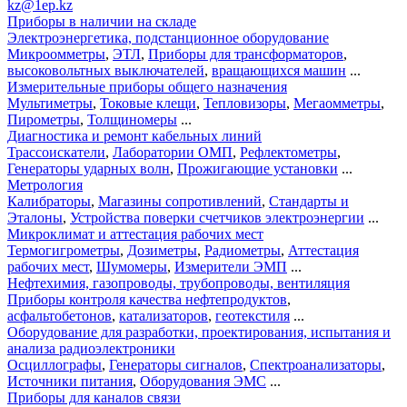
kz@1ep.kz
Приборы в наличии на складе
Электроэнергетика, подстанционное оборудование
Микроомметры
,
ЭТЛ
,
Приборы для трансформаторов
,
высоковольтных выключателей
,
вращающихся машин
...
Измерительные приборы общего назначения
Мультиметры
,
Токовые клещи
,
Тепловизоры
,
Мегаомметры
,
Пирометры
,
Толщиномеры
...
Диагностика и ремонт кабельных линий
Трассоискатели
,
Лаборатории ОМП
,
Рефлектометры
,
Генераторы ударных волн
,
Прожигающие установки
...
Метрология
Калибраторы
,
Магазины сопротивлений
,
Стандарты и
Эталоны
,
Устройства поверки счетчиков электроэнергии
...
Микроклимат и аттестация рабочих мест
Термогигрометры
,
Дозиметры
,
Радиометры
,
Аттестация
рабочих мест
,
Шумомеры
,
Измерители ЭМП
...
Нефтехимия, газопроводы, трубопроводы, вентиляция
Приборы контроля качества нефтепродуктов
,
асфальтобетонов
,
катализаторов
,
геотекстиля
...
Оборудование для разработки, проектирования, испытания и
анализа радиоэлектроники
Осциллографы
,
Генераторы сигналов
,
Спектроанализаторы
,
Источники питания
,
Оборудования ЭМС
...
Приборы для каналов связи