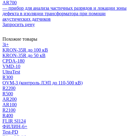
AR700
— прибор для анализа частичных разрядов и локации зоны
дефекта в изоляции трансформатора при помощи
акустических датчиков
Запросить цену
Похожие товары
3i+
KRON-35R до 100 кВ
KRON-35R до 50 кВ
CPDA-180
VMD-10
UltraTest
R300
OVM-3 (контроль ЛЭП до 110-500 кВ)
R2200
R500
AR200
AR100
R2100
R400
FLIR SI124
ФИЛИН-6+
Test-PD