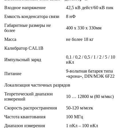
Входное напряжение
42,5 кВ дейст/60 кВ пик
Емкость конденсатора связи
8 нФ
Габаритные размеры не
400 х 330 х 330мм
более
Масса
не более 18 кг
Калибратор CAL1B
0,1 / 0,2 / 0,5 / 1 / 2 / 5 / 10
Импульсный заряд
нКл
9-вольтная батарея типа
Питание
«крона», DIN/МЭК 6F22
Локализация частичных разрядов
Теоретический диапазон
10 … 12800 м (80 м/мкс)
измерений
Скорость распространения
50-120 м/мсек
Частота квантования
100 МГц
Диапазон измерения
1 пКл – 100 нКл