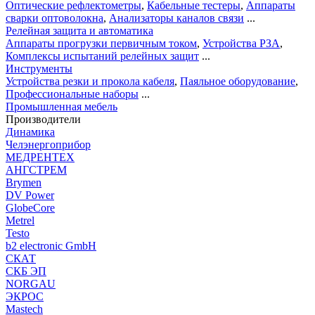
Оптические рефлектометры
,
Кабельные тестеры
,
Аппараты
сварки оптоволокна
,
Анализаторы каналов связи
...
Релейная защита и автоматика
Аппараты прогрузки первичным током
,
Устройства РЗА
,
Комплексы испытаний релейных защит
...
Инструменты
Устройства резки и прокола кабеля
,
Паяльное оборудование
,
Профессиональные наборы
...
Промышленная мебель
Производители
Динамика
Челэнергоприбор
МЕДРЕНТЕХ
АНГСТРЕМ
Brymen
DV Power
GlobeCore
Metrel
Testo
b2 electronic GmbH
СКАТ
СКБ ЭП
NORGAU
ЭКРОС
Mastech