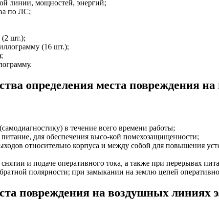
ой линии, мощностей, энергий;
ва по ЛС;
(2 шт.);
иллограмму (16 шт.);
;
лограмму.
тва определения места повреждения на 
самодиагностику) в течение всего времени работы;
я питание, для обеспечения высо-кой помехозащищенности;
выходов относительно корпуса и между собой для повышения ус
и снятии и подаче оперативного тока, а также при перерывах п
братной полярности; при замыкании на землю цепей оперативно
ста повреждения на воздушных линиях э