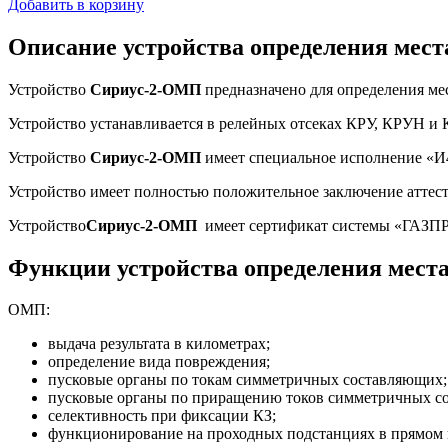
Добавить в корзину
Описание устройства определения мест
Устройство
Сириус-2-ОМП
предназначено для определения ме
Устройство
устанавливается в релейных отсеках КРУ, КРУН и 
Устройство
Сириус-2-ОМП
имеет специальное исполнение «И
Устройство
имеет полностью положительное заключение аттес
Устройство
Сириус-2-ОМП
имеет сертификат системы «ГАЗП
Функции устройства определения мест
ОМП:
выдача результата в километрах;
определение вида повреждения;
пусковые органы по токам симметричных составляющих;
пусковые органы по приращению токов симметричных с
селективность при фиксации КЗ;
функционирование на проходных подстанциях в прямом 