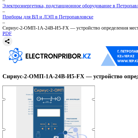
–
Электроэнергетика, подстанционное оборудование в Петропав
–
Приборы для ВЛ и ЛЭП в Петропавловске
–
Сириус-2-ОМП-1А-24В-И5-FX — устройство определения места
PDF
Сириус-2-ОМП-1А-24В-И5-FX — устройство опред