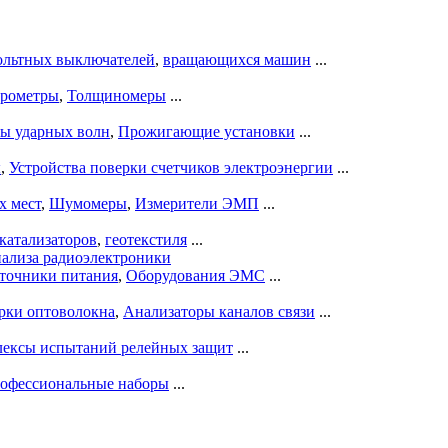
ольтных выключателей
,
вращающихся машин
...
рометры
,
Толщиномеры
...
ры ударных волн
,
Прожигающие установки
...
ы
,
Устройства поверки счетчиков электроэнергии
...
х мест
,
Шумомеры
,
Измерители ЭМП
...
катализаторов
,
геотекстиля
...
нализа радиоэлектроники
точники питания
,
Оборудования ЭМС
...
рки оптоволокна
,
Анализаторы каналов связи
...
ексы испытаний релейных защит
...
офессиональные наборы
...