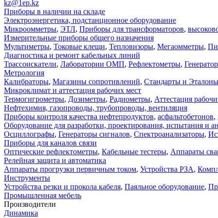
kz@1ep.kz
Приборы в наличии на складе
Электроэнергетика, подстанционное оборудование
Микроомметры
,
ЭТЛ
,
Приборы для трансформаторов
,
высоков
Измерительные приборы общего назначения
Мультиметры
,
Токовые клещи
,
Тепловизоры
,
Мегаомметры
,
Пи
Диагностика и ремонт кабельных линий
Трассоискатели
,
Лаборатории ОМП
,
Рефлектометры
,
Генерато
Метрология
Калибраторы
,
Магазины сопротивлений
,
Стандарты и Эталон
Микроклимат и аттестация рабочих мест
Термогигрометры
,
Дозиметры
,
Радиометры
,
Аттестация рабочи
Нефтехимия, газопроводы, трубопроводы, вентиляция
Приборы контроля качества нефтепродуктов
,
асфальтобетонов
,
Оборудование для разработки, проектирования, испытания и а
Осциллографы
,
Генераторы сигналов
,
Спектроанализаторы
,
Ис
Приборы для каналов связи
Оптические рефлектометры
,
Кабельные тестеры
,
Аппараты сва
Релейная защита и автоматика
Аппараты прогрузки первичным током
,
Устройства РЗА
,
Компл
Инструменты
Устройства резки и прокола кабеля
,
Паяльное оборудование
,
Пр
Промышленная мебель
Производители
Динамика