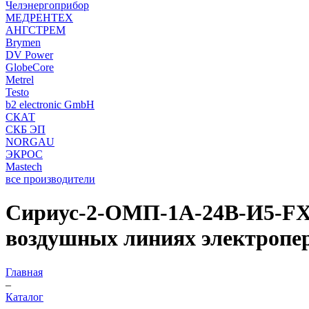
Челэнергоприбор
МЕДРЕНТЕХ
АНГСТРЕМ
Brymen
DV Power
GlobeCore
Metrel
Testo
b2 electronic GmbH
СКАТ
СКБ ЭП
NORGAU
ЭКРОС
Mastech
все производители
Сириус-2-ОМП-1А-24В-И5-FX 
воздушных линиях электропер
Главная
–
Каталог