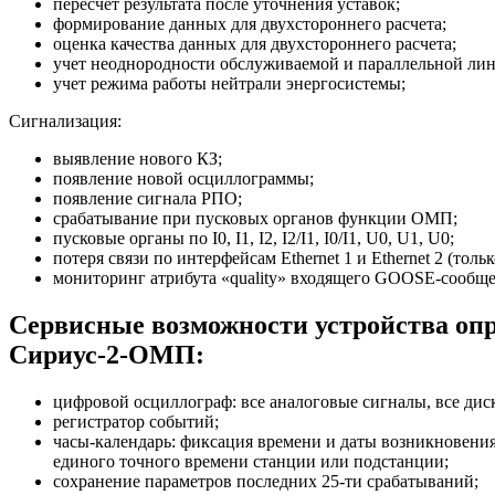
пересчет результата после уточнения уставок;
формирование данных для двухстороннего расчета;
оценка качества данных для двухстороннего расчета;
учет неоднородности обслуживаемой и параллельной лини
учет режима работы нейтрали энергосистемы;
Сигнализация:
выявление нового КЗ;
появление новой осциллограммы;
появление сигнала РПО;
срабатывание при пусковых органов функции ОМП;
пусковые органы по I0, I1, I2, I2/I1, I0/I1, U0, U1, U0;
потеря связи по интерфейсам Ethernet 1 и Ethernet 2 (толь
мониторинг атрибута «quality» входящего GOOSE-сообще
Сервисные возможности устройства опр
Сириус-2-ОМП:
цифровой осциллограф: все аналоговые сигналы, все дис
регистратор событий;
часы-календарь: фиксация времени и даты возникновения
единого точного времени станции или подстанции;
сохранение параметров последних 25-ти срабатываний;