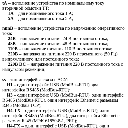
tA
– исполнение устройства по номинальному току
вторичной обмотки ТТ:
1А
– для номинального тока 1 А;
5А
– для номинального тока 5 А;
nnnB
– исполнение устройства по напряжению оперативного
тока:
24В
– напряжение питания 24 В постоянного тока;
48В
– напряжение питания 48 В постоянного тока;
110В
– напряжение питания 110 В постоянного тока;
220В
– напряжения питания 220 В переменного (50 Гц),
выпрямленного или постоянного тока;
220В DC
– напряжение питания 220 В постоянного тока с
импульсом режекции;
ss
– тип интерфейса связи с АСУ:
И1
– один интерфейс USB (ModBus-RTU), два
интерфейса RS485 (ModBus-RTU);
И3
– один интерфейс USB (ModBus-RTU), один интерфейс
RS485 (ModBus-RTU), один интерфейс Ethernet с разъемом
RJ45 (Modbus TCP);
И4-TX
– один интерфейс USB (ModBus-RTU), один
интерфейс RS485 (ModBus-RTU), два интерфейса Ethernet с
разъемом RJ45 (МЭК 61850-8-1, PRP);
И4-FX
– один интерфейс USB (ModBus-RTU), один