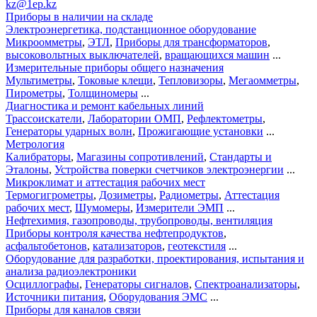
kz@1ep.kz
Приборы в наличии на складе
Электроэнергетика, подстанционное оборудование
Микроомметры
,
ЭТЛ
,
Приборы для трансформаторов
,
высоковольтных выключателей
,
вращающихся машин
...
Измерительные приборы общего назначения
Мультиметры
,
Токовые клещи
,
Тепловизоры
,
Мегаомметры
,
Пирометры
,
Толщиномеры
...
Диагностика и ремонт кабельных линий
Трассоискатели
,
Лаборатории ОМП
,
Рефлектометры
,
Генераторы ударных волн
,
Прожигающие установки
...
Метрология
Калибраторы
,
Магазины сопротивлений
,
Стандарты и
Эталоны
,
Устройства поверки счетчиков электроэнергии
...
Микроклимат и аттестация рабочих мест
Термогигрометры
,
Дозиметры
,
Радиометры
,
Аттестация
рабочих мест
,
Шумомеры
,
Измерители ЭМП
...
Нефтехимия, газопроводы, трубопроводы, вентиляция
Приборы контроля качества нефтепродуктов
,
асфальтобетонов
,
катализаторов
,
геотекстиля
...
Оборудование для разработки, проектирования, испытания и
анализа радиоэлектроники
Осциллографы
,
Генераторы сигналов
,
Спектроанализаторы
,
Источники питания
,
Оборудования ЭМС
...
Приборы для каналов связи