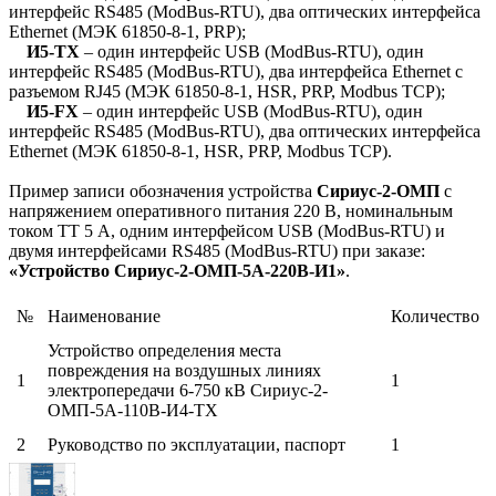
интерфейс RS485 (ModBus-RTU), два оптических интерфейса
Ethernet (МЭК 61850-8-1, PRP);
И5-TX
– один интерфейс USB (ModBus-RTU), один
интерфейс RS485 (ModBus-RTU), два интерфейса Ethernet с
разъемом RJ45 (МЭК 61850-8-1, HSR, PRP, Modbus TCP);
И5-FX
– один интерфейс USB (ModBus-RTU), один
интерфейс RS485 (ModBus-RTU), два оптических интерфейса
Ethernet (МЭК 61850-8-1, HSR, PRP, Modbus TCP).
Пример записи обозначения устройства
Сириус-2-ОМП
с
напряжением оперативного питания 220 В, номинальным
током ТТ 5 А, одним интерфейсом USB (ModBus-RTU) и
двумя интерфейсами RS485 (ModBus-RTU) при заказе:
«Устройство Сириус-2-ОМП-5A-220В-И1»
.
№
Наименование
Количество
Устройство определения места
повреждения на воздушных линиях
1
1
электропередачи 6-750 кВ Сириус-2-
ОМП-5А-110В-И4-TX
2
Руководство по эксплуатации, паспорт
1