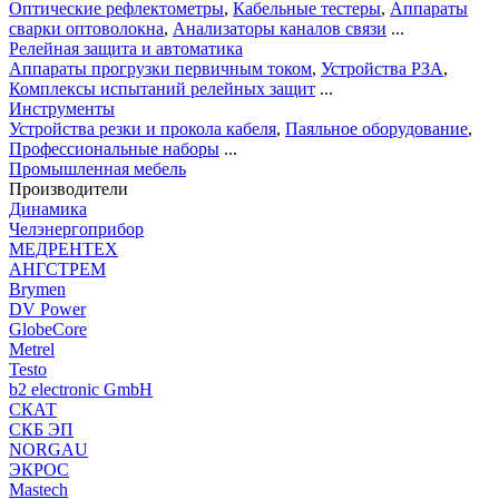
Оптические рефлектометры
,
Кабельные тестеры
,
Аппараты
сварки оптоволокна
,
Анализаторы каналов связи
...
Релейная защита и автоматика
Аппараты прогрузки первичным током
,
Устройства РЗА
,
Комплексы испытаний релейных защит
...
Инструменты
Устройства резки и прокола кабеля
,
Паяльное оборудование
,
Профессиональные наборы
...
Промышленная мебель
Производители
Динамика
Челэнергоприбор
МЕДРЕНТЕХ
АНГСТРЕМ
Brymen
DV Power
GlobeCore
Metrel
Testo
b2 electronic GmbH
СКАТ
СКБ ЭП
NORGAU
ЭКРОС
Mastech