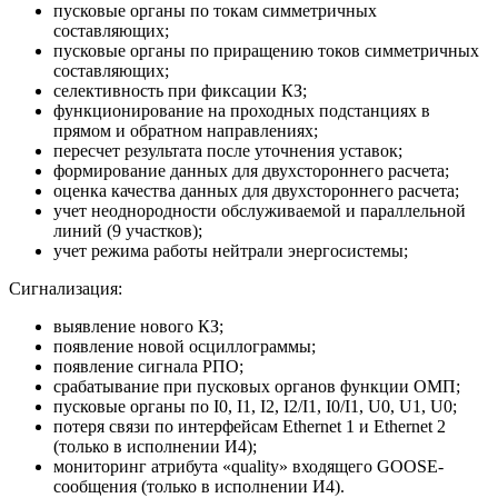
пусковые органы по токам симметричных
составляющих;
пусковые органы по приращению токов симметричных
составляющих;
селективность при фиксации КЗ;
функционирование на проходных подстанциях в
прямом и обратном направлениях;
пересчет результата после уточнения уставок;
формирование данных для двухстороннего расчета;
оценка качества данных для двухстороннего расчета;
учет неоднородности обслуживаемой и параллельной
линий (9 участков);
учет режима работы нейтрали энергосистемы;
Сигнализация:
выявление нового КЗ;
появление новой осциллограммы;
появление сигнала РПО;
срабатывание при пусковых органов функции ОМП;
пусковые органы по I0, I1, I2, I2/I1, I0/I1, U0, U1, U0;
потеря связи по интерфейсам Ethernet 1 и Ethernet 2
(только в исполнении И4);
мониторинг атрибута «quality» входящего GOOSE-
сообщения (только в исполнении И4).