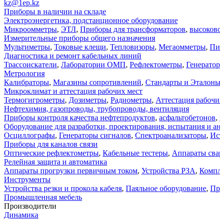
kz@1ep.kz
Приборы в наличии на складе
Электроэнергетика, подстанционное оборудование
Микроомметры
,
ЭТЛ
,
Приборы для трансформаторов
,
высоков
Измерительные приборы общего назначения
Мультиметры
,
Токовые клещи
,
Тепловизоры
,
Мегаомметры
,
Пи
Диагностика и ремонт кабельных линий
Трассоискатели
,
Лаборатории ОМП
,
Рефлектометры
,
Генерато
Метрология
Калибраторы
,
Магазины сопротивлений
,
Стандарты и Эталон
Микроклимат и аттестация рабочих мест
Термогигрометры
,
Дозиметры
,
Радиометры
,
Аттестация рабочи
Нефтехимия, газопроводы, трубопроводы, вентиляция
Приборы контроля качества нефтепродуктов
,
асфальтобетонов
,
Оборудование для разработки, проектирования, испытания и а
Осциллографы
,
Генераторы сигналов
,
Спектроанализаторы
,
Ис
Приборы для каналов связи
Оптические рефлектометры
,
Кабельные тестеры
,
Аппараты сва
Релейная защита и автоматика
Аппараты прогрузки первичным током
,
Устройства РЗА
,
Компл
Инструменты
Устройства резки и прокола кабеля
,
Паяльное оборудование
,
Пр
Промышленная мебель
Производители
Динамика