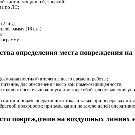
ой линии, мощностей, энергий;
ва по ЛС;
(2 шт.);
иллограмму (16 шт.);
;
лограмму.
тва определения места повреждения на 
самодиагностику) в течение всего времени работы;
я питание, для обеспечения высо-кой помехозащищенности;
выходов относительно корпуса и между собой для повышения ус
и снятии и подаче оперативного тока, а также при перерывах п
братной полярности; при замыкании на землю цепей оперативно
ста повреждения на воздушных линиях э