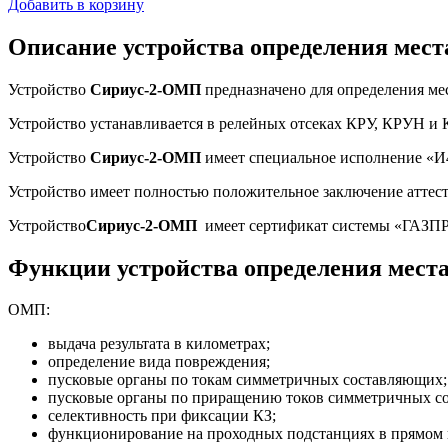
Добавить в корзину
Описание устройства определения мест
Устройство
Сириус-2-ОМП
предназначено для определения ме
Устройство
устанавливается в релейных отсеках КРУ, КРУН и 
Устройство
Сириус-2-ОМП
имеет специальное исполнение «И
Устройство
имеет полностью положительное заключение аттес
Устройство
Сириус-2-ОМП
имеет сертификат системы «ГАЗП
Функции устройства определения мест
ОМП:
выдача результата в километрах;
определение вида повреждения;
пусковые органы по токам симметричных составляющих;
пусковые органы по приращению токов симметричных с
селективность при фиксации КЗ;
функционирование на проходных подстанциях в прямом 