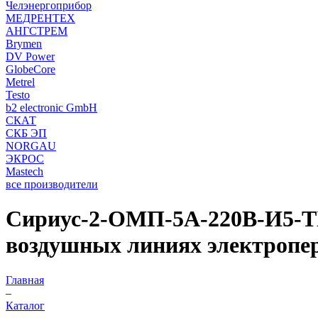
Челэнергоприбор
МЕДРЕНТЕХ
АНГСТРЕМ
Brymen
DV Power
GlobeCore
Metrel
Testo
b2 electronic GmbH
СКАТ
СКБ ЭП
NORGAU
ЭКРОС
Mastech
все производители
Сириус-2-ОМП-5А-220В-И5-TX
воздушных линиях электропер
Главная
–
Каталог