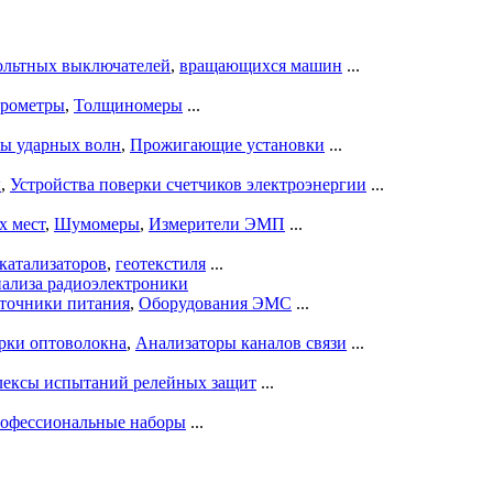
ольтных выключателей
,
вращающихся машин
...
рометры
,
Толщиномеры
...
ры ударных волн
,
Прожигающие установки
...
ы
,
Устройства поверки счетчиков электроэнергии
...
х мест
,
Шумомеры
,
Измерители ЭМП
...
катализаторов
,
геотекстиля
...
нализа радиоэлектроники
точники питания
,
Оборудования ЭМС
...
рки оптоволокна
,
Анализаторы каналов связи
...
ексы испытаний релейных защит
...
офессиональные наборы
...