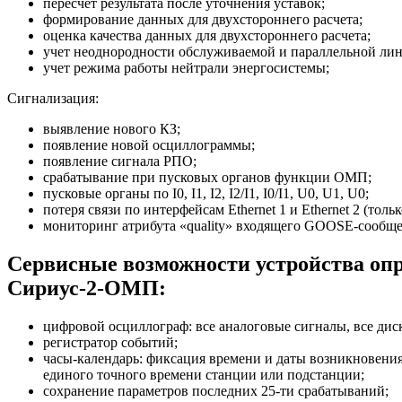
пересчет результата после уточнения уставок;
формирование данных для двухстороннего расчета;
оценка качества данных для двухстороннего расчета;
учет неоднородности обслуживаемой и параллельной лини
учет режима работы нейтрали энергосистемы;
Сигнализация:
выявление нового КЗ;
появление новой осциллограммы;
появление сигнала РПО;
срабатывание при пусковых органов функции ОМП;
пусковые органы по I0, I1, I2, I2/I1, I0/I1, U0, U1, U0;
потеря связи по интерфейсам Ethernet 1 и Ethernet 2 (толь
мониторинг атрибута «quality» входящего GOOSE-сообще
Сервисные возможности устройства опр
Сириус-2-ОМП:
цифровой осциллограф: все аналоговые сигналы, все дис
регистратор событий;
часы-календарь: фиксация времени и даты возникновения
единого точного времени станции или подстанции;
сохранение параметров последних 25-ти срабатываний;