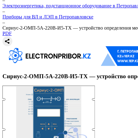
–
Электроэнергетика, подстанционное оборудование в Петропав
–
Приборы для ВЛ и ЛЭП в Петропавловске
–
Сириус-2-ОМП-5А-220В-И5-TX — устройство определения мест
PDF
Сириус-2-ОМП-5А-220В-И5-TX — устройство опре