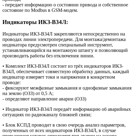
- передает информацию о состоянии привода и собственное
состояние по Modbus в GSM-модем.
Индикаторы ИКЗ-В34Л:
Индикаторы ИКЗ-В34Л закрепляются непосредственно на
проводах линии электропередачи. Для монтажа/демонтажа
индикатора предусмотрен специальный инструмент,
устанавливающийся на монтажную штангу и позволяющий
производить работы без отключения линии.
• Комплект ИКЗ-В34Л состоит из трёх индикаторов ИКЗ-
В34Л, обеспечивает совместную обработку данных, каждый
индикатор измеряет токи и напряжения в конкретном
проводе:
- фиксируют межфазные замыкания и однофазные замыкания
на землю (ОЗЗ) от 0,5 А;
- определяют направление аварии (ОЗЗ)
• Индикатор ИКЗ-В34Л передаёт информацию об аварийных
ситуациях по радиоканалу ближней связи;
• Блок КСПД проводит в свою очередь анализ параметров,
полученных от всех индикаторов ИКЗ-В34Л, в случае
превышения уставок определяет тип аварии на основе