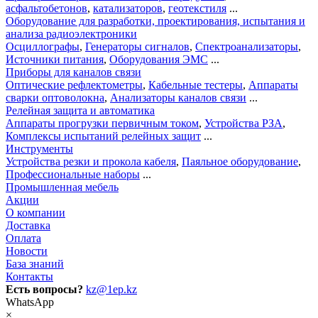
асфальтобетонов
,
катализаторов
,
геотекстиля
...
Оборудование для разработки, проектирования, испытания и
анализа радиоэлектроники
Осциллографы
,
Генераторы сигналов
,
Спектроанализаторы
,
Источники питания
,
Оборудования ЭМС
...
Приборы для каналов связи
Оптические рефлектометры
,
Кабельные тестеры
,
Аппараты
сварки оптоволокна
,
Анализаторы каналов связи
...
Релейная защита и автоматика
Аппараты прогрузки первичным током
,
Устройства РЗА
,
Комплексы испытаний релейных защит
...
Инструменты
Устройства резки и прокола кабеля
,
Паяльное оборудование
,
Профессиональные наборы
...
Промышленная мебель
Акции
О компании
Доставка
Оплата
Новости
База знаний
Контакты
Есть вопросы?
kz@1ep.kz
WhatsApp
×