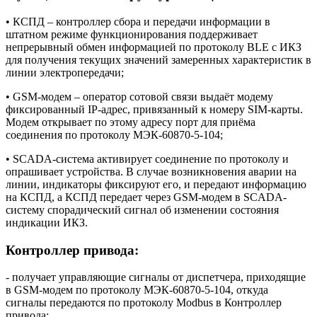
• КСПД – контроллер сбора и передачи информации в
штатном режиме функционирования поддерживает
непрерывный обмен информацией по протоколу BLE с ИКЗ
для получения текущих значений замеренных характеристик в
линии электропередачи;
• GSM-модем – оператор сотовой связи выдаёт модему
фиксированный IP-адрес, привязанный к номеру SIM-карты.
Модем открывает по этому адресу порт для приёма
соединения по протоколу МЭК-60870-5-104;
• SCADA-система активирует соединение по протоколу и
опрашивает устройства. В случае возникновения аварии на
линии, индикаторы фиксируют его, и передают информацию
на КСПД, а КСПД передает через GSM-модем в SCADA-
систему спорадический сигнал об изменении состояния
индикации ИКЗ.
Контроллер привода:
- получает управляющие сигналы от диспетчера, приходящие
в GSM-модем по протоколу МЭК-60870-5-104, откуда
сигналы передаются по протоколу Modbus в Контроллер
привода;