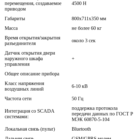
перемещения, создаваемое
4500 Н
приводом
Габариты
800х711х350 мм
Масса
не более 60 кг
Время открытия/закрытия
около 3 сек
разъединителя
Датчик открытия двери
наружного шкафа
+
управления
Общее описание прибора
Класс напряжения
6-10 кВ
воздушных линий
Частота сети
50 Гц
поддержка протокола
Интеграция со SCADA
передачи данных по ГОСТ Р
системами:
МЭК 60870-5-104
Локальная связь (пульт)
Bluetooth
Дальняя связь
GSM/GPRS модем