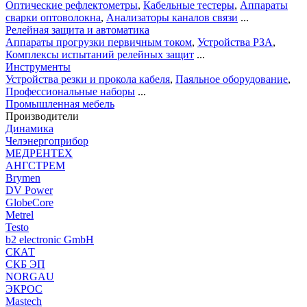
Оптические рефлектометры
,
Кабельные тестеры
,
Аппараты
сварки оптоволокна
,
Анализаторы каналов связи
...
Релейная защита и автоматика
Аппараты прогрузки первичным током
,
Устройства РЗА
,
Комплексы испытаний релейных защит
...
Инструменты
Устройства резки и прокола кабеля
,
Паяльное оборудование
,
Профессиональные наборы
...
Промышленная мебель
Производители
Динамика
Челэнергоприбор
МЕДРЕНТЕХ
АНГСТРЕМ
Brymen
DV Power
GlobeCore
Metrel
Testo
b2 electronic GmbH
СКАТ
СКБ ЭП
NORGAU
ЭКРОС
Mastech