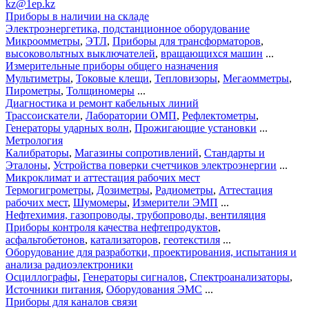
kz@1ep.kz
Приборы в наличии на складе
Электроэнергетика, подстанционное оборудование
Микроомметры
,
ЭТЛ
,
Приборы для трансформаторов
,
высоковольтных выключателей
,
вращающихся машин
...
Измерительные приборы общего назначения
Мультиметры
,
Токовые клещи
,
Тепловизоры
,
Мегаомметры
,
Пирометры
,
Толщиномеры
...
Диагностика и ремонт кабельных линий
Трассоискатели
,
Лаборатории ОМП
,
Рефлектометры
,
Генераторы ударных волн
,
Прожигающие установки
...
Метрология
Калибраторы
,
Магазины сопротивлений
,
Стандарты и
Эталоны
,
Устройства поверки счетчиков электроэнергии
...
Микроклимат и аттестация рабочих мест
Термогигрометры
,
Дозиметры
,
Радиометры
,
Аттестация
рабочих мест
,
Шумомеры
,
Измерители ЭМП
...
Нефтехимия, газопроводы, трубопроводы, вентиляция
Приборы контроля качества нефтепродуктов
,
асфальтобетонов
,
катализаторов
,
геотекстиля
...
Оборудование для разработки, проектирования, испытания и
анализа радиоэлектроники
Осциллографы
,
Генераторы сигналов
,
Спектроанализаторы
,
Источники питания
,
Оборудования ЭМС
...
Приборы для каналов связи