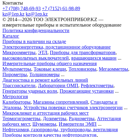
Контакты
+7 (708) 748-69-93
+7 (7152) 61-98-89
kz@1ep.kz
kz@1ep.kz
©️ 2014—2026
ТОО ЭЛЕКТРОНПРИБОР.KZ
—
измерительные приборы и испытательное оборудование
Политика конфиденциальности
Каталог
Приборы в наличии на складе
Электроэнергетика, подстанционное оборудование
Микроомметры
,
ЭТЛ
,
Приборы для трансформаторов
,
высоковольтных выключателей
,
вращающихся машин
...
Измерительные приборы общего назначения
Мультиметры
,
Токовые клещи
,
Тепловизоры
,
Мегаомметры
,
Пирометры
,
Толщиномеры
...
Диагностика и ремонт кабельных линий
Трассоискатели
,
Лаборатории ОМП
,
Рефлектометры
,
Генераторы ударных волн
,
Прожигающие установки
...
Метрология
Калибраторы
,
Магазины сопротивлений
,
Стандарты и
Эталоны
,
Устройства поверки счетчиков электроэнергии
...
Микроклимат и аттестация рабочих мест
Термогигрометры
,
Дозиметры
,
Радиометры
,
Аттестация
рабочих мест
,
Шумомеры
,
Измерители ЭМП
...
Нефтехимия, газопроводы, трубопроводы, вентиляция
Приборы контроля качества нефтепродуктов
,