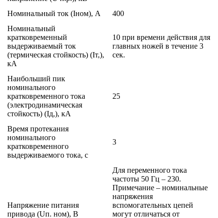
Номинальный ток (Iном), А
400
Номинальный
кратковременный
10 при времени действия для
выдерживаемый ток
главных ножей в течение 3
(термическая стойкость) (Iт,),
сек.
кА
Наибольший пик
номинального
кратковременного тока
25
(электродинамическая
стойкость) (Iд,), кА
Время протекания
номинального
3
кратковременного
выдерживаемого тока, с
Для переменного тока
частоты 50 Гц – 230.
Примечание – номинальные
напряжения
Напряжение питания
вспомогательных цепей
привода (Uп. ном), В
могут отличаться от