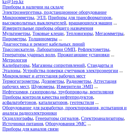
kz@1ep.kz
Приборы в наличии на складе
Электроэнергетика, подстанционное оборудование
Микроомметры
,
ЭТЛ
,
Приборы для трансформаторов
,
высоковольтных выключателей
,
вращающихся машин
...
Измерительные приборы общего назначения
Мультиметры
,
Токовые клещи
,
Тепловизоры
,
Мегаомметры
,
Пирометры
,
Толщиномеры
...
Диагностика и ремонт кабельных линий
Трассоискатели
,
Лаборатории ОМП
,
Рефлектометры
,
Генераторы ударных волн
,
Прожигающие установки
...
Метрология
Калибраторы
,
Магазины сопротивлений
,
Стандарты и
Эталоны
,
Устройства поверки счетчиков электроэнергии
...
Микроклимат и аттестация рабочих мест
Термогигрометры
,
Дозиметры
,
Радиометры
,
Аттестация
рабочих мест
,
Шумомеры
,
Измерители ЭМП
...
Нефтехимия, газопроводы, трубопроводы, вентиляция
Приборы контроля качества нефтепродуктов
,
асфальтобетонов
,
катализаторов
,
геотекстиля
...
Оборудование для разработки, проектирования, испытания и
анализа радиоэлектроники
Осциллографы
,
Генераторы сигналов
,
Спектроанализаторы
,
Источники питания
,
Оборудования ЭМС
...
Приборы для каналов связи