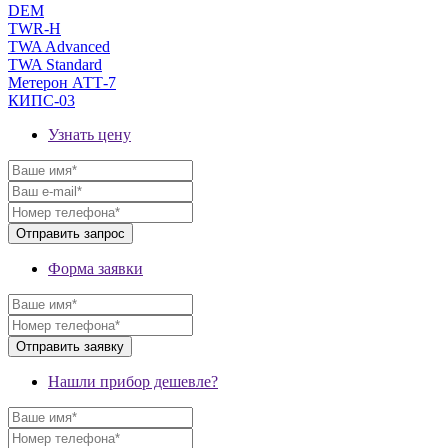
DEM
TWR-H
TWA Advanced
TWA Standard
Метерон АТТ-7
КИПС-03
Узнать цену
Форма заявки
Нашли прибор дешевле?