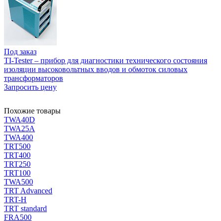
Под заказ
TI-Tester – прибор для диагностики технического состояния
изоляции высоковольтных вводов и обмоток силовых
трансформаторов
Запросить цену
Похожие товары
TWA40D
TWA25A
TWA400
TRT500
TRT400
TRT250
TRT100
TWA500
TRT Advanced
TRT-H
TRT standard
FRA500