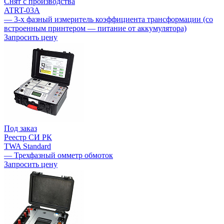
Снят с производства
ATRT-03A
— 3-х фазный измеритель коэффициента трансформации (со
встроенным принтером — питание от аккумулятора)
Запросить цену
Под заказ
Реестр СИ РК
TWA Standard
— Трехфазный омметр обмоток
Запросить цену