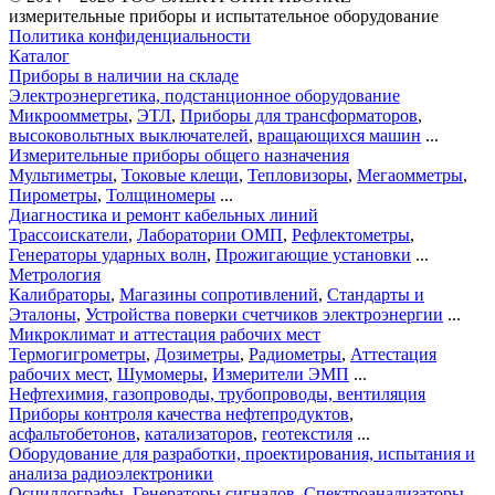
измерительные приборы и испытательное оборудование
Политика конфиденциальности
Каталог
Приборы в наличии на складе
Электроэнергетика, подстанционное оборудование
Микроомметры
,
ЭТЛ
,
Приборы для трансформаторов
,
высоковольтных выключателей
,
вращающихся машин
...
Измерительные приборы общего назначения
Мультиметры
,
Токовые клещи
,
Тепловизоры
,
Мегаомметры
,
Пирометры
,
Толщиномеры
...
Диагностика и ремонт кабельных линий
Трассоискатели
,
Лаборатории ОМП
,
Рефлектометры
,
Генераторы ударных волн
,
Прожигающие установки
...
Метрология
Калибраторы
,
Магазины сопротивлений
,
Стандарты и
Эталоны
,
Устройства поверки счетчиков электроэнергии
...
Микроклимат и аттестация рабочих мест
Термогигрометры
,
Дозиметры
,
Радиометры
,
Аттестация
рабочих мест
,
Шумомеры
,
Измерители ЭМП
...
Нефтехимия, газопроводы, трубопроводы, вентиляция
Приборы контроля качества нефтепродуктов
,
асфальтобетонов
,
катализаторов
,
геотекстиля
...
Оборудование для разработки, проектирования, испытания и
анализа радиоэлектроники
Осциллографы
,
Генераторы сигналов
,
Спектроанализаторы
,