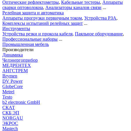
Оптические рефлектометры
,
Кабельные тестеры
,
Аппараты
сварки оптоволокна
,
Анализаторы каналов связи
...
Релейная защита и автоматика
Аппараты прогрузки первичным током
,
Устройства РЗА
,
Комплексы испытаний релейных защит
...
Инструменты
Устройства резки и прокола кабеля
,
Паяльное оборудование
,
Профессиональные наборы
...
Промышленная мебель
Производители
Динамика
Челэнергоприбор
МЕДРЕНТЕХ
АНГСТРЕМ
Brymen
DV Power
GlobeCore
Metrel
Testo
b2 electronic GmbH
СКАТ
СКБ ЭП
NORGAU
ЭКРОС
Mastech