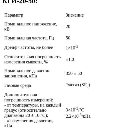
КГИ-20-50:
Параметр
Значение
Номинальное напряжение,
20
кВ
Номинальная частота, Гц
50
-5
Дрейф частоты, не более
1×10
Относительная погрешность
±1,0
измерения емкости, %
Номинальное давление
350 ± 50
заполнения, кПа
Элегаз (SF
)
Газовая среда
6
Дополнительная
погрешность измерений:
- от температуры, на каждый
-5
3×10
/°C
градус (относительно
-3
диапазона 20 ± 10 °C);
2.2×10
/кПа
- от изменения давления,
кПа