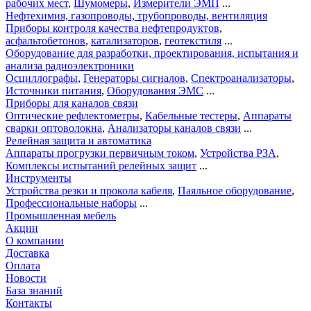
рабочих мест
,
Шумомеры
,
Измерители ЭМП
...
Нефтехимия, газопроводы, трубопроводы, вентиляция
Приборы контроля качества нефтепродуктов
,
асфальтобетонов
,
катализаторов
,
геотекстиля
...
Оборудование для разработки, проектирования, испытания и
анализа радиоэлектроники
Осциллографы
,
Генераторы сигналов
,
Спектроанализаторы
,
Источники питания
,
Оборудования ЭМС
...
Приборы для каналов связи
Оптические рефлектометры
,
Кабельные тестеры
,
Аппараты
сварки оптоволокна
,
Анализаторы каналов связи
...
Релейная защита и автоматика
Аппараты прогрузки первичным током
,
Устройства РЗА
,
Комплексы испытаний релейных защит
...
Инструменты
Устройства резки и прокола кабеля
,
Паяльное оборудование
,
Профессиональные наборы
...
Промышленная мебель
Акции
О компании
Доставка
Оплата
Новости
База знаний
Контакты