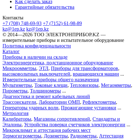
Как сделать заказ
Гарантийные обязательства
Контакты
+7 (708) 748-69-93
+7 (7152) 61-98-89
kz@1ep.kz
kz@1ep.kz
©️ 2014—2026
ТОО ЭЛЕКТРОНПРИБОР.KZ
—
измерительные приборы и испытательное оборудование
Политика конфиденциальности
Каталог
Приборы в наличии на складе
Электроэнергетика, подстанционное оборудование
Микроомметры
,
ЭТЛ
,
Приборы для трансформаторов
,
высоковольтных выключателей
,
вращающихся машин
...
Измерительные приборы общего назначения
Мультиметры
,
Токовые клещи
,
Тепловизоры
,
Мегаомметры
,
Пирометры
,
Толщиномеры
...
Диагностика и ремонт кабельных линий
Трассоискатели
,
Лаборатории ОМП
,
Рефлектометры
,
Генераторы ударных волн
,
Прожигающие установки
...
Метрология
Калибраторы
,
Магазины сопротивлений
,
Стандарты и
Эталоны
,
Устройства поверки счетчиков электроэнергии
...
Микроклимат и аттестация рабочих мест
Термогигрометры
,
Дозиметры
,
Радиометры
,
Аттестация