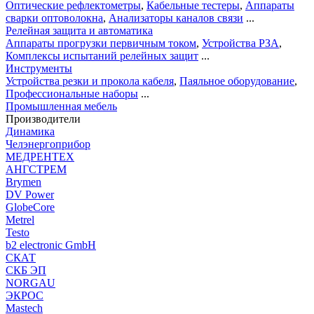
Оптические рефлектометры
,
Кабельные тестеры
,
Аппараты
сварки оптоволокна
,
Анализаторы каналов связи
...
Релейная защита и автоматика
Аппараты прогрузки первичным током
,
Устройства РЗА
,
Комплексы испытаний релейных защит
...
Инструменты
Устройства резки и прокола кабеля
,
Паяльное оборудование
,
Профессиональные наборы
...
Промышленная мебель
Производители
Динамика
Челэнергоприбор
МЕДРЕНТЕХ
АНГСТРЕМ
Brymen
DV Power
GlobeCore
Metrel
Testo
b2 electronic GmbH
СКАТ
СКБ ЭП
NORGAU
ЭКРОС
Mastech