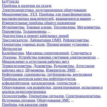
kz@1ep.kz
Приборы в наличии на складе
Электроэнергетика, подстанционное оборудование
Микроомметры
,
ЭТЛ
,
Приборы для трансформаторов
,
высоковольтных выключателей
,
вращающихся машин
...
Измерительные приборы общего назначения
Мультиметры
,
Токовые клещи
,
Тепловизоры
,
Мегаомметры
,
Пирометры
,
Толщиномеры
...
Диагностика и ремонт кабельных линий
Трассоискатели
,
Лаборатории ОМП
,
Рефлектометры
,
Генераторы ударных волн
,
Прожигающие установки
...
Метрология
Калибраторы
,
Магазины сопротивлений
,
Стандарты и
Эталоны
,
Устройства поверки счетчиков электроэнергии
...
Микроклимат и аттестация рабочих мест
Термогигрометры
,
Дозиметры
,
Радиометры
,
Аттестация
рабочих мест
,
Шумомеры
,
Измерители ЭМП
...
Нефтехимия, газопроводы, трубопроводы, вентиляция
Приборы контроля качества нефтепродуктов
,
асфальтобетонов
,
катализаторов
,
геотекстиля
...
Оборудование для разработки, проектирования, испытания и
анализа радиоэлектроники
Осциллографы
,
Генераторы сигналов
,
Спектроанализаторы
,
Источники питания
,
Оборудования ЭМС
...
Приборы для каналов связи