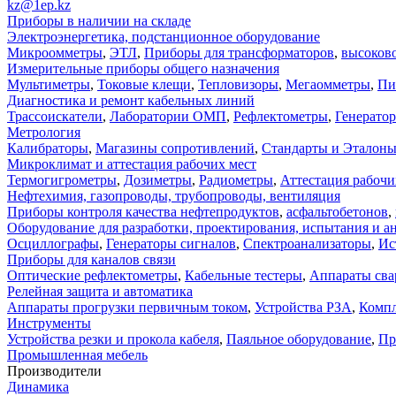
kz@1ep.kz
Приборы в наличии на складе
Электроэнергетика, подстанционное оборудование
Микроомметры
,
ЭТЛ
,
Приборы для трансформаторов
,
высоков
Измерительные приборы общего назначения
Мультиметры
,
Токовые клещи
,
Тепловизоры
,
Мегаомметры
,
Пи
Диагностика и ремонт кабельных линий
Трассоискатели
,
Лаборатории ОМП
,
Рефлектометры
,
Генерато
Метрология
Калибраторы
,
Магазины сопротивлений
,
Стандарты и Эталон
Микроклимат и аттестация рабочих мест
Термогигрометры
,
Дозиметры
,
Радиометры
,
Аттестация рабочи
Нефтехимия, газопроводы, трубопроводы, вентиляция
Приборы контроля качества нефтепродуктов
,
асфальтобетонов
,
Оборудование для разработки, проектирования, испытания и а
Осциллографы
,
Генераторы сигналов
,
Спектроанализаторы
,
Ис
Приборы для каналов связи
Оптические рефлектометры
,
Кабельные тестеры
,
Аппараты сва
Релейная защита и автоматика
Аппараты прогрузки первичным током
,
Устройства РЗА
,
Компл
Инструменты
Устройства резки и прокола кабеля
,
Паяльное оборудование
,
Пр
Промышленная мебель
Производители
Динамика