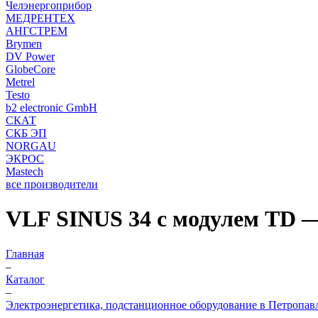
Челэнергоприбор
МЕДРЕНТЕХ
АНГСТРЕМ
Brymen
DV Power
GlobeCore
Metrel
Testo
b2 electronic GmbH
СКАТ
СКБ ЭП
NORGAU
ЭКРОС
Mastech
все производители
VLF SINUS 34 с модулем TD —
Главная
–
Каталог
–
Электроэнергетика, подстанционное оборудование в Петропав
–