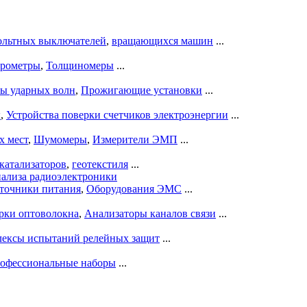
ольтных выключателей
,
вращающихся машин
...
рометры
,
Толщиномеры
...
ры ударных волн
,
Прожигающие установки
...
ы
,
Устройства поверки счетчиков электроэнергии
...
х мест
,
Шумомеры
,
Измерители ЭМП
...
катализаторов
,
геотекстиля
...
нализа радиоэлектроники
точники питания
,
Оборудования ЭМС
...
рки оптоволокна
,
Анализаторы каналов связи
...
ексы испытаний релейных защит
...
офессиональные наборы
...