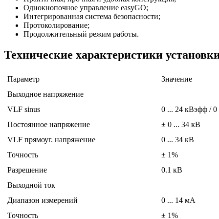
Однокнопочное управление easyGO;
Интегрированная система безопасности;
Протоколирование;
Продолжительный режим работы.
Технические характеристики установки
Параметр
Значение
Выходное напряжение
VLF sinus
0 ... 24 кВэфф / 
Постоянное напряжение
± 0 ... 34 кВ
VLF прямоуг. напряжение
0 ... 34 кВ
Точность
± 1%
Разрешение
0.1 кВ
Выходной ток
Диапазон измерений
0 ... 14 мА
Точность
± 1%