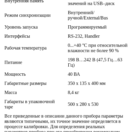
Внутренняя память
значений на USB–диск
Внутренний/
Режим синхронизации
ручной/External/Bus
Уровень запуска
Программируемый
Интерфейсы
RS-232, Handler
0...+40 °С при относительной
Рабочая температура
влажности не более 90 %
198 В…242 В (47,5 Гц…63
Питание
Гц)
Мощность
40 ВА
Габаритные размеры
350 х 135 х 400 мм
Масса
8,4 кг
Габариты в упаковочной
500 х 280 х 530
таре
Все приведенные в описании данного прибора параметры
являются типичными, их точное значение определяется в
процессе калибровки. Для определения реальных
параметров прибора при его приобретении рекомендуем