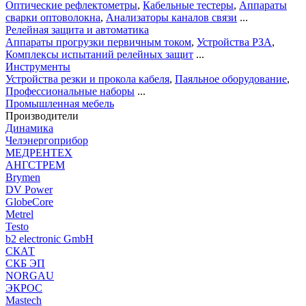
Оптические рефлектометры
,
Кабельные тестеры
,
Аппараты
сварки оптоволокна
,
Анализаторы каналов связи
...
Релейная защита и автоматика
Аппараты прогрузки первичным током
,
Устройства РЗА
,
Комплексы испытаний релейных защит
...
Инструменты
Устройства резки и прокола кабеля
,
Паяльное оборудование
,
Профессиональные наборы
...
Промышленная мебель
Производители
Динамика
Челэнергоприбор
МЕДРЕНТЕХ
АНГСТРЕМ
Brymen
DV Power
GlobeCore
Metrel
Testo
b2 electronic GmbH
СКАТ
СКБ ЭП
NORGAU
ЭКРОС
Mastech