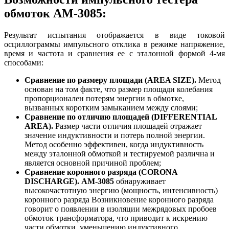
обмоток АМ-3085:
Результат испытания отображается в виде токовой
осциллограммы импульсного отклика в режиме напряжение,
время и частота и сравнения ее с эталонной формой 4-мя
способами:
Сравнение по размеру площади (AREA SIZE).
Метод
основан на том факте, что размер площади колебания
пропорционален потерям энергии в обмотке,
вызванных коротким замыканием между слоями;
Сравнение по отличию площадей (DIFFERENTIAL
AREA).
Размер части отличия площадей отражает
значение индуктивности и потерь полной энергии.
Метод особенно эффективен, когда индуктивность
между эталонной обмоткой и тестируемой различна и
является основной причиной проблем;
Сравнение коронного разряда (CORONA
DISCHARGE).
АМ-3085
обнаруживает
высокочастотную энергию (мощность, интенсивность)
коронного разряда Возникновение коронного разряда
говорит о появлении в изоляции межрядовых пробоев
обмоток трансформатора, что приводит к искрению
части обмотки, уменьшению индуктивного