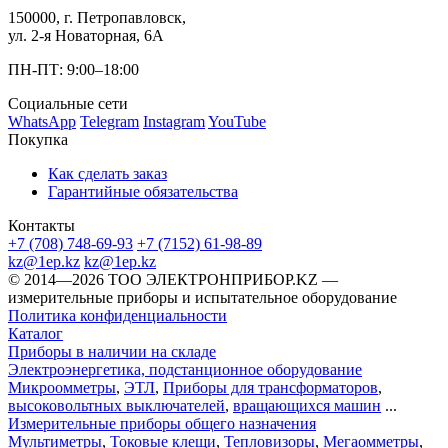
150000, г. Петропавловск,
ул. 2-я Новаторная, 6А
ПН-ПТ: 9:00–18:00
Социальные сети
WhatsApp
Telegram
Instagram
YouTube
Покупка
Как сделать заказ
Гарантийные обязательства
Контакты
+7 (708) 748-69-93
+7 (7152) 61-98-89
kz@1ep.kz
kz@1ep.kz
©️ 2014—2026
ТОО ЭЛЕКТРОНПРИБОР.KZ
—
измерительные приборы и испытательное оборудование
Политика конфиденциальности
Каталог
Приборы в наличии на складе
Электроэнергетика, подстанционное оборудование
Микроомметры
,
ЭТЛ
,
Приборы для трансформаторов
,
высоковольтных выключателей
,
вращающихся машин
...
Измерительные приборы общего назначения
Мультиметры
,
Токовые клещи
,
Тепловизоры
,
Мегаомметры
,