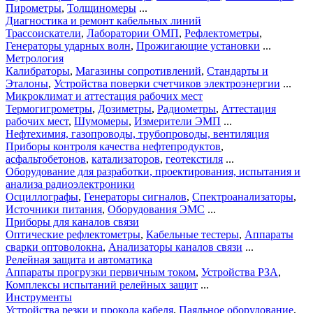
Пирометры
,
Толщиномеры
...
Диагностика и ремонт кабельных линий
Трассоискатели
,
Лаборатории ОМП
,
Рефлектометры
,
Генераторы ударных волн
,
Прожигающие установки
...
Метрология
Калибраторы
,
Магазины сопротивлений
,
Стандарты и
Эталоны
,
Устройства поверки счетчиков электроэнергии
...
Микроклимат и аттестация рабочих мест
Термогигрометры
,
Дозиметры
,
Радиометры
,
Аттестация
рабочих мест
,
Шумомеры
,
Измерители ЭМП
...
Нефтехимия, газопроводы, трубопроводы, вентиляция
Приборы контроля качества нефтепродуктов
,
асфальтобетонов
,
катализаторов
,
геотекстиля
...
Оборудование для разработки, проектирования, испытания и
анализа радиоэлектроники
Осциллографы
,
Генераторы сигналов
,
Спектроанализаторы
,
Источники питания
,
Оборудования ЭМС
...
Приборы для каналов связи
Оптические рефлектометры
,
Кабельные тестеры
,
Аппараты
сварки оптоволокна
,
Анализаторы каналов связи
...
Релейная защита и автоматика
Аппараты прогрузки первичным током
,
Устройства РЗА
,
Комплексы испытаний релейных защит
...
Инструменты
Устройства резки и прокола кабеля
,
Паяльное оборудование
,