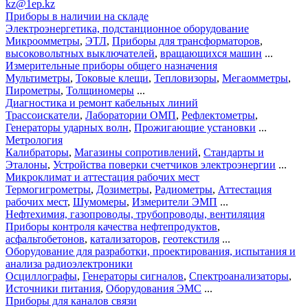
kz@1ep.kz
Приборы в наличии на складе
Электроэнергетика, подстанционное оборудование
Микроомметры
,
ЭТЛ
,
Приборы для трансформаторов
,
высоковольтных выключателей
,
вращающихся машин
...
Измерительные приборы общего назначения
Мультиметры
,
Токовые клещи
,
Тепловизоры
,
Мегаомметры
,
Пирометры
,
Толщиномеры
...
Диагностика и ремонт кабельных линий
Трассоискатели
,
Лаборатории ОМП
,
Рефлектометры
,
Генераторы ударных волн
,
Прожигающие установки
...
Метрология
Калибраторы
,
Магазины сопротивлений
,
Стандарты и
Эталоны
,
Устройства поверки счетчиков электроэнергии
...
Микроклимат и аттестация рабочих мест
Термогигрометры
,
Дозиметры
,
Радиометры
,
Аттестация
рабочих мест
,
Шумомеры
,
Измерители ЭМП
...
Нефтехимия, газопроводы, трубопроводы, вентиляция
Приборы контроля качества нефтепродуктов
,
асфальтобетонов
,
катализаторов
,
геотекстиля
...
Оборудование для разработки, проектирования, испытания и
анализа радиоэлектроники
Осциллографы
,
Генераторы сигналов
,
Спектроанализаторы
,
Источники питания
,
Оборудования ЭМС
...
Приборы для каналов связи