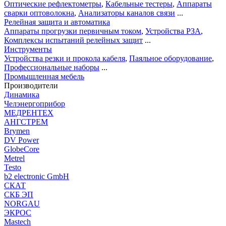
Оптические рефлектометры
,
Кабельные тестеры
,
Аппараты
сварки оптоволокна
,
Анализаторы каналов связи
...
Релейная защита и автоматика
Аппараты прогрузки первичным током
,
Устройства РЗА
,
Комплексы испытаний релейных защит
...
Инструменты
Устройства резки и прокола кабеля
,
Паяльное оборудование
,
Профессиональные наборы
...
Промышленная мебель
Производители
Динамика
Челэнергоприбор
МЕДРЕНТЕХ
АНГСТРЕМ
Brymen
DV Power
GlobeCore
Metrel
Testo
b2 electronic GmbH
СКАТ
СКБ ЭП
NORGAU
ЭКРОС
Mastech