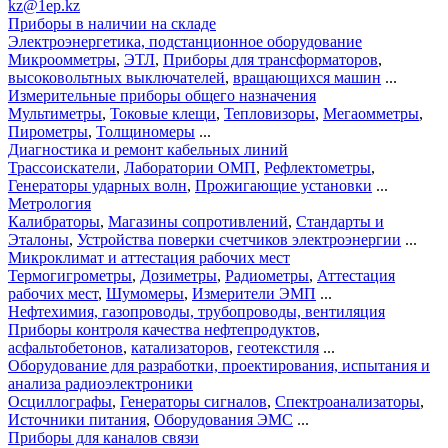
kz@1ep.kz
Приборы в наличии на складе
Электроэнергетика, подстанционное оборудование
Микроомметры
,
ЭТЛ
,
Приборы для трансформаторов
,
высоковольтных выключателей
,
вращающихся машин
...
Измерительные приборы общего назначения
Мультиметры
,
Токовые клещи
,
Тепловизоры
,
Мегаомметры
,
Пирометры
,
Толщиномеры
...
Диагностика и ремонт кабельных линий
Трассоискатели
,
Лаборатории ОМП
,
Рефлектометры
,
Генераторы ударных волн
,
Прожигающие установки
...
Метрология
Калибраторы
,
Магазины сопротивлений
,
Стандарты и
Эталоны
,
Устройства поверки счетчиков электроэнергии
...
Микроклимат и аттестация рабочих мест
Термогигрометры
,
Дозиметры
,
Радиометры
,
Аттестация
рабочих мест
,
Шумомеры
,
Измерители ЭМП
...
Нефтехимия, газопроводы, трубопроводы, вентиляция
Приборы контроля качества нефтепродуктов
,
асфальтобетонов
,
катализаторов
,
геотекстиля
...
Оборудование для разработки, проектирования, испытания и
анализа радиоэлектроники
Осциллографы
,
Генераторы сигналов
,
Спектроанализаторы
,
Источники питания
,
Оборудования ЭМС
...
Приборы для каналов связи