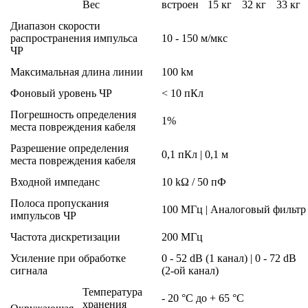
Вес
встроен
15 кг
32 кг
33 кг
Диапазон скорости
распространения импульса
10 - 150 м/мкс
ЧР
Максимальная длина линии
100 kм
Фоновый уровень ЧР
< 10 пКл
Погрешность определения
1%
места повреждения кабеля
Разрешение определения
0,1 пКл | 0,1 м
места повреждения кабеля
Входной импеданс
10 kΩ / 50 пФ
Полоса пропускания
100 MГц | Аналоговый фильтр
импульсов ЧР
Частота дискретизации
200 MГц
Усиление при обработке
0 - 52 dB (1 канал) | 0 - 72 dB
сигнала
(2-ой канал)
Температура
- 20 °C до + 65 °C
хранения