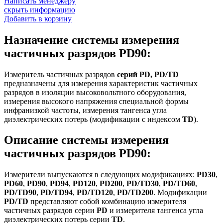
Написать менеджеру
скрыть информацию
Добавить в корзину
Назначение системы измерения
частичных разрядов PD90:
Измеритель частичных разрядов
серий PD, PD/TD
предназначены для измерения характеристик частичных
разрядов в изоляции высоковольтного оборудования,
измерения высокого напряжения специальной формы
инфранизкой частоты, измерения тангенса угла
диэлектрических потерь (модификации с индексом
TD
).
Описание системы измерения
частичных разрядов PD90:
Измерители выпускаются в следующих модификациях:
PD30
,
PD60
,
PD90
,
PD94
,
PD120
,
PD200
,
PD/TD30
,
PD/TD60
,
PD/TD90
,
PD/TD94
,
PD/TD120
,
PD/TD200
. Модификации
PD/TD
представляют собой комбинацию измерителя
частичных разрядов серии
PD
и измерителя тангенса угла
диэлектрических потерь серии
TD
.