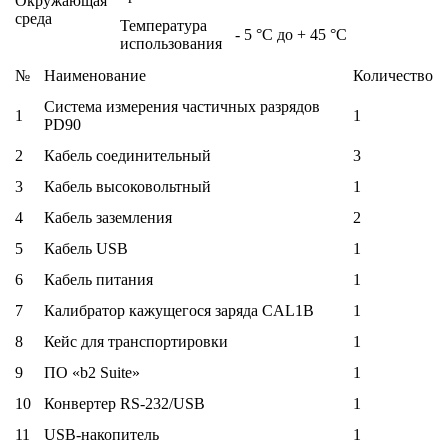
Окружающая
среда
Температура
- 5 °C до + 45 °C
использования
№
Наименование
Количество
Система измерения частичных разрядов
1
1
PD90
2
Кабель соединительный
3
3
Кабель высоковольтный
1
4
Кабель заземления
2
5
Кабель USB
1
6
Кабель питания
1
7
Калибратор кажущегося заряда CAL1B
1
8
Кейс для транспортировки
1
9
ПО «b2 Suite»
1
10
Конвертер RS-232/USB
1
11
USB-накопитель
1