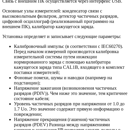
Связь с внешним ПК осуществляется через интерфейс USB.
Основные узлы измерителей: конденсатор связи с
высоковольтным фильтром, детектор частичных разрядов,
цифровой осциллограф (реализованный программно на
внешнем ПК), калибратор кажущегося заряда.
Установка определяет и записывает следующие параметры:
Калибровочный импульс (в соответствии с IEC60270).
Перед началом измерений производится калибровка
измерительной системы путем инжекции
нормированного заряда с помощью калибратора
кажущегося заряда типа CAL1B, входящего в комплект
поставки измерителей;
Фоновые помехи, шумы и наводки (например на
подстанции);
Напряжение зажигания (возникновения частичных
разрядов (PDIV)). Чем ниже это значение, тем критичнее
состояние кабеля;
Уровень частичных разрядов при напряжении от 1.0 до
1.7 Uo. Это значение содержит прямую информацию о
повреждении;
Напряжение прекращения (гашения) частичных
разрядов (PDEV) Разница между напряжениями
гашения и зажигания ЧР позволяет сделать выводы о