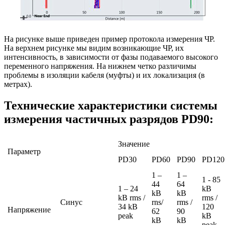
На рисунке выше приведен пример протокола измерения ЧР.
На верхнем рисунке мы видим возникающие ЧР, их
интенсивность, в зависимости от фазы подаваемого высокого
переменного напряжения. На нижнем четко различимы
проблемы в изоляции кабеля (муфты) и их локализация (в
метрах).
Технические характеристики системы
измерения частичных разрядов PD90:
Значение
Параметр
PD30
PD60
PD90
PD120
1 –
1 –
1 - 85
44
64
1 – 24
kВ
kВ
kВ
kВ rms /
rms /
Синус
rns/
rms /
34 kВ
120
Напряжение
62
90
peak
kВ
kВ
kВ
peak