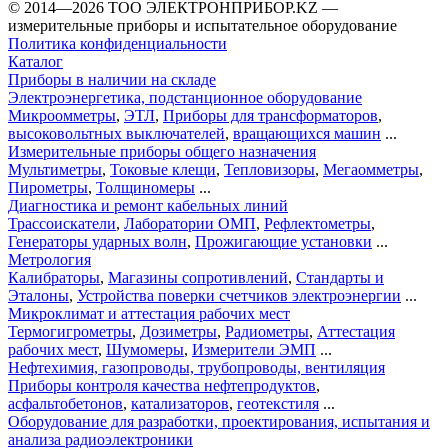
©️ 2014—2026
ТОО ЭЛЕКТРОНПРИБОР.KZ
—
измерительные приборы и испытательное оборудование
Политика конфиденциальности
Каталог
Приборы в наличии на складе
Электроэнергетика, подстанционное оборудование
Микроомметры
,
ЭТЛ
,
Приборы для трансформаторов
,
высоковольтных выключателей
,
вращающихся машин
...
Измерительные приборы общего назначения
Мультиметры
,
Токовые клещи
,
Тепловизоры
,
Мегаомметры
,
Пирометры
,
Толщиномеры
...
Диагностика и ремонт кабельных линий
Трассоискатели
,
Лаборатории ОМП
,
Рефлектометры
,
Генераторы ударных волн
,
Прожигающие установки
...
Метрология
Калибраторы
,
Магазины сопротивлений
,
Стандарты и
Эталоны
,
Устройства поверки счетчиков электроэнергии
...
Микроклимат и аттестация рабочих мест
Термогигрометры
,
Дозиметры
,
Радиометры
,
Аттестация
рабочих мест
,
Шумомеры
,
Измерители ЭМП
...
Нефтехимия, газопроводы, трубопроводы, вентиляция
Приборы контроля качества нефтепродуктов
,
асфальтобетонов
,
катализаторов
,
геотекстиля
...
Оборудование для разработки, проектирования, испытания и
анализа радиоэлектроники