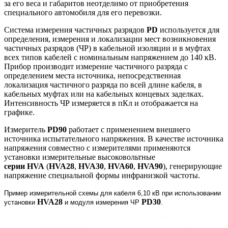
за его веса и габаритов неотделимо от приобретения
специального автомобиля для его перевозки.
Система измерения частичных разрядов
PD
используется для
определения, измерения и локализации мест возникновения
частичных разрядов (ЧР) в кабельной изоляции и в муфтах
всех типов кабелей с номинальным напряжением до 140 кВ.
Прибор производит измерение частичного разряда с
определением места источника, непосредственная
локализация частичного разряда по всей длине кабеля, в
кабельных муфтах или на кабельных концевых заделках.
Интенсивность ЧР измеряется в пКл и отображается на
графике.
Измеритель
PD90
работает с применением внешнего
источника испытательного напряжения. В качестве источника
напряжения совместно с измерителями применяются
установки измерительные высоковольтные
серии HVA
(
HVA28
,
HVA30
,
HVA60
,
HVA90
), генерирующие
напряжение специальной формы инфранизкой частоты.
Пример измерительной схемы для кабеля 6,10 кВ при использовании
HVA28
PD30
установки
и модуля измерения ЧР
.