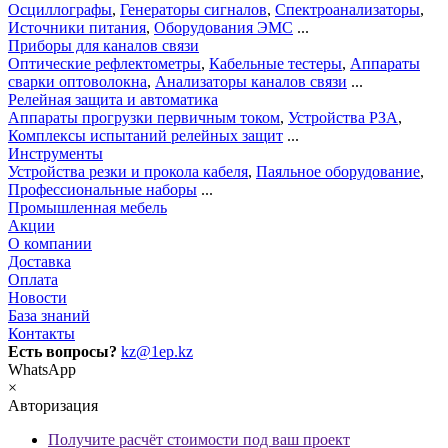
Осциллографы
,
Генераторы сигналов
,
Спектроанализаторы
,
Источники питания
,
Оборудования ЭМС
...
Приборы для каналов связи
Оптические рефлектометры
,
Кабельные тестеры
,
Аппараты
сварки оптоволокна
,
Анализаторы каналов связи
...
Релейная защита и автоматика
Аппараты прогрузки первичным током
,
Устройства РЗА
,
Комплексы испытаний релейных защит
...
Инструменты
Устройства резки и прокола кабеля
,
Паяльное оборудование
,
Профессиональные наборы
...
Промышленная мебель
Акции
О компании
Доставка
Оплата
Новости
База знаний
Контакты
Есть вопросы?
kz@1ep.kz
WhatsApp
×
Авторизация
Получите расчёт стоимости под ваш проект