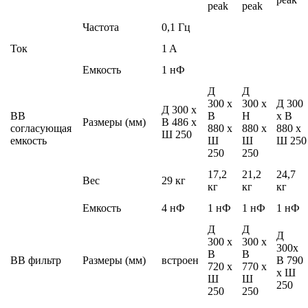
peak
peak
Частота
0,1 Гц
Ток
1 A
Емкость
1 нФ
Д
Д
300 x
300 x
Д 300
Д 300 x
ВВ
В
H
x В
Размеры (мм)
В 486 x
согласующая
880 x
880 x
880 x
Ш 250
емкость
Ш
Ш
Ш 250
250
250
17,2
21,2
24,7
Вес
29 кг
кг
кг
кг
Емкость
4 нФ
1 нФ
1 нФ
1 нФ
Д
Д
Д
300 x
300 x
300x
В
В
ВВ фильтр
Размеры (мм)
встроен
В 790
720 x
770 x
x Ш
Ш
Ш
250
250
250