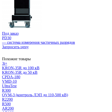
Под заказ
PD30
— система измерения частичных разрядов
Запросить цену
Похожие товары
3i+
KRON-35R до 100 кВ
KRON-35R до 50 кВ
CPDA-180
VMD-10
UltraTest
R300
OVM-3 (контроль ЛЭП до 110-500 кВ)
R2200
R500
AR200