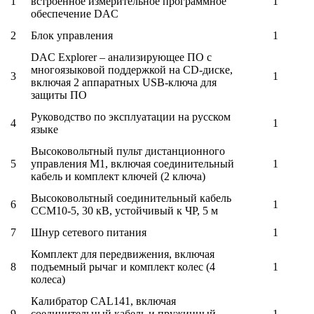
1
встроенное измерительное программное
1
обеспечение DAC
2
Блок управления
1
DAC Explorer – анализирующее ПО с
многоязыковой поддержкой на CD-диске,
3
1
включая 2 аппаратных USB-ключа для
защиты ПО
Руководство по эксплуатации на русском
4
1
языке
Высоковольтный пульт дистанционного
5
управления M1, включая соединительный
1
кабель и комплект ключей (2 ключа)
Высоковольтный соединительный кабель
6
1
CCM10-5, 30 кВ, устойчивый к ЧР, 5 м
7
Шнур сетевого питания
1
Комплект для передвижения, включая
8
подъемный рычаг и комплект колес (4
1
колеса)
Калибратор CAL141, включая
9
соединительный кабель и пружинный
1