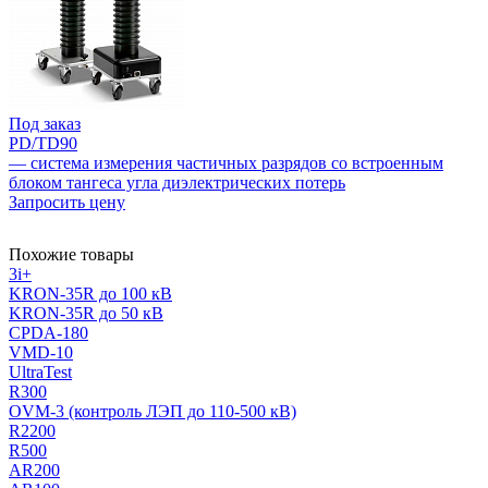
Под заказ
PD/TD90
— система измерения частичных разрядов со встроенным
блоком тангеса угла диэлектрических потерь
Запросить цену
Похожие товары
3i+
KRON-35R до 100 кВ
KRON-35R до 50 кВ
CPDA-180
VMD-10
UltraTest
R300
OVM-3 (контроль ЛЭП до 110-500 кВ)
R2200
R500
AR200