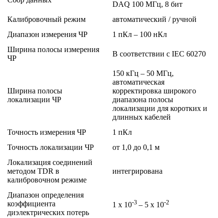
DAQ 100 МГц, 8 бит
Калибровочный режим
автоматический / ручной
Диапазон измерения ЧР
1 пКл – 100 нКл
Ширина полосы измерения
В соответствии с IEC 60270
ЧР
150 кГц – 50 МГц,
автоматическая
Ширина полосы
корректировка широкого
локализации ЧР
диапазона полосы
локализации для коротких и
длинных кабелей
Точность измерения ЧР
1 пКл
Точность локализации ЧР
от 1,0 до 0,1 м
Локализация соединений
методом TDR в
интегрирована
калибровочном режиме
Диапазон определения
-3
-2
коэффициента
1 x 10
– 5 x 10
диэлектрических потерь