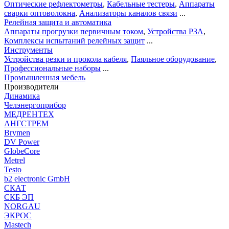
Оптические рефлектометры
,
Кабельные тестеры
,
Аппараты
сварки оптоволокна
,
Анализаторы каналов связи
...
Релейная защита и автоматика
Аппараты прогрузки первичным током
,
Устройства РЗА
,
Комплексы испытаний релейных защит
...
Инструменты
Устройства резки и прокола кабеля
,
Паяльное оборудование
,
Профессиональные наборы
...
Промышленная мебель
Производители
Динамика
Челэнергоприбор
МЕДРЕНТЕХ
АНГСТРЕМ
Brymen
DV Power
GlobeCore
Metrel
Testo
b2 electronic GmbH
СКАТ
СКБ ЭП
NORGAU
ЭКРОС
Mastech