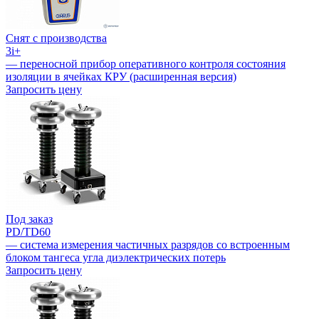
Снят с производства
3i+
— переносной прибор оперативного контроля состояния
изоляции в ячейках КРУ (расширенная версия)
Запросить цену
Под заказ
PD/TD60
— система измерения частичных разрядов со встроенным
блоком тангеса угла диэлектрических потерь
Запросить цену