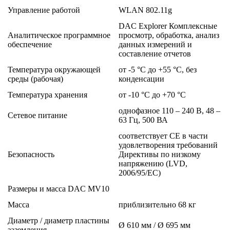
Управление работой
WLAN 802.11g
DAC Explorer Комплексные
Аналитическое программное
просмотр, обработка, анализ
обеспечение
данных измерений и
составление отчетов
Температура окружающей
от -5 °C до +55 °C, без
среды (рабочая)
конденсации
Температура хранения
от -10 °C до +70 °C
однофазное 110 – 240 В, 48 –
Сетевое питание
63 Гц, 500 ВА
соответствует CE в части
удовлетворения требований
Безопасность
Директивы по низкому
напряжению (LVD,
2006/95/EC)
Размеры и масса DAC MV10
Масса
приблизительно 68 кг
Диаметр / диаметр пластины
Ø 610 мм / Ø 695 мм
заземления