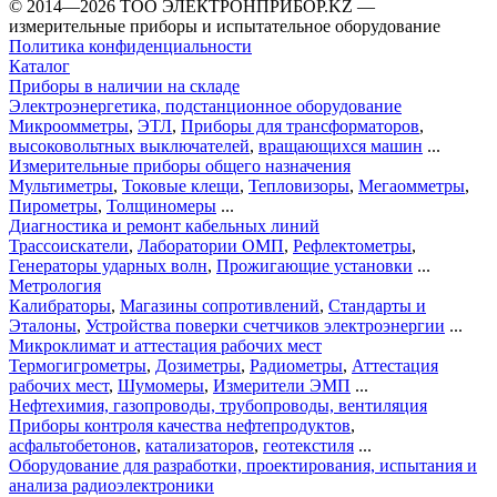
©️ 2014—2026
ТОО ЭЛЕКТРОНПРИБОР.KZ
—
измерительные приборы и испытательное оборудование
Политика конфиденциальности
Каталог
Приборы в наличии на складе
Электроэнергетика, подстанционное оборудование
Микроомметры
,
ЭТЛ
,
Приборы для трансформаторов
,
высоковольтных выключателей
,
вращающихся машин
...
Измерительные приборы общего назначения
Мультиметры
,
Токовые клещи
,
Тепловизоры
,
Мегаомметры
,
Пирометры
,
Толщиномеры
...
Диагностика и ремонт кабельных линий
Трассоискатели
,
Лаборатории ОМП
,
Рефлектометры
,
Генераторы ударных волн
,
Прожигающие установки
...
Метрология
Калибраторы
,
Магазины сопротивлений
,
Стандарты и
Эталоны
,
Устройства поверки счетчиков электроэнергии
...
Микроклимат и аттестация рабочих мест
Термогигрометры
,
Дозиметры
,
Радиометры
,
Аттестация
рабочих мест
,
Шумомеры
,
Измерители ЭМП
...
Нефтехимия, газопроводы, трубопроводы, вентиляция
Приборы контроля качества нефтепродуктов
,
асфальтобетонов
,
катализаторов
,
геотекстиля
...
Оборудование для разработки, проектирования, испытания и
анализа радиоэлектроники