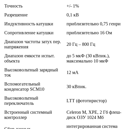
Точность
+/- 1%
Разрешение
0,1 кВ
Индуктивность катушки
приблизительно 0,75 генри
Сопротивление катушки
приблизительно 16 Ом
Диапазон частоты затух пер.
20 Гц – 800 Гц
напряжения
Диапазон емкости испыт.
до 5 мкФ (30 кВпик.),
объекта
максимально 10 мкФ
Высоковольтный зарядный
12 мА
ток
Вспомогательный
30 кВпик.
конденсатор SCM10
Высоковольтный
LTT (фототиристор)
переключатель
Встроенный системный
Celeron M, XPE, 2 Гб флеш-
контроллер
диск ОЗУ 1024 Мб
интегрированная система
Сбор данных