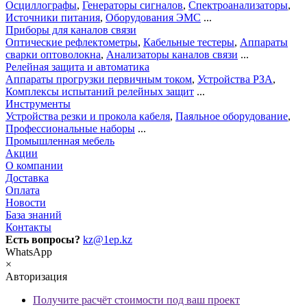
Осциллографы
,
Генераторы сигналов
,
Спектроанализаторы
,
Источники питания
,
Оборудования ЭМС
...
Приборы для каналов связи
Оптические рефлектометры
,
Кабельные тестеры
,
Аппараты
сварки оптоволокна
,
Анализаторы каналов связи
...
Релейная защита и автоматика
Аппараты прогрузки первичным током
,
Устройства РЗА
,
Комплексы испытаний релейных защит
...
Инструменты
Устройства резки и прокола кабеля
,
Паяльное оборудование
,
Профессиональные наборы
...
Промышленная мебель
Акции
О компании
Доставка
Оплата
Новости
База знаний
Контакты
Есть вопросы?
kz@1ep.kz
WhatsApp
×
Авторизация
Получите расчёт стоимости под ваш проект