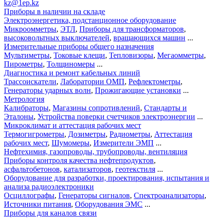
kz@1ep.kz
Приборы в наличии на складе
Электроэнергетика, подстанционное оборудование
Микроомметры
,
ЭТЛ
,
Приборы для трансформаторов
,
высоковольтных выключателей
,
вращающихся машин
...
Измерительные приборы общего назначения
Мультиметры
,
Токовые клещи
,
Тепловизоры
,
Мегаомметры
,
Пирометры
,
Толщиномеры
...
Диагностика и ремонт кабельных линий
Трассоискатели
,
Лаборатории ОМП
,
Рефлектометры
,
Генераторы ударных волн
,
Прожигающие установки
...
Метрология
Калибраторы
,
Магазины сопротивлений
,
Стандарты и
Эталоны
,
Устройства поверки счетчиков электроэнергии
...
Микроклимат и аттестация рабочих мест
Термогигрометры
,
Дозиметры
,
Радиометры
,
Аттестация
рабочих мест
,
Шумомеры
,
Измерители ЭМП
...
Нефтехимия, газопроводы, трубопроводы, вентиляция
Приборы контроля качества нефтепродуктов
,
асфальтобетонов
,
катализаторов
,
геотекстиля
...
Оборудование для разработки, проектирования, испытания и
анализа радиоэлектроники
Осциллографы
,
Генераторы сигналов
,
Спектроанализаторы
,
Источники питания
,
Оборудования ЭМС
...
Приборы для каналов связи