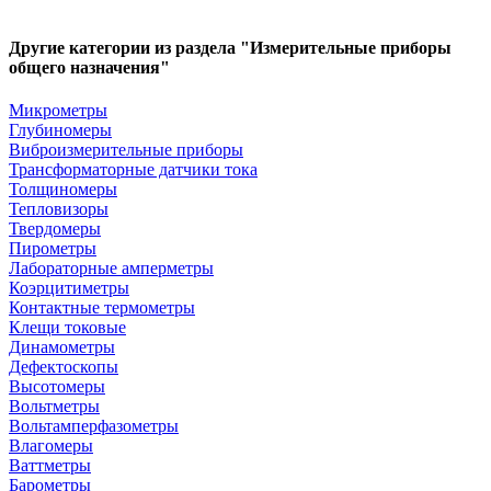
Другие категории из раздела "Измерительные приборы
общего назначения"
Микрометры
Глубиномеры
Виброизмерительные приборы
Трансформаторные датчики тока
Толщиномеры
Тепловизоры
Твердомеры
Пирометры
Лабораторные амперметры
Коэрцитиметры
Контактные термометры
Клещи токовые
Динамометры
Дефектоскопы
Высотомеры
Вольтметры
Вольтамперфазометры
Влагомеры
Ваттметры
Барометры