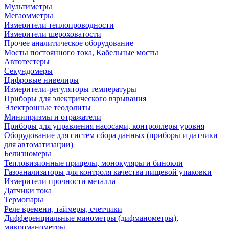
Мультиметры
Мегаомметры
Измерители теплопроводности
Измерители шероховатости
Прочее аналитическое оборудование
Мосты постоянного тока, Кабельные мосты
Автотестеры
Секундомеры
Цифровые нивелиры
Измерители-регуляторы температуры
Приборы для электрического взрывания
Электронные теодолиты
Минипризмы и отражатели
Приборы для управления насосами, контроллеры уровня
Оборудование для систем сбора данных (приборы и датчики
для автоматизации)
Белизномеры
Тепловизионные прицелы, монокуляры и бинокли
Газоанализаторы для контроля качества пищевой упаковки
Измерители прочности металла
Датчики тока
Термопары
Реле времени, таймеры, счетчики
Дифференциальные манометры (дифманометры),
микроманометры