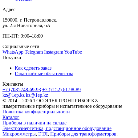
Адрес
150000, г. Петропавловск,
ул. 2-я Новаторная, 6А
ПН-ПТ: 9:00–18:00
Социальные сети
WhatsApp
Telegram
Instagram
YouTube
Покупка
Как сделать заказ
Гарантийные обязательства
Контакты
+7 (708) 748-69-93
+7 (7152) 61-98-89
kz@1ep.kz
kz@1ep.kz
©️ 2014—2026
ТОО ЭЛЕКТРОНПРИБОР.KZ
—
измерительные приборы и испытательное оборудование
Политика конфиденциальности
Каталог
Приборы в наличии на складе
Электроэнергетика, подстанционное оборудование
Микроомметры
,
ЭТЛ
,
Приборы для трансформаторов
,