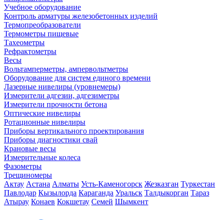
Учебное оборудование
Контроль арматуры железобетонных изделий
Термопреобразователи
Термометры пищевые
Тахеометры
Рефрактометры
Весы
Вольтамперметры, ампервольтметры
Оборудование для систем единого времени
Лазерные нивелиры (уровнемеры)
Измерители адгезии, адгезиметры
Измерители прочности бетона
Оптические нивелиры
Ротационные нивелиры
Приборы вертикального проектирования
Приборы диагностики свай
Крановые весы
Измерительные колеса
Фазометры
Трещиномеры
Актау
Астана
Алматы
Усть-Каменогорск
Жезказган
Туркестан
Павлодар
Кызылорда
Караганда
Уральск
Талдыкорган
Тараз
Атырау
Конаев
Кокшетау
Семей
Шымкент