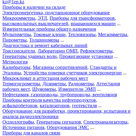
kz@1ep.kz
Приборы в наличии на складе
Электроэнергетика, подстанционное оборудование
Микроомметры
,
ЭТЛ
,
Приборы для трансформаторов
,
высоковольтных выключателей
,
вращающихся машин
...
Измерительные приборы общего назначения
Мультиметры
,
Токовые клещи
,
Тепловизоры
,
Мегаомметры
,
Пирометры
,
Толщиномеры
...
Диагностика и ремонт кабельных линий
Трассоискатели
,
Лаборатории ОМП
,
Рефлектометры
,
Генераторы ударных волн
,
Прожигающие установки
...
Метрология
Калибраторы
,
Магазины сопротивлений
,
Стандарты и
Эталоны
,
Устройства поверки счетчиков электроэнергии
...
Микроклимат и аттестация рабочих мест
Термогигрометры
,
Дозиметры
,
Радиометры
,
Аттестация
рабочих мест
,
Шумомеры
,
Измерители ЭМП
...
Нефтехимия, газопроводы, трубопроводы, вентиляция
Приборы контроля качества нефтепродуктов
,
асфальтобетонов
,
катализаторов
,
геотекстиля
...
Оборудование для разработки, проектирования, испытания и
анализа радиоэлектроники
Осциллографы
,
Генераторы сигналов
,
Спектроанализаторы
,
Источники питания
,
Оборудования ЭМС
...
Приборы для каналов связи