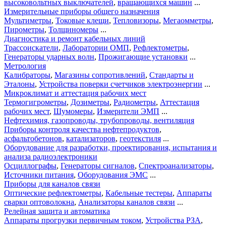
высоковольтных выключателей
,
вращающихся машин
...
Измерительные приборы общего назначения
Мультиметры
,
Токовые клещи
,
Тепловизоры
,
Мегаомметры
,
Пирометры
,
Толщиномеры
...
Диагностика и ремонт кабельных линий
Трассоискатели
,
Лаборатории ОМП
,
Рефлектометры
,
Генераторы ударных волн
,
Прожигающие установки
...
Метрология
Калибраторы
,
Магазины сопротивлений
,
Стандарты и
Эталоны
,
Устройства поверки счетчиков электроэнергии
...
Микроклимат и аттестация рабочих мест
Термогигрометры
,
Дозиметры
,
Радиометры
,
Аттестация
рабочих мест
,
Шумомеры
,
Измерители ЭМП
...
Нефтехимия, газопроводы, трубопроводы, вентиляция
Приборы контроля качества нефтепродуктов
,
асфальтобетонов
,
катализаторов
,
геотекстиля
...
Оборудование для разработки, проектирования, испытания и
анализа радиоэлектроники
Осциллографы
,
Генераторы сигналов
,
Спектроанализаторы
,
Источники питания
,
Оборудования ЭМС
...
Приборы для каналов связи
Оптические рефлектометры
,
Кабельные тестеры
,
Аппараты
сварки оптоволокна
,
Анализаторы каналов связи
...
Релейная защита и автоматика
Аппараты прогрузки первичным током
,
Устройства РЗА
,