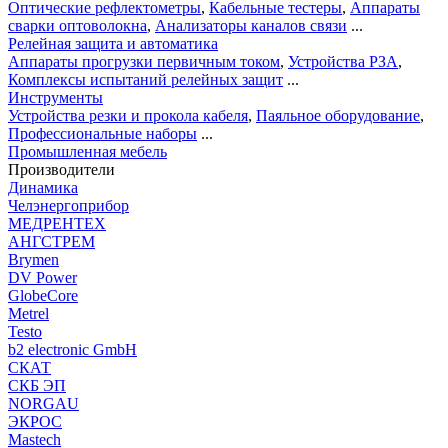
Оптические рефлектометры
,
Кабельные тестеры
,
Аппараты
сварки оптоволокна
,
Анализаторы каналов связи
...
Релейная защита и автоматика
Аппараты прогрузки первичным током
,
Устройства РЗА
,
Комплексы испытаний релейных защит
...
Инструменты
Устройства резки и прокола кабеля
,
Паяльное оборудование
,
Профессиональные наборы
...
Промышленная мебель
Производители
Динамика
Челэнергоприбор
МЕДРЕНТЕХ
АНГСТРЕМ
Brymen
DV Power
GlobeCore
Metrel
Testo
b2 electronic GmbH
СКАТ
СКБ ЭП
NORGAU
ЭКРОС
Mastech