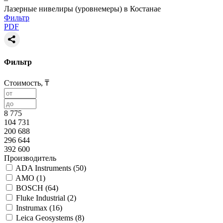
Лазерные нивелиры (уровнемеры) в Костанае
Фильтр
PDF
Фильтр
Стоимость, ₸
8 775
104 731
200 688
296 644
392 600
Производитель
ADA Instruments (
50
)
AMO (
1
)
BOSCH (
64
)
Fluke Industrial (
2
)
Instrumax (
16
)
Leica Geosystems (
8
)