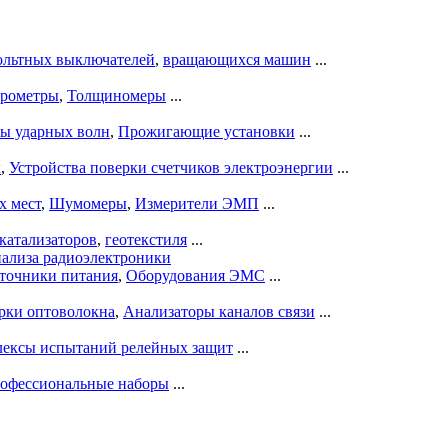
ольтных выключателей
,
вращающихся машин
...
рометры
,
Толщиномеры
...
ры ударных волн
,
Прожигающие установки
...
ы
,
Устройства поверки счетчиков электроэнергии
...
х мест
,
Шумомеры
,
Измерители ЭМП
...
катализаторов
,
геотекстиля
...
нализа радиоэлектроники
точники питания
,
Оборудования ЭМС
...
рки оптоволокна
,
Анализаторы каналов связи
...
ексы испытаний релейных защит
...
офессиональные наборы
...