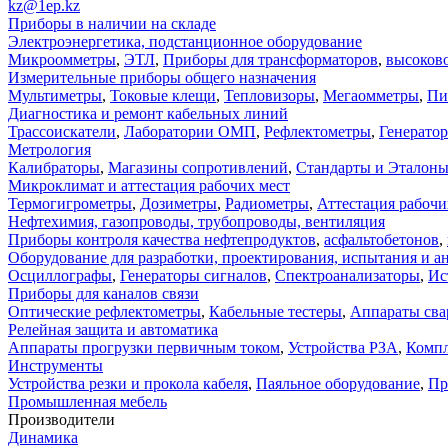
kz@1ep.kz
Приборы в наличии на складе
Электроэнергетика, подстанционное оборудование
Микроомметры
,
ЭТЛ
,
Приборы для трансформаторов
,
высоков
Измерительные приборы общего назначения
Мультиметры
,
Токовые клещи
,
Тепловизоры
,
Мегаомметры
,
Пи
Диагностика и ремонт кабельных линий
Трассоискатели
,
Лаборатории ОМП
,
Рефлектометры
,
Генерато
Метрология
Калибраторы
,
Магазины сопротивлений
,
Стандарты и Эталон
Микроклимат и аттестация рабочих мест
Термогигрометры
,
Дозиметры
,
Радиометры
,
Аттестация рабочи
Нефтехимия, газопроводы, трубопроводы, вентиляция
Приборы контроля качества нефтепродуктов
,
асфальтобетонов
,
Оборудование для разработки, проектирования, испытания и а
Осциллографы
,
Генераторы сигналов
,
Спектроанализаторы
,
Ис
Приборы для каналов связи
Оптические рефлектометры
,
Кабельные тестеры
,
Аппараты сва
Релейная защита и автоматика
Аппараты прогрузки первичным током
,
Устройства РЗА
,
Компл
Инструменты
Устройства резки и прокола кабеля
,
Паяльное оборудование
,
Пр
Промышленная мебель
Производители
Динамика