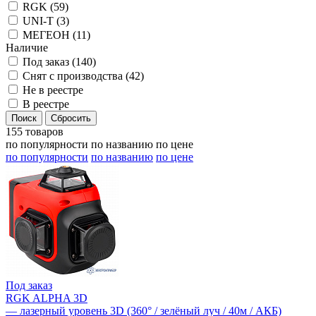
RGK (
59
)
UNI-T (
3
)
МЕГЕОН (
11
)
Наличие
Под заказ (
140
)
Снят с производства (
42
)
Не в реестре
В реестре
155 товаров
по популярности
по названию
по цене
по популярности
по названию
по цене
Под заказ
RGK ALPHA 3D
— лазерный уровень 3D (360° / зелёный луч / 40м / АКБ)