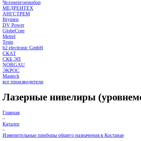
Челэнергоприбор
МЕДРЕНТЕХ
АНГСТРЕМ
Brymen
DV Power
GlobeCore
Metrel
Testo
b2 electronic GmbH
СКАТ
СКБ ЭП
NORGAU
ЭКРОС
Mastech
все производители
Лазерные нивелиры (уровнеме
Главная
–
Каталог
–
Измерительные приборы общего назначения в Костанае
–