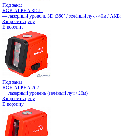
Под заказ
RGK ALPHA 3D-D
— лазерный уровень 3D (360° / зелёный луч / 40м / АКБ)
Запросить цену
В корзину
Под заказ
RGK ALPHA 202
— лазерный уровень (зелёный луч / 20м)
Запросить цену
В корзину